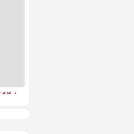
ಷಣ ಇಲಾಖೆ
#