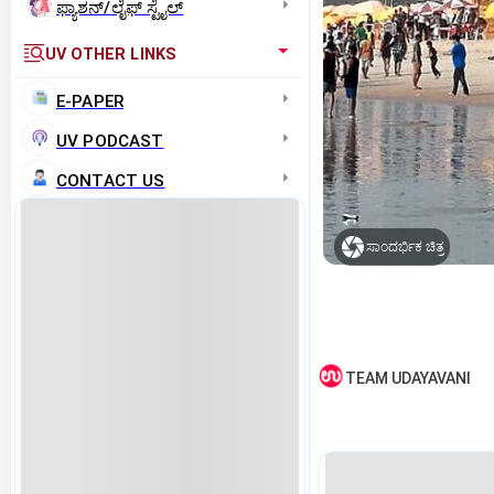
ಫ್ಯಾಶನ್/ಲೈಫ್‌ ಸ್ಟೈಲ್
UV OTHER LINKS
E-PAPER
UV PODCAST
CONTACT US
ಸಾಂದರ್ಭಿಕ ಚಿತ್ರ
TEAM UDAYAVANI