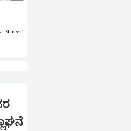
ಅ
Share
ಸರ
ಲಾಘನೆ