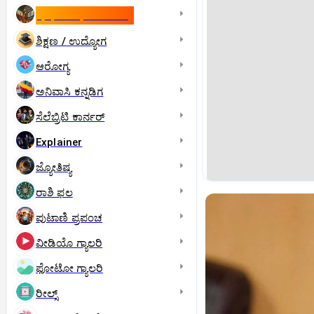
ಇಸ್ರೇಲ್- ಇರಾನ್‌ ಯುದ್ಧ
ಶಿಕ್ಷಣ / ಉದ್ಯೋಗ
ಆರೋಗ್ಯ
ಅನಿವಾಸಿ ಕನ್ನಡಿಗ
ಸೆಲೆಬ್ರಿಟಿ ಕಾರ್ನರ್‌
Explainer
ಜ್ಯೋತಿಷ್ಯ
ರಾಶಿ ಫಲ
ಪುಟಾಣಿ ಪ್ರಪಂಚ
ವೀಡಿಯೊ ಗ್ಯಾಲರಿ
ಫೋಟೋ ಗ್ಯಾಲರಿ
ರೀಲ್ಸ್