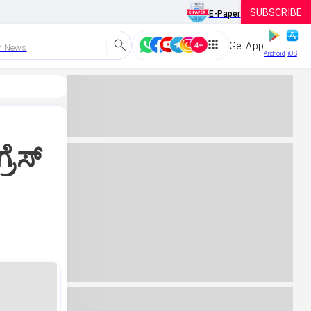
SUBSCRIBE
E-Paper
Get App
h News
Android
iOS
ೆಸ್‌