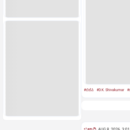
#ಬಿಜೆಪಿ
#D.K. Shivakumar
#ಜ
ಬಳ್ಳಾರಿ
AUG 8, 2026, 3:0