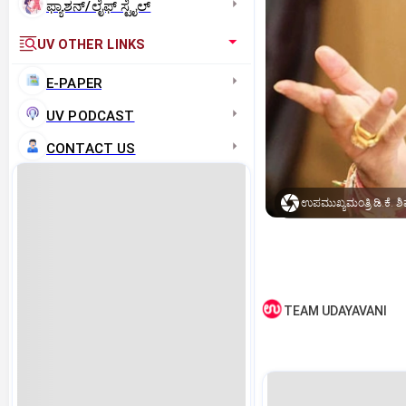
ಫ್ಯಾಶನ್/ಲೈಫ್‌ ಸ್ಟೈಲ್
UV OTHER LINKS
E-PAPER
UV PODCAST
CONTACT US
ಉಪಮುಖ್ಯಮಂತ್ರಿ ಡಿ.ಕೆ. ಶ
TEAM UDAYAVANI