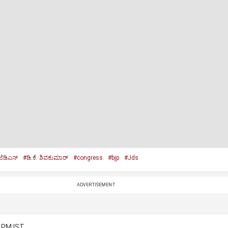
ೆಡಿಎಸ್‌
#ಡಿ.ಕೆ. ಶಿವಕುಮಾರ್‌
#congress
#bjp
#Jds
ADVERTISEMENT
1 PM IST