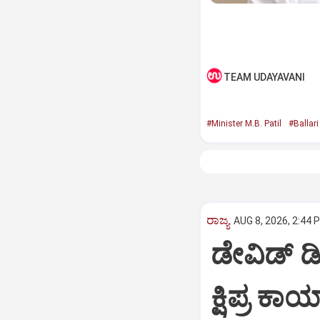
TEAM UDAYAVANI
#Minister M.B. Patil
#Ballari
ರಾಜ್ಯ
AUG 8, 2026, 2:44 
ಡೇವಿಡ್ ಡ
ಕ್ಷಿಪ್ರ ಕ