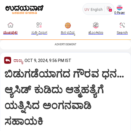
UV
English
E-Paper
ಮುಖಪುಟ
ಸುದ್ದಿ ವಿಭಾಗ
ದಿನ ಭವಿಷ್ಯ
ಹೊಂಗಿರಣ
Search
ADVERTISEMENT
ರಾಜ್ಯ
OCT 9, 2024, 9:56 PM IST
ಬಿಡುಗಡೆಯಾಗದ ಗೌರವ ಧನ…
ಆ್ಯಸಿಡ್ ಕುಡಿದು ಆತ್ಮಹತ್ಯೆಗೆ
ಯತ್ನಿಸಿದ ಅಂಗನವಾಡಿ
ಸಹಾಯಕಿ