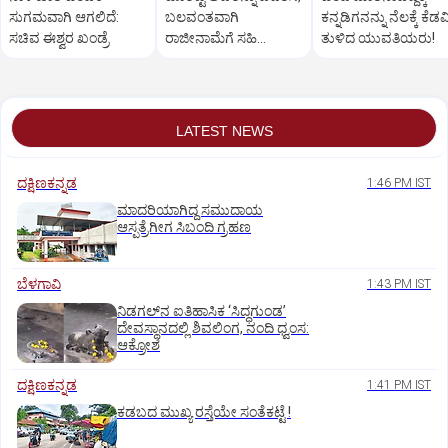
ಸುಗಮವಾಗಿ ಆಗಲಿದೆ:
ಬಲವಂತವಾಗಿ
ಕನ್ನಡಿಗನನ್ನು ನೆಲಕ್ಕೆ ಕೆಡವ
ಸಚಿವ ಈಶ್ವರ ಖಂಡ್ರೆ
ರಾಜೀನಾಮೆಗೆ ಸಹಿ
ತುಳಿದ ಯುವತಿಯರು!
ಪಡೆದುಕೊಂಡಿದ್ದಾರೆ:
ರಾಮುಲು ಆರೋಪ
LATEST NEWS
ದಕ್ಷಿಣಕನ್ನಡ
1:46 PM IST
ಮಾದರಿಯಾಗಿದ್ದ ಸಮುದಾಯ
ಆಸ್ಪತ್ರೆಗೀಗ ಸಿಬಂದಿ ಗ್ರಹಣ
ಬೆಳಗಾವಿ
1:43 PM IST
ನಿಡಗಲ್‌ನ ಐತಿಹಾಸಿಕ ‘ಸಿದ್ಧಗುಂಡ’
ದೇವಸ್ಥಾನದಲ್ಲಿ ಶಿವಲಿಂಗ, ನಂದಿ ಧ್ವಂಸ:
ಆಕ್ರೋಶ
ದಕ್ಷಿಣಕನ್ನಡ
1:41 PM IST
ಕಡಬದ ಮುಖ್ಯ ರಸ್ತೆಯೇ ಸಂತೆಕಟ್ಟೆ !