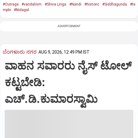
#Outrage
#vandalism
#Shiva Linga
#Nandi
#historic
#Siddhagunda
#te
mple
#Nidagal
ADVERTISEMENT
ಬೆಂಗಳೂರು ನಗರ
AUG 9, 2026, 12:49 PM IST
ವಾಹನ ಸವಾರರು ನೈಸ್‌ ಟೋಲ್‌
ಕಟ್ಟಬೇಡಿ:
ಎಚ್‌.ಡಿ.ಕುಮಾರಸ್ವಾಮಿ