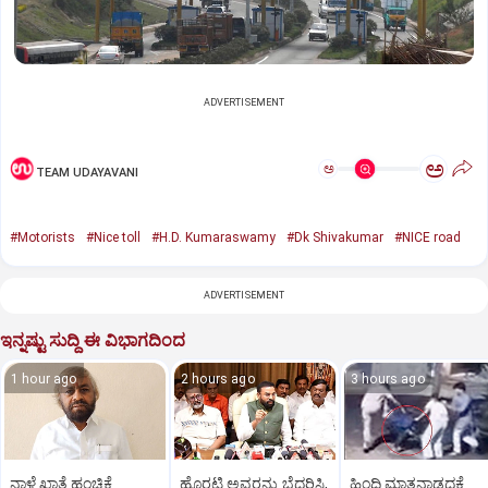
ADVERTISEMENT
ಅ
ಅ
TEAM UDAYAVANI
#Motorists
#Nice toll
#H.D. Kumaraswamy
#Dk Shivakumar
#NICE road
ADVERTISEMENT
ಇನ್ನಷ್ಟು ಸುದ್ದಿ ಈ ವಿಭಾಗದಿಂದ
1 hour ago
2 hours ago
3 hours ago
ನಾಳೆ ಖಾತೆ ಹಂಚಿಕೆ
ಹೊರಟ್ಟಿ ಅವರನ್ನು ಬೆದರಿಸಿ,
ಹಿಂದಿ ಮಾತನಾಡದ್ದಕ್ಕೆ