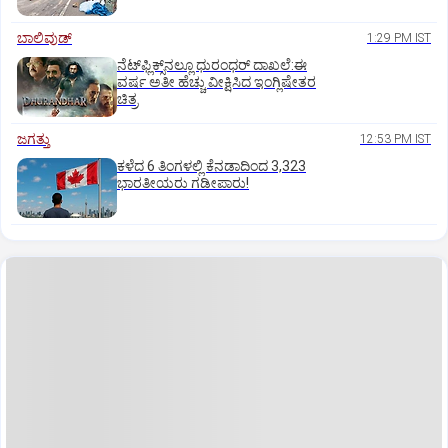
ಬಾಲಿವುಡ್‌
1:29 PM IST
ನೆಟ್‌ಫ್ಲಿಕ್ಸ್‌ನಲ್ಲೂ ಧುರಂಧರ್‌ ದಾಖಲೆ:ಈ
ವರ್ಷ ಅತೀ ಹೆಚ್ಚು ವೀಕ್ಷಿಸಿದ ಇಂಗ್ಲಿಷೇತರ
ಚಿತ್ರ
ಜಗತ್ತು
12:53 PM IST
ಕಳೆದ 6 ತಿಂಗಳಲ್ಲಿ ಕೆನಡಾದಿಂದ 3,323
ಭಾರತೀಯರು ಗಡೀಪಾರು!