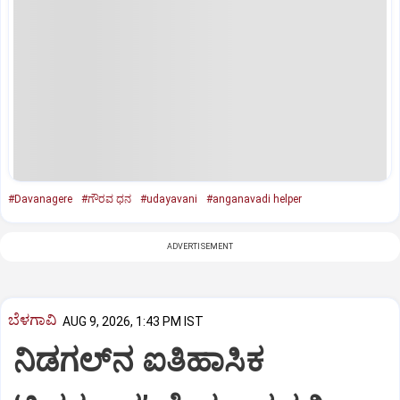
#Davanagere
#ಗೌರವ ಧನ
#udayavani
#anganavadi helper
ADVERTISEMENT
ಬೆಳಗಾವಿ
AUG 9, 2026, 1:43 PM IST
ನಿಡಗಲ್‌ನ ಐತಿಹಾಸಿಕ