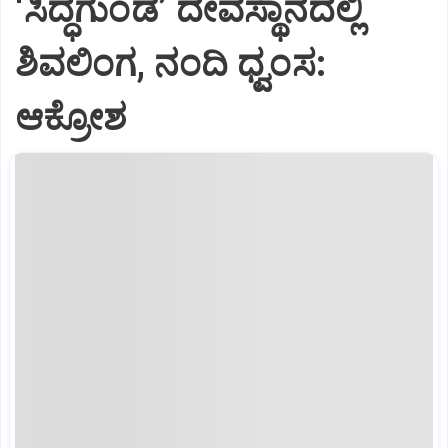
‘ಸಿದ್ಧಗುಂಡ’ ದೇವಸ್ಥಾನದಲ್ಲಿ
ಶಿವಲಿಂಗ, ನಂದಿ ಧ್ವಂಸ:
ಆಕ್ರೋಶ