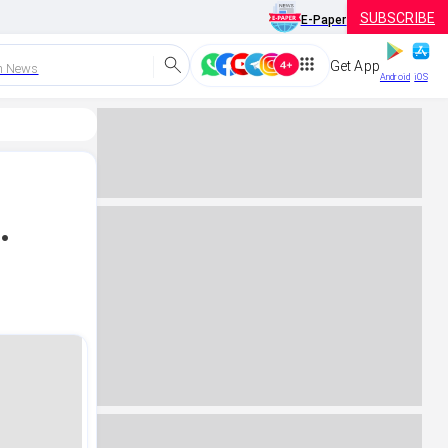
SUBSCRIBE
E-Paper
Get App
h News
Android
iOS
.