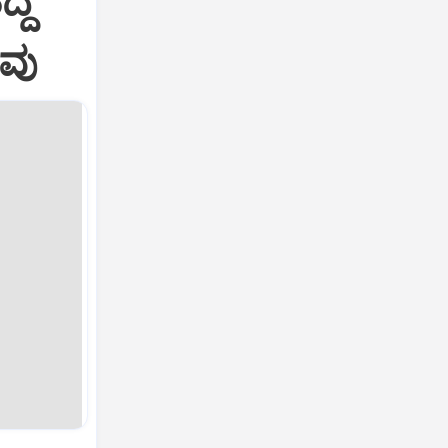
ದ್ದ
ಾವು