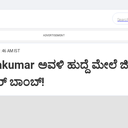
Searc
ADVERTISEMENT
1:46 AM IST
kumar ಅವಳಿ ಹುದ್ದೆ ಮೇಲೆ ಜಿ
್‌ ಬಾಂಬ್‌!