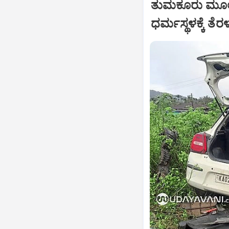
ತುಮಕೂರು ಮೂಲ
ಧರ್ಮಸ್ಥಳಕ್ಕೆ ತೆ