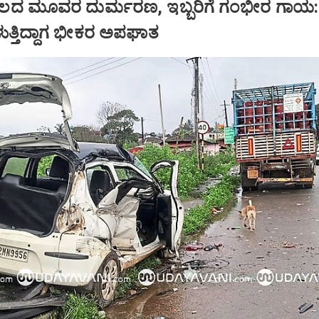
ದ ಮೂವರ ದುರ್ಮರಣ, ಇಬ್ಬರಿಗೆ ಗಂಭೀರ ಗಾಯ:
ರಳುತ್ತಿದ್ದಾಗ ಭೀಕರ ಅಪಘಾತ