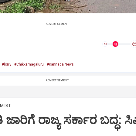
ADVERTISEMENT
ಅ
#lorry
#Chikkamagaluru
#Kannada News
ADVERTISEMENT
AM IST
 ಜಾರಿಗೆ ರಾಜ್ಯ ಸರ್ಕಾರ ಬದ್ಧ: ಸ