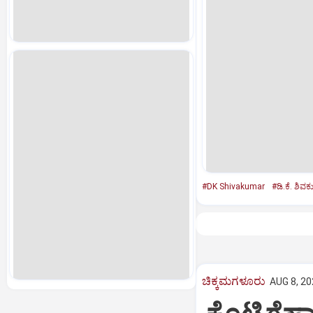
#DK Shivakumar
#ಡಿ.ಕೆ. ಶಿವಕ
ಚಿಕ್ಕಮಗಳೂರು
AUG 8, 20