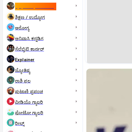
ಇಸ್ರೇಲ್- ಇರಾನ್‌ ಯುದ್ಧ
ಶಿಕ್ಷಣ / ಉದ್ಯೋಗ
ಆರೋಗ್ಯ
ಅನಿವಾಸಿ ಕನ್ನಡಿಗ
ಸೆಲೆಬ್ರಿಟಿ ಕಾರ್ನರ್‌
Explainer
ಜ್ಯೋತಿಷ್ಯ
ರಾಶಿ ಫಲ
ಪುಟಾಣಿ ಪ್ರಪಂಚ
ವೀಡಿಯೊ ಗ್ಯಾಲರಿ
ಫೋಟೋ ಗ್ಯಾಲರಿ
ರೀಲ್ಸ್