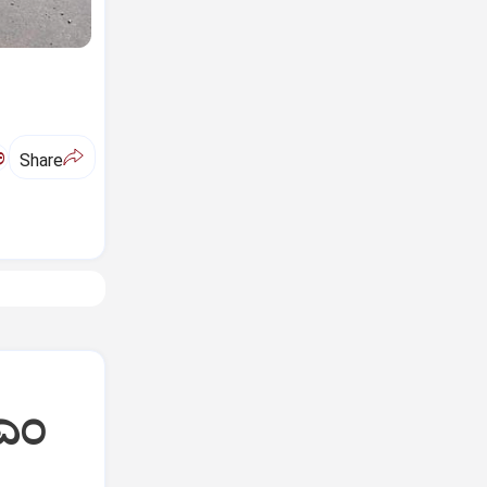
ಅ
Share
ಿಎಂ