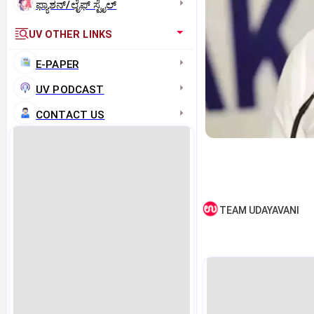
ಫ್ಯಾಶನ್/ಲೈಫ್‌ ಸ್ಟೈಲ್
UV OTHER LINKS
E-PAPER
UV PODCAST
CONTACT US
TEAM UDAYAVANI