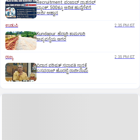
Recruitment: ಪಂಜಾಬ್‌ ನ್ಯಾಶನಲ್‌
ಬ್ಯಾಂಕ್:‌ 500ಕ್ಕೂ ಅಧಿಕ ಹುದ್ದೆಗಳಿಗೆ
ಅರ್ಜಿ ಆಹ್ವಾನ
ಉಡುಪಿ
2:35 PM IST
Kundapur: ಹೆದ್ದಾರಿ ಕಾಮಗಾರಿ
ಅವ್ಯವಸ್ಥೆಯ ಆಗರ
ರಾಜ್ಯ
2:35 PM IST
ವಿಧಾನ ಪರಿಷತ್ ಸಭಾಪತಿ ಸ್ಥಾನಕ್ಕೆ
ಬಸವರಾಜ್ ಹೊರಟ್ಟಿ ರಾಜೀನಾಮೆ