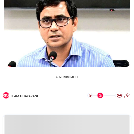
ADVERTISEMENT
ಅ
ಅ
TEAM UDAYAVANI