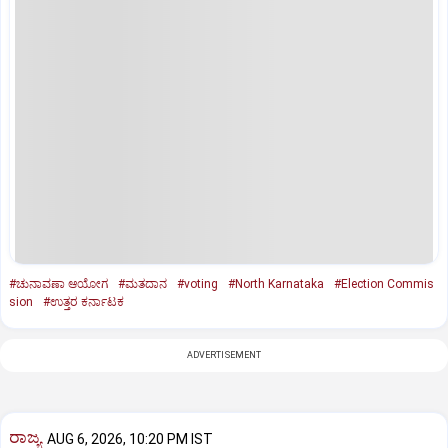
#ಚುನಾವಣಾ ಆಯೋಗ
#ಮತದಾನ
#voting
#North Karnataka
#Election Commis
sion
#ಉತ್ತರ ಕರ್ನಾಟಕ
ADVERTISEMENT
ರಾಜ್ಯ
AUG 6, 2026, 10:20 PM IST