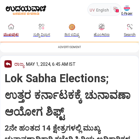
UV
English
E-Paper
ಮುಖಪುಟ
ಸುದ್ದಿ ವಿಭಾಗ
ದಿನ ಭವಿಷ್ಯ
ಹೊಂಗಿರಣ
Search
ADVERTISEMENT
ರಾಜ್ಯ
MAY 1, 2024, 6:45 AM IST
Lok Sabha Elections;
ಉತ್ತರ ಕರ್ನಾಟಕಕ್ಕೆ ಚುನಾವಣಾ
ಆಯೋಗ ಶಿಫ್ಟ್
2ನೇ ಹಂತದ 14 ಕ್ಷೇತ್ರಗಳಲ್ಲಿ ಮುಖ್ಯ