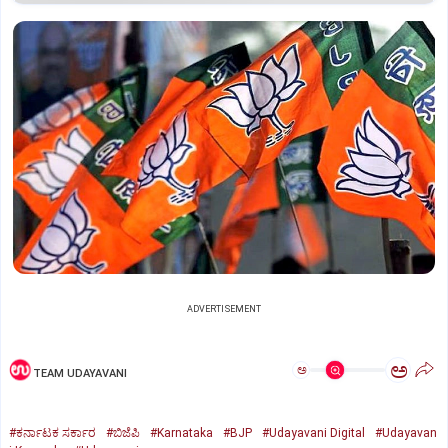
ADVERTISEMENT
ಅ
ಅ
TEAM UDAYAVANI
#ಕರ್ನಾಟಕ ಸರ್ಕಾರ
#ಬಿಜೆಪಿ
#Karnataka
#BJP
#Udayavani Digital
#Udayavan