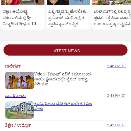
ದಕ್ಷಿಣ ಅಯೋಧ್ಯ
ಎಲ್ಲ ಸತ್ಯವನ್ನು ಹೇಳಬೇಕು..
ಲಾಲ್‌ಬಾಗ್‌ನಲ್ಲಿ ಫಲಪುಷ್ಪ
ಪರ್ತಗಾಳಿಯಲ್ಲಿ ಶ್ರೀ
ಪ್ರದೋಷ್‌ ʼಮಾಫಿ ಸಾಕ್ಷಿʼಗೆ
ಪ್ರದರ್ಶನಕ್ಕೆ ಸಿಎಂ ಚಾಲನೆ
ವಿದ್ಯಾಧೀಶ ತೀರ್ಥರ 10ನೇ
ಪ್ರಾಸಿಕ್ಯೂಷನ್ ಒಪ್ಪಿಗೆ
ಗಂಗ ಸಾಮ್ರಾಜ್ಯದ ವೈಭವ
ಚಾತುರ್ಮಾಸ್ಯ ವ್ರತ ಆರಂಭ
LATEST NEWS
ಬಾಲಿವುಡ್‌
2:48 PM IST
Video: ʼಕೆಜಿಎಫ್‌ʼ ನಟಿಗೆ ಕಚ್ಚಲು ಬಂದ
ನಾಯಿ; ಕ್ಷಣಾರ್ಧದಲ್ಲೇ ವೈರಲ್‌ ಆಯ್ತು
ವಿಡಿಯೋ
ಕಾಸರಗೋಡು
2:43 PM IST
ಕಾಸರಗೋಡು ಮೆಡಿಕಲ್‌ ಕಾಲೇಜಿಗೆ ಬಲ
ಬೇಕು
ಶಿಕ್ಷಣ / ಉದ್ಯೋಗ
2:42 PM IST