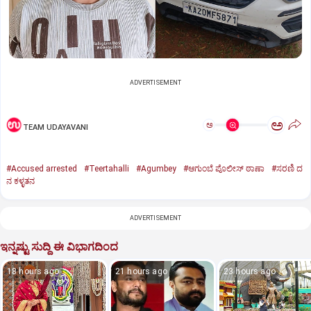
ADVERTISEMENT
ಅ
ಅ
TEAM UDAYAVANI
#Accused arrested
#Teertahalli
#Agumbey
#ಆಗುಂಬೆ ಪೊಲೀಸ್ ಠಾಣಾ
#ಸರಣಿ ದ
ನ ಕಳ್ಳತನ
ADVERTISEMENT
ಇನ್ನಷ್ಟು ಸುದ್ದಿ ಈ ವಿಭಾಗದಿಂದ
18 hours ago
21 hours ago
23 hours ago