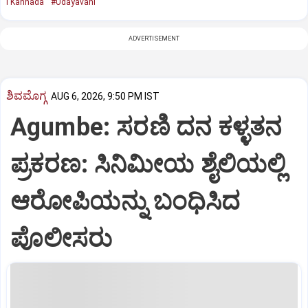
i Kannada
#Udayavani
ADVERTISEMENT
ಶಿವಮೊಗ್ಗ
AUG 6, 2026, 9:50 PM IST
Agumbe: ಸರಣಿ ದನ ಕಳ್ಳತನ
ಪ್ರಕರಣ: ಸಿನಿಮೀಯ ಶೈಲಿಯಲ್ಲಿ
ಆರೋಪಿಯನ್ನು ಬಂಧಿಸಿದ
ಪೊಲೀಸರು