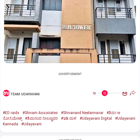
ADVERTISEMENT
ಅ
ಅ
TEAM UDAYAVANI
#ED raids
#Shivam Associates
#Shivanand Neelannavar
#ಶಿವಂ ಅ
ಸೋಸಿಯೇಟ್ಸ್
#ಶಿವಾನಂದ ನೀಲಣ್ಣವರ
#ಇಡಿ ದಾಳಿ
#Udayavani Digital
#Udayavani
Kannada
#Udayavani