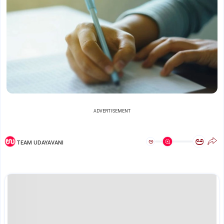
ADVERTISEMENT
ಅ
ಅ
TEAM UDAYAVANI