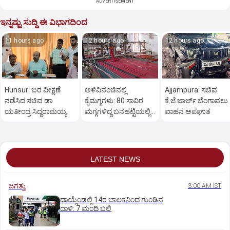
ADVERTISEMENT
ಇನ್ನಷ್ಟು ಸುದ್ದಿ ಈ ವಿಭಾಗದಿಂದ
11 hours ago
12 hours ago
12 hours ago
Hunsur: ಬರ ವೀಕ್ಷಣೆ
ಅಳಿವಿನಂಚಿನಲ್ಲಿ
Ajjampura: ಸಚಿವ
ನಡೆಸಿದ ಸಚಿವ ಡಾ.
ಕೈಮಗ್ಗಗಳು: 80 ಸಾವಿರ
ಕೆ.ಜೆ.ಜಾರ್ಜ್ ಬೆಂಗಾವಲು
ಯತೀಂದ್ರ ಸಿದ್ದರಾಮಯ್ಯ
ಮಗ್ಗಗಳಿದ್ದ ಬನಹಟ್ಟಿಯಲ್ಲಿ
ವಾಹನ ಅಪಘಾತ
ಉಳಿದಿರುವುದು ಕೇವಲ 18!
LATEST NEWS
ಜಗತ್ತು
3:00 AM IST
ಥಾಯ್ಲೆಂಡಲ್ಲಿ 14ರ ಬಾಲಕನಿಂದ ಗುಂಡಿನ
ದಾಳಿ: 7 ಮಂದಿ ಬಲಿ