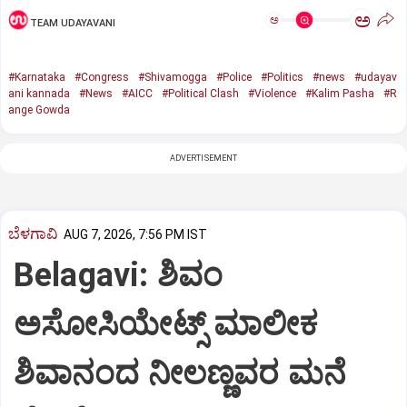
ಅ
ಅ
TEAM UDAYAVANI
#Karnataka
#Congress
#Shivamogga
#Police
#Politics
#news
#udayav
ani kannada
#News
#AICC
#Political Clash
#Violence
#Kalim Pasha
#R
ange Gowda
ADVERTISEMENT
ಬೆಳಗಾವಿ
AUG 7, 2026, 7:56 PM IST
Belagavi: ಶಿವಂ
ಅಸೋಸಿಯೇಟ್ಸ್ ಮಾಲೀಕ
ಶಿವಾನಂದ ನೀಲಣ್ಣವರ ಮನೆ