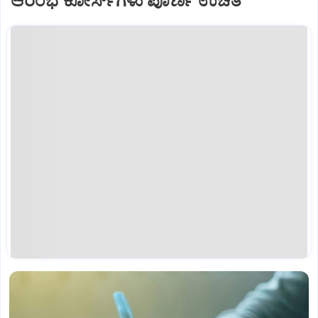
ಆರಂಭ ಕೋರ್ಸ್‌ಗಳು ಪೂರ್ಣ ಉಚಿತ