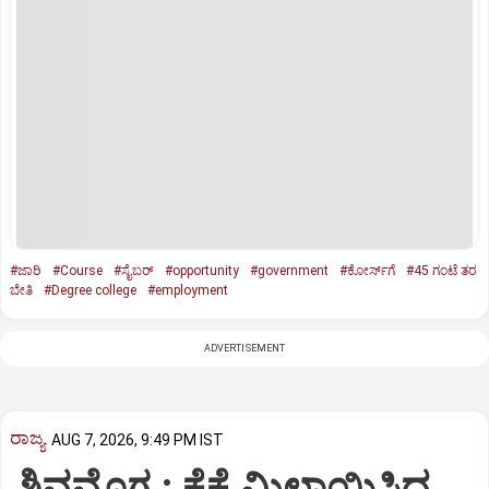
#ಜಾರಿ
#Course
#ಸೈಬರ್‌
#opportunity
#government
#ಕೋರ್ಸ್‌ಗೆ
#45 ಗಂಟೆ ತರ
ಬೇತಿ
#Degree college
#employment
ADVERTISEMENT
ರಾಜ್ಯ
AUG 7, 2026, 9:49 PM IST
ಶಿವಮೊಗ್ಗ : ಕೈಕೈ ಮಿಲಾಯಿಸಿದ