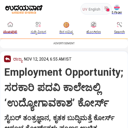
UV
English
E-Paper
ಮುಖಪುಟ
ಸುದ್ದಿ ವಿಭಾಗ
ದಿನ ಭವಿಷ್ಯ
ಹೊಂಗಿರಣ
Search
ADVERTISEMENT
ರಾಜ್ಯ
NOV 12, 2024, 6:55 AM IST
Employment Opportunity;
ಸರಕಾರಿ ಪದವಿ ಕಾಲೇಜಲ್ಲಿ
‘ಉದ್ಯೋಗಾವಕಾಶ’ ಕೋರ್ಸ್‌
ಸೈಬರ್‌ ತಂತ್ರಜ್ಞಾನ, ಕೃತಕ ಬುದ್ಧಿಮತ್ತೆ ಕೋರ್ಸ್‌