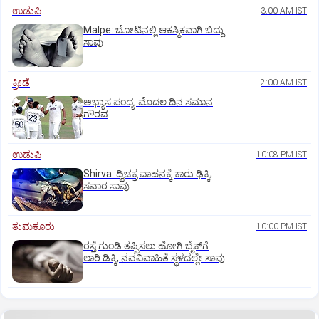
ಉಡುಪಿ
3:00 AM IST
Malpe: ಬೋಟಿನಲ್ಲಿ ಆಕಸ್ಮಿಕವಾಗಿ ಬಿದ್ದು
ಸಾವು
ಕ್ರೀಡೆ
2:00 AM IST
ಅಭ್ಯಾಸ ಪಂದ್ಯ: ಮೊದಲ ದಿನ ಸಮಾನ
ಗೌರವ
ಉಡುಪಿ
10:08 PM IST
Shirva: ದ್ವಿಚಕ್ರ ವಾಹನಕ್ಕೆ ಕಾರು ಢಿಕ್ಕಿ;
ಸವಾರ ಸಾವು
ತುಮಕೂರು
10:00 PM IST
ರಸ್ತೆ ಗುಂಡಿ ತಪ್ಪಿಸಲು ಹೋಗಿ ಬೈಕ್‌ಗೆ
ಲಾರಿ ಡಿಕ್ಕಿ, ನವವಿವಾಹಿತೆ ಸ್ಥಳದಲ್ಲೇ ಸಾವು