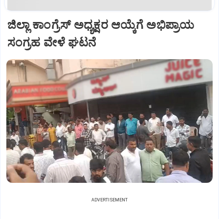
ಜಿಲ್ಲಾ ಕಾಂಗ್ರೆಸ್ ಅಧ್ಯಕ್ಷರ ಆಯ್ಕೆಗೆ ಅಭಿಪ್ರಾಯ
ಸಂಗ್ರಹ ವೇಳೆ ಘಟನೆ
ADVERTISEMENT