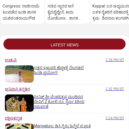
Congress: ರಾಜೀನಾಮೆ
ಸಚಿವ ಸ್ಥಾನದ ಆಸೆ
Koppal: ಬರ ಅಧ್ಯಯನ
ಹಿಂಪಡೆದ ಇಂಡಿ ಶಾಸಕ
ಕೈಬಿಟ್ಟಿದ್ದೇನೆ, ಕಾದು
ಬಳಿಕ ರೈತರಿಗೆ ಪರಿಹಾರಕ್ಕೆ
ಯಶವಂತರಾಯಗೌಡ
ನೋಡೋಣ... ಶಾಸಕ
ಕ್ರಮ : ಶಿವರಾಜ ತಂಗಡಗಿ
ಸುಬ್ಬಾರೆಡ್ಡಿ ಬೇಸರದ ನುಡಿ
LATEST NEWS
ಉಡುಪಿ
2:35 PM IST
ಭತ್ತದ ಇಳುವರಿ ಹೆಚ್ಚಳಕ್ಕೆ ನೆಲಗಡಲೆ
ಹಿಂಡಿ ಪ್ರಯೋಗ!
ಅನಿವಾಸಿ ಕನ್ನಡಿಗ
2:32 PM IST
ಫೀನಿಕ್ಸ್ ಶ್ರೀ ವೆಂಕಟಕೃಷ್ಣ ಮಂದಿರದ
ದೇವಿಗೆ 2 ಕೋಟಿ ರೂ. ಸ್ವರ್ಣ ಕಿರೀಟ
ಸಮರ್ಪಣೆ
ದಕ್ಷಿಣಕನ್ನಡ
2:24 PM IST
Mangaluru: ಡಿಸಿ ಗೈರು ಹಿನ್ನೆಲೆ ಪ.ಜಾತಿ