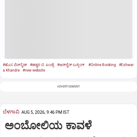
#ಹೊಸ ವೆಬ್‌ಸೈಟ್‌
#ಈಶ್ವರ ಬಿ. ಖಂಡ್ರೆ
#ಆನ್‌ಲೈನ್‌ ಬುಕ್ಕಿಂಗ್‌
#Online Booking
#Eshwar
a Khandre
#new website
ADVERTISEMENT
ಬೆಳಗಾವಿ
AUG 5, 2026, 9:46 PM IST
ಅಂಬೋಲಿಯ ಕಾವಳೆ‌