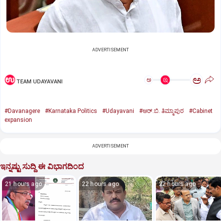
ADVERTISEMENT
ಅ
ಅ
TEAM UDAYAVANI
#Davanagere
#Karnataka Politics
#Udayavani
#ಆರ್.ಬಿ. ತಿಮ್ಮಾಪುರ
#Cabinet
expansion
ADVERTISEMENT
ಇನ್ನಷ್ಟು ಸುದ್ದಿ ಈ ವಿಭಾಗದಿಂದ
21 hours ago
22 hours ago
22 hours ago