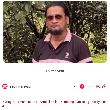
ADVERTISEMENT
ಅ
ಅ
TEAM UDAYAVANI
#Belagavi
#Maharashtra
#Amboli Falls
#Trucking
#missing
#body foun
d