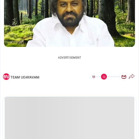
ADVERTISEMENT
ಅ
ಅ
TEAM UDAYAVANI