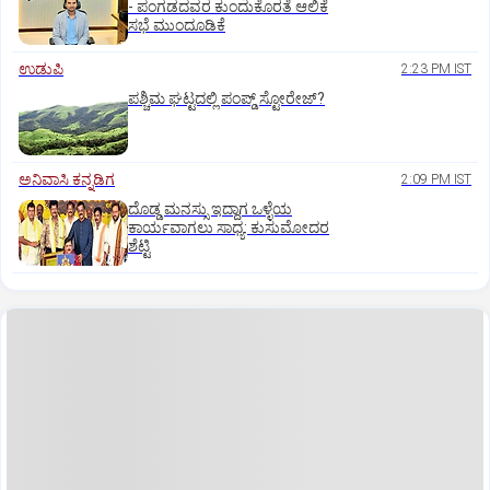
- ಪಂಗಡದವರ ಕುಂದುಕೊರತೆ ಆಲಿಕೆ
ಸಭೆ ಮುಂದೂಡಿಕೆ
ಉಡುಪಿ
2:23 PM IST
ಪಶ್ಚಿಮ ಘಟ್ಟದಲ್ಲಿ ಪಂಪ್ಡ್ ಸ್ಟೋರೇಜ್‌?
ಅನಿವಾಸಿ ಕನ್ನಡಿಗ
2:09 PM IST
ದೊಡ್ಡ ಮನಸ್ಸು ಇದ್ದಾಗ ಒಳ್ಳೆಯ
ಕಾರ್ಯವಾಗಲು ಸಾಧ್ಯ: ಕುಸುಮೋದರ
ಶೆಟ್ಟಿ