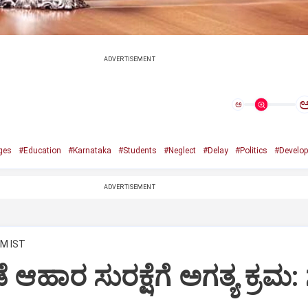
ADVERTISEMENT
ಅ
ges
#Education
#Karnataka
#Students
#Neglect
#Delay
#Politics
#Develo
ADVERTISEMENT
AM IST
ೆಡೆ ಆಹಾರ ಸುರಕ್ಷೆಗೆ ಅಗತ್ಯ ಕ್ರಮ