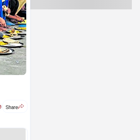
ಅ
Share