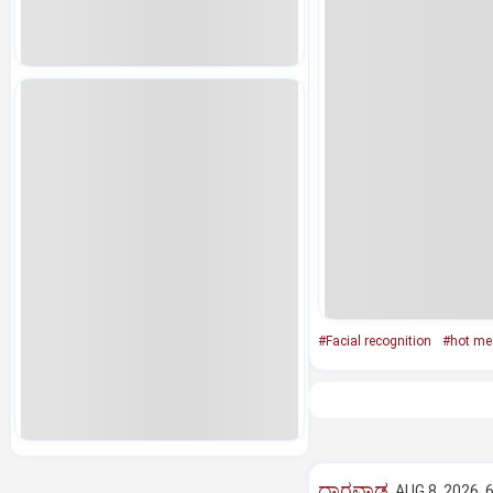
#Facial recognition
#hot me
ಧಾರವಾಡ
AUG 8, 2026, 