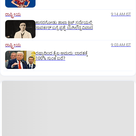
ರಾಷ್ಟ್ರೀಯ
9:14 AM IST
ಕಾಸರಗೋಡು ಶಾಲಾ ಕ್ವಿಜ್‌ ಸ್ಪರ್ಧೆಯಲ್ಲಿ
ಸಾವರ್ಕರ್‌ ಬಗ್ಗೆ ಪ್ರಶ್ನೆ: ಭುಗಿಲೆದ್ದ ವಿವಾದ
ರಾಷ್ಟ್ರೀಯ
9:03 AM IST
ರಷ್ಯಾದಿಂದ ತೈಲ ಆಮದು: ಭಾರತಕ್ಕೆ
100% ಸುಂಕ ಬರೆ?