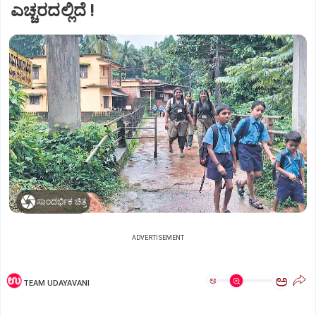
ಎಚ್ಚರದಲ್ಲಿದೆ !
ಸಾಂದರ್ಭಿಕ ಚಿತ್ರ
ADVERTISEMENT
ಅ
ಅ
TEAM UDAYAVANI