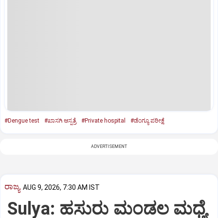
#Dengue test
#ಖಾಸಗಿ ಆಸ್ಪತ್ರೆ
#Private hospital
#ಡೆಂಗ್ಯೂ ಪರೀಕ್ಷೆ
ADVERTISEMENT
ರಾಜ್ಯ
AUG 9, 2026, 7:30 AM IST
Sulya: ಹಸುರು ಮಂಡಲ ಮಧ್ಯೆ