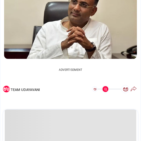
ADVERTISEMENT
ಅ
ಅ
TEAM UDAYAVANI