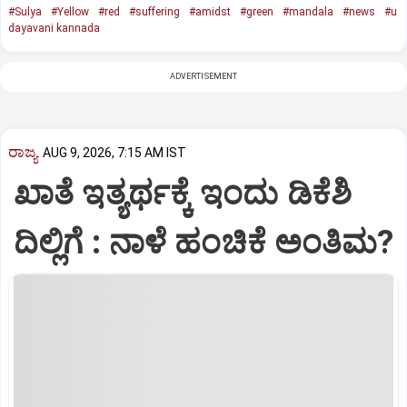
#Sulya
#Yellow
#red
#suffering
#amidst
#green
#mandala
#news
#u
dayavani kannada
ADVERTISEMENT
ರಾಜ್ಯ
AUG 9, 2026, 7:15 AM IST
ಖಾತೆ ಇತ್ಯರ್ಥಕ್ಕೆ ಇಂದು ಡಿಕೆಶಿ
ದಿಲ್ಲಿಗೆ : ನಾಳೆ ಹಂಚಿಕೆ ಅಂತಿಮ?