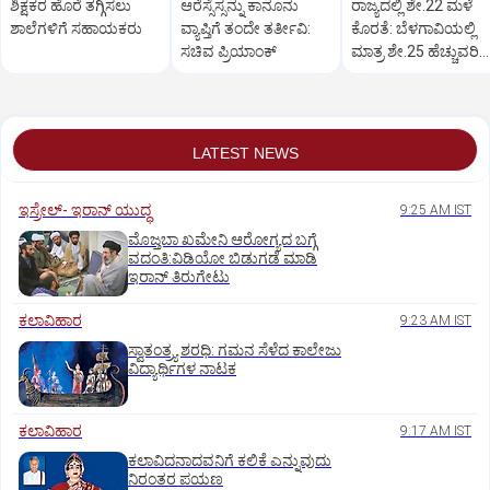
ಶಿಕ್ಷಕರ ಹೊರೆ ತಗ್ಗಿಸಲು
ಆರೆಸ್ಸೆಸ್ಸನ್ನು ಕಾನೂನು
ರಾಜ್ಯದಲ್ಲಿ ಶೇ.22 ಮಳೆ
ಶಾಲೆಗಳಿಗೆ ಸಹಾಯಕರು
ವ್ಯಾಪ್ತಿಗೆ ತಂದೇ ತರ್ತೀವಿ:
ಕೊರತೆ: ಬೆಳಗಾವಿಯಲ್ಲಿ
ಸಚಿವ ಪ್ರಿಯಾಂಕ್‌
ಮಾತ್ರ ಶೇ.25 ಹೆಚ್ಚುವರಿ
ಮಳೆ
LATEST NEWS
ಇಸ್ರೇಲ್- ಇರಾನ್‌ ಯುದ್ಧ
9:25 AM IST
ಮೊಜ್ತಬಾ ಖಮೇನಿ ಆರೋಗ್ಯದ ಬಗ್ಗೆ
ವದಂತಿ:ವಿಡಿಯೋ ಬಿಡುಗಡೆ ಮಾಡಿ
ಇರಾನ್‌ ತಿರುಗೇಟು
ಕಲಾವಿಹಾರ
9:23 AM IST
ಸ್ವಾತಂತ್ರ್ಯ ಶರಧಿ: ಗಮನ ಸೆಳೆದ ಕಾಲೇಜು
ವಿದ್ಯಾರ್ಥಿಗಳ ನಾಟಕ
ಕಲಾವಿಹಾರ
9:17 AM IST
ಕಲಾವಿದನಾದವನಿಗೆ ಕಲಿಕೆ ಎನ್ನುವುದು
ನಿರಂತರ ಪಯಣ