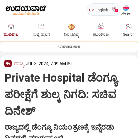
UV
English
E-Paper
ಮುಖಪುಟ
ಸುದ್ದಿ ವಿಭಾಗ
ದಿನ ಭವಿಷ್ಯ
ಹೊಂಗಿರಣ
Search
ADVERTISEMENT
ರಾಜ್ಯ
JUL 3, 2024, 7:09 AM IST
Private Hospital ಡೆಂಗ್ಯೂ
ಪರೀಕ್ಷೆಗೆ ಶುಲ್ಕ ನಿಗದಿ: ಸಚಿವ
ದಿನೇಶ್‌
ರಾಜ್ಯದಲ್ಲಿ ಡೆಂಗ್ಯೂ ನಿಯಂತ್ರಣಕ್ಕೆ ಇನ್ನೆರಡು