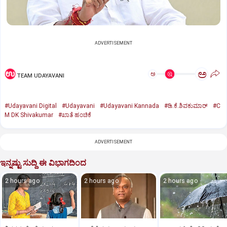
ADVERTISEMENT
ಅ
ಅ
TEAM UDAYAVANI
#Udayavani Digital
#Udayavani
#Udayavani Kannada
#ಡಿ.ಕೆ.ಶಿವಕುಮಾರ್‌
#C
M DK Shivakumar
#ಖಾತೆ ಹಂಚಿಕೆ
ADVERTISEMENT
ಇನ್ನಷ್ಟು ಸುದ್ದಿ ಈ ವಿಭಾಗದಿಂದ
2 hours ago
2 hours ago
2 hours ago