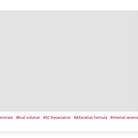
ernment
#final solution
#SC Reservation
#Allocation formula
#internal reserv