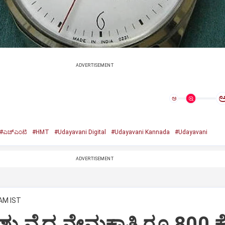
ADVERTISEMENT
ಅ
#ಎಚ್‌ಎಂಟಿ
#HMT
#Udayavani Digital
#Udayavani Kannada
#Udayavani
ADVERTISEMENT
 AM IST
ಿ ಪಶು ವೈದ್ಯ ನೇಮಕಾತಿ ರೂ.800