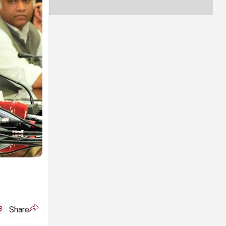
ಅ
Share