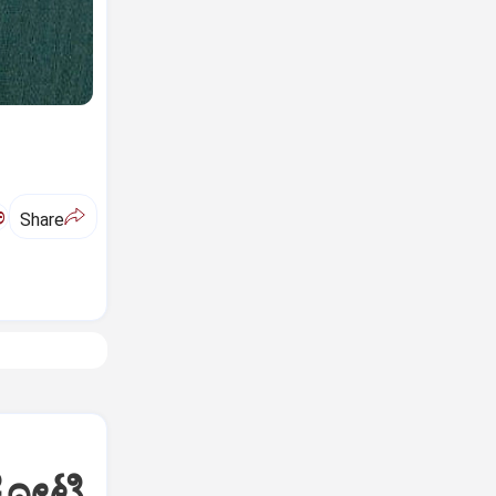
ಅ
Share
 ಕೋಟಿ