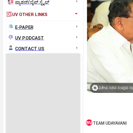
ಫ್ಯಾಶನ್/ಲೈಫ್‌ ಸ್ಟೈಲ್
UV OTHER LINKS
E-PAPER
UV PODCAST
CONTACT US
ವಿಶೇಷ ಸಚಿವ ಸಂಪುಟ ಸಭೆ
TEAM UDAYAVANI