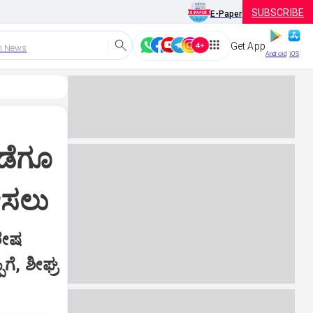
SUBSCRIBE
E-Paper
Get App
h News
Android
iOS
ಕಡೆಗೂ
ೀಸಲು
ಶೇಷ
ಗೆ, ಶೀಘ್ರ