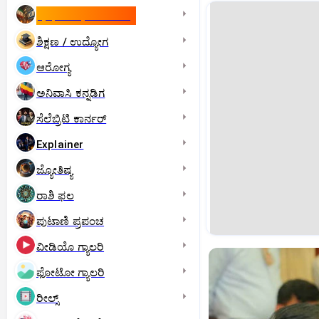
ಇಸ್ರೇಲ್- ಇರಾನ್‌ ಯುದ್ಧ
ಶಿಕ್ಷಣ / ಉದ್ಯೋಗ
ಆರೋಗ್ಯ
ಅನಿವಾಸಿ ಕನ್ನಡಿಗ
ಸೆಲೆಬ್ರಿಟಿ ಕಾರ್ನರ್‌
Explainer
ಜ್ಯೋತಿಷ್ಯ
ರಾಶಿ ಫಲ
ಪುಟಾಣಿ ಪ್ರಪಂಚ
ವೀಡಿಯೊ ಗ್ಯಾಲರಿ
ಫೋಟೋ ಗ್ಯಾಲರಿ
ರೀಲ್ಸ್