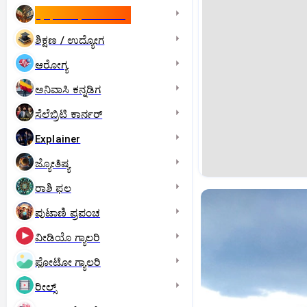
ಇಸ್ರೇಲ್- ಇರಾನ್‌ ಯುದ್ಧ
ಶಿಕ್ಷಣ / ಉದ್ಯೋಗ
ಆರೋಗ್ಯ
ಅನಿವಾಸಿ ಕನ್ನಡಿಗ
ಸೆಲೆಬ್ರಿಟಿ ಕಾರ್ನರ್‌
Explainer
ಜ್ಯೋತಿಷ್ಯ
ರಾಶಿ ಫಲ
ಪುಟಾಣಿ ಪ್ರಪಂಚ
ವೀಡಿಯೊ ಗ್ಯಾಲರಿ
ಫೋಟೋ ಗ್ಯಾಲರಿ
ರೀಲ್ಸ್