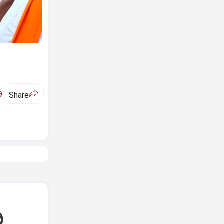
ಅ
Share
ಿ