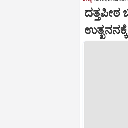
ದತ್ತಪೀಠ 
ಉತ್ಖನನಕ್