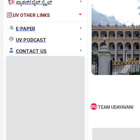
ಫ್ಯಾಶನ್/ಲೈಫ್‌ ಸ್ಟೈಲ್
UV OTHER LINKS
E-PAPER
UV PODCAST
CONTACT US
TEAM UDAYAVANI