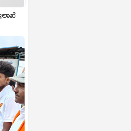
ಇಲಾಖೆ