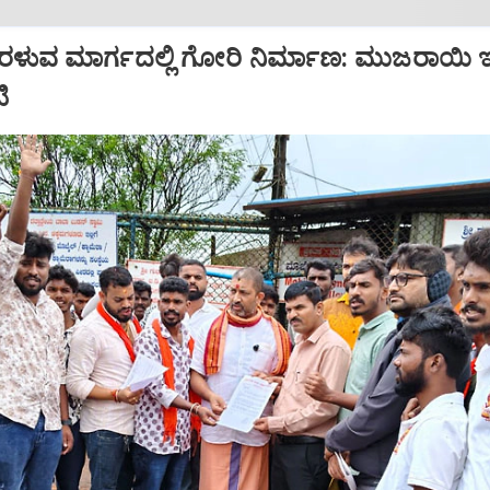
 ತೆರಳುವ ಮಾರ್ಗದಲ್ಲಿ ಗೋರಿ ನಿರ್ಮಾಣ: ಮುಜರಾಯಿ 
ಿ