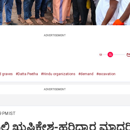
ADVERTISEMENT
ಅ
d graves
#Datta Peetha
#Hindu organizations
#demand
#excavation
ADVERTISEMENT
59 PM IST
ಯಲ್ಲಿ ಋಷಿಕೇಶ-ಹರಿದ್ವಾರ ಮಾದರ