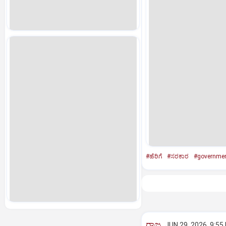
#ಹೆರಿಗೆ
#ಸರಕಾರ
#governme
ರಾಜ್ಯ
JUN 29, 2026, 9:55