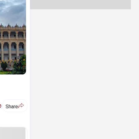
ಅ
Share