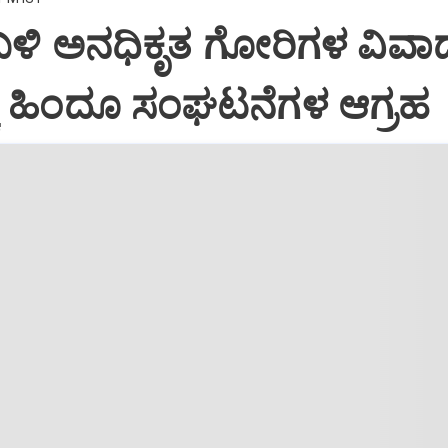
ಬಳಿ ಅನಧಿಕೃತ ಗೋರಿಗಳ ವಿವಾ
ಕೆ ಹಿಂದೂ ಸಂಘಟನೆಗಳ ಆಗ್ರಹ