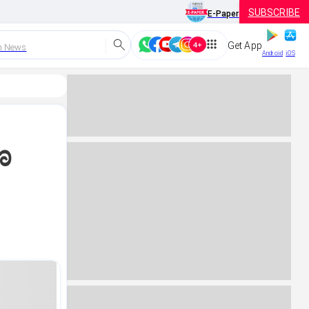
SUBSCRIBE
E-Paper
Get App
h News
Android
iOS
ಣ