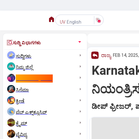
English
UV
ಸುದ್ದಿ ವಿಭಾಗಗಳು
ರಾಜ್ಯ
FEB 14, 2025
ಸುದ್ದಿಗಳು
Karnatak
ನಿಮ್ಮ ಜಿಲ್ಲೆ
ಕಾಮನ್‌ ವೆಲ್ತ್‌ ಗೇಮ್ಸ್‌
ನಿಯಂತ್ರಿ
ಸಿನೆಮಾ
ಕ್ರೀಡೆ
ಡೀಪ್‌ ಫ್ರೀಜರ್‌, ಪ
ವೆಬ್ ಎಕ್ಸ್‌ಕ್ಲೂಸಿವ್
ಕ್ರೈಮ್
ವೈವಿಧ್ಯ