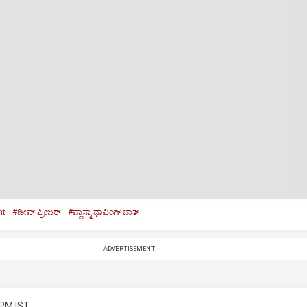
nt
#ಡೀಪ್‌ ಫ್ರೀಜರ್‌
#ಪ್ಲಾಸ್ಮಾ ಥಾವಿಂಗ್‌ ಬಾತ್‌
ADVERTISEMENT
 PM IST