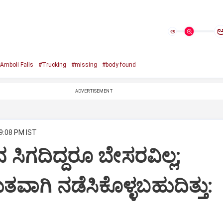
ಅ
Amboli Falls
#Trucking
#missing
#body found
ADVERTISEMENT
 9:08 PM IST
ನ ಸಿಗದಿದ್ದರೂ ಬೇಸರವಿಲ್ಲ;
ಾಗಿ ನಡೆಸಿಕೊಳ್ಳಬಹುದಿತ್ತು: