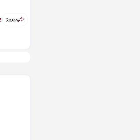
ಅ
Share