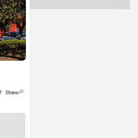
ಅ
Share