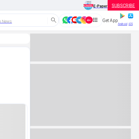
SUBSCRIBE
E-Paper
Get App
h News
Android
iOS