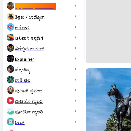
ಇಸ್ರೇಲ್- ಇರಾನ್‌ ಯುದ್ಧ
ಶಿಕ್ಷಣ / ಉದ್ಯೋಗ
ಆರೋಗ್ಯ
ಅನಿವಾಸಿ ಕನ್ನಡಿಗ
ಸೆಲೆಬ್ರಿಟಿ ಕಾರ್ನರ್‌
Explainer
ಜ್ಯೋತಿಷ್ಯ
ರಾಶಿ ಫಲ
ಪುಟಾಣಿ ಪ್ರಪಂಚ
ವೀಡಿಯೊ ಗ್ಯಾಲರಿ
ಫೋಟೋ ಗ್ಯಾಲರಿ
ರೀಲ್ಸ್