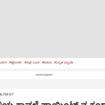
ಟಿಸ್‌
#ಹೈಕೋರ್ಟ್
#High Court
#Notice
#ವಿದ್ಯುತ್‌ ತಿದ್ದುಪಡಿ
ADVERTISEMENT
:46 PM IST