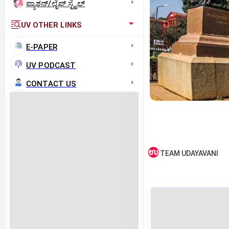
ಫ್ಯಾಶನ್/ಲೈಫ್‌ ಸ್ಟೈಲ್
UV OTHER LINKS
E-PAPER
UV PODCAST
CONTACT US
TEAM UDAYAVANI