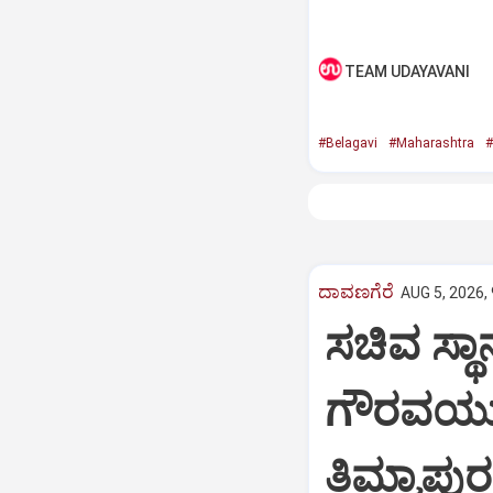
TEAM UDAYAVANI
#Belagavi
#Maharashtra
#
ದಾವಣಗೆರೆ
AUG 5, 2026,
ಸಚಿವ ಸ್ಥಾ
ಗೌರವಯುತವ
ತಿಮ್ಮಾಪುರ