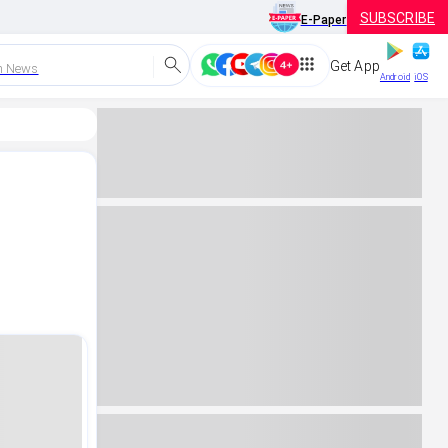
SUBSCRIBE
E-Paper
Get App
h News
Android
iOS