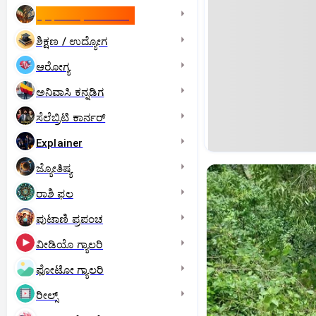
ಇಸ್ರೇಲ್- ಇರಾನ್‌ ಯುದ್ಧ
ಶಿಕ್ಷಣ / ಉದ್ಯೋಗ
ಆರೋಗ್ಯ
ಅನಿವಾಸಿ ಕನ್ನಡಿಗ
ಸೆಲೆಬ್ರಿಟಿ ಕಾರ್ನರ್‌
Explainer
ಜ್ಯೋತಿಷ್ಯ
ರಾಶಿ ಫಲ
ಪುಟಾಣಿ ಪ್ರಪಂಚ
ವೀಡಿಯೊ ಗ್ಯಾಲರಿ
ಫೋಟೋ ಗ್ಯಾಲರಿ
ರೀಲ್ಸ್