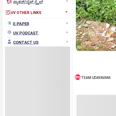
ಫ್ಯಾಶನ್/ಲೈಫ್‌ ಸ್ಟೈಲ್
UV OTHER LINKS
E-PAPER
UV PODCAST
CONTACT US
TEAM UDAYAVANI