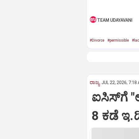
TEAM UDAYAVANI
#Divorce
#permissible
#lac
ರಾಜ್ಯ
JUL 22, 2026, 7:18
ಐಸಿಸ್‌ಗೆ
8 ಕಡೆ ಇ.ಡ