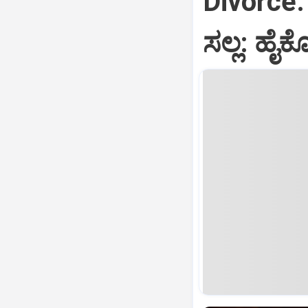
Divorce: ಆ
ಸಲ್ಲ: ಹೈಕ