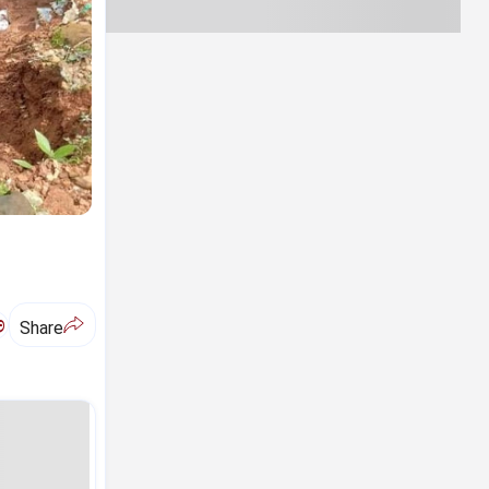
ಅ
Share