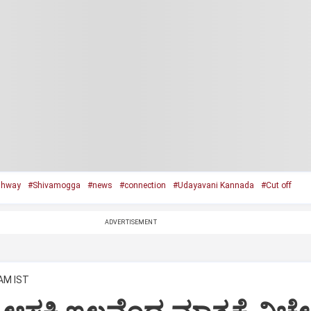
ghway
#Shivamogga
#news
#connection
#Udayavani Kannada
#Cut off
ADVERTISEMENT
 AM IST