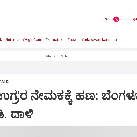
ಅ
k
#interest
#High Court
#karnataka
#news
#udayavani kannada
ADVERTISEMENT
 AM IST
 "ಉಗ್ರ'ರ ನೇಮಕಕ್ಕೆ ಹಣ: ಬೆಂಗಳ
ಿ. ದಾಳಿ