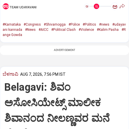
ಅ
ಅ
TEAM UDAYAVANI
#Karnataka
#Congress
#Shivamogga
#Police
#Politics
#news
#udayav
ani kannada
#News
#AICC
#Political Clash
#Violence
#Kalim Pasha
#R
ange Gowda
ADVERTISEMENT
ಬೆಳಗಾವಿ
AUG 7, 2026, 7:56 PM IST
Belagavi: ಶಿವಂ
ಅಸೋಸಿಯೇಟ್ಸ್ ಮಾಲೀಕ
ಶಿವಾನಂದ ನೀಲಣ್ಣವರ ಮನೆ