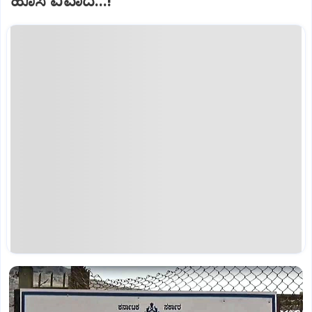
ಹೊಸ ವಿವಾದ...!