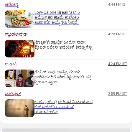
ಆರೋಗ್ಯ
4:44 PM IST
Low-Calorie Breakfast:6
ಆರೋಗ್ಯಕರ ಕಡಿಮೆ ಕ್ಯಾಲೋರಿ
ಉಪಾಹಾರ ಆಯ್ಕೆಗಳು ಇಲ್ಲಿವೆ..
ಸ್ಯಾಂಡಲ್‌ವುಡ್‌
4:28 PM IST
ʼಟಾಕ್ಸಿಕ್‌ʼಗೆ ಹ್ಯಾಟ್ರಿಕ್‌ ಹೀರೋ ಸಾಥ್:‌
ಟ್ರೇಲರ್‌ ರಿಲೀಸ್‌ ಇವೆಂಟ್‌ಗೆ ಶಿವಣ್ಣ ಗೆಸ್ಟ್
ಉಡುಪಿ
4:24 PM IST
ಡೇವಿಡ್ ಸಾವು ಆಕಸ್ಮಿಕ, ಗುಂಡು
ಹಾರಿಸಿದವರಿಗೆ ಕಠಿಣ ಶಿಕ್ಷೆಯಾಗಲಿ: ಪತ್ನಿ
ಪ್ರಿಯಾ ಒತ್ತಾಯ
ಬಾಲಿವುಡ್‌
3:59 PM IST
ಬಾಲಿವುಡ್‌ನಲ್ಲಿ ಈ ಹಿಂದೆ ನಿಂತು ಹೋದ
ಬಿಗ್‌ ಬಜೆಟ್ ʼರಾಮಾಯಣʼ‌
ಯೋಜನೆಗಳಿವು