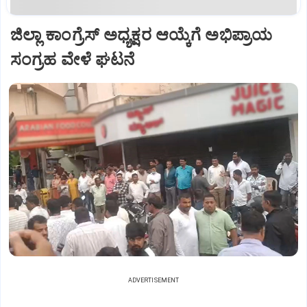
ಜಿಲ್ಲಾ ಕಾಂಗ್ರೆಸ್ ಅಧ್ಯಕ್ಷರ ಆಯ್ಕೆಗೆ ಅಭಿಪ್ರಾಯ
ಸಂಗ್ರಹ ವೇಳೆ ಘಟನೆ
ADVERTISEMENT