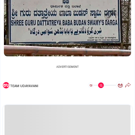
ADVERTISEMENT
ಅ
ಅ
TEAM UDAYAVANI