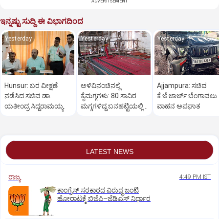
ADVERTISEMENT
ಇನ್ನಷ್ಟು ಸುದ್ದಿ ಈ ವಿಭಾಗದಿಂದ
Yesterday
Yesterday
Yesterday
Hunsur: ಬರ ವೀಕ್ಷಣೆ
ಅಳಿವಿನಂಚಿನಲ್ಲಿ
Ajjampura: ಸಚಿವ
ನಡೆಸಿದ ಸಚಿವ ಡಾ.
ಕೈಮಗ್ಗಗಳು: 80 ಸಾವಿರ
ಕೆ.ಜೆ.ಜಾರ್ಜ್ ಬೆಂಗಾವಲು
ಯತೀಂದ್ರ ಸಿದ್ದರಾಮಯ್ಯ
ಮಗ್ಗಗಳಿದ್ದ ಬನಹಟ್ಟಿಯಲ್ಲಿ
ವಾಹನ ಅಪಘಾತ
ಉಳಿದಿರುವುದು ಕೇವಲ 18!
LATEST NEWS
ರಾಜ್ಯ
4:49 PM IST
ಕಾಂಗ್ರೆಸ್‌ ಸರಕಾರದ ವಿರುದ್ಧ ಜಂಟಿ
ಹೋರಾಟಕ್ಕೆ ಬಿಜೆಪಿ–ಜೆಡಿಎಸ್‌ ನಿರ್ಧಾರ