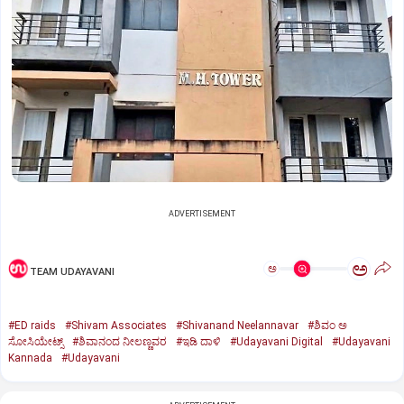
ADVERTISEMENT
ಅ
ಅ
TEAM UDAYAVANI
#ED raids
#Shivam Associates
#Shivanand Neelannavar
#ಶಿವಂ ಅ
ಸೋಸಿಯೇಟ್ಸ್
#ಶಿವಾನಂದ ನೀಲಣ್ಣವರ
#ಇಡಿ ದಾಳಿ
#Udayavani Digital
#Udayavani
Kannada
#Udayavani