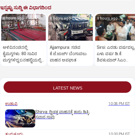
ಇನ್ನಷ್ಟು ಸುದ್ದಿ ಈ ವಿಭಾಗದಿಂದ
8 hours ago
8 hours ago
9 hours ago
ಅಳಿವಿನಂಚಿನಲ್ಲಿ
Ajjampura: ಸಚಿವ
Sirsi: ಎರಡು ವರ್ಷವಲ್ಲ,
ಕೈಮಗ್ಗಗಳು: 80 ಸಾವಿರ
ಕೆ.ಜೆ.ಜಾರ್ಜ್ ಬೆಂಗಾವಲು
ಏಳು ವರ್ಷ ಡಿ.ಕೆ.
ಮಗ್ಗಗಳಿದ್ದ ಬನಹಟ್ಟಿಯಲ್ಲಿ
ವಾಹನ ಅಪಘಾತ
ಶಿವಕುಮಾರ್ ಸಿಎಂ
ಉಳಿದಿರುವುದು ಕೇವಲ 18!
ಆಗಬೇಕು: ಲಕ್ಷ್ಮಣ ಸವದಿ
LATEST NEWS
ಉಡುಪಿ
10:08 PM IST
Shirva: ದ್ವಿಚಕ್ರ ವಾಹನಕ್ಕೆ ಕಾರು ಢಿಕ್ಕಿ;
ಸವಾರ ಸಾವು
ತುಮಕೂರು
10:00 PM IST