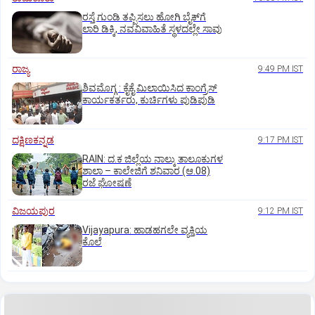
ರಸ್ತೆ ಗುಂಡಿ ತಪ್ಪಿಸಲು ಹೋಗಿ ಬೈಕ್‌ಗೆ
ಲಾರಿ ಡಿಕ್ಕಿ, ನವವಿವಾಹಿತೆ ಸ್ಥಳದಲ್ಲೇ ಸಾವು
ರಾಜ್ಯ
9:49 PM IST
ಶಿವಮೊಗ್ಗ : ಕೈಕೈ ಮಿಲಾಯಿಸಿದ ಕಾಂಗ್ರೆಸ್
ಕಾರ್ಯಕರ್ತರು, ಕುರ್ಚಿಗಳು ಪುಡಿಪುಡಿ
ದಕ್ಷಿಣಕನ್ನಡ
9:17 PM IST
RAIN: ದ.ಕ ಜಿಲ್ಲೆಯ ನಾಲ್ಕು ತಾಲೂಕುಗಳ
ಶಾಲಾ – ಕಾಲೇಜಿಗೆ ಶನಿವಾರ (ಆ.08)
ರಜೆ ಘೋಷಣೆ
ವಿಜಯಪುರ
9:12 PM IST
Vijayapura: ಹಾಡಹಗಲೇ ವ್ಯಕ್ತಿಯ
ಕೊಲೆ