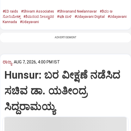
#ED raids
#Shivam Associates
#Shivanand Neelannavar
#ಶಿವಂ ಅ
ಸೋಸಿಯೇಟ್ಸ್
#ಶಿವಾನಂದ ನೀಲಣ್ಣವರ
#ಇಡಿ ದಾಳಿ
#Udayavani Digital
#Udayavani
Kannada
#Udayavani
ADVERTISEMENT
ರಾಜ್ಯ
AUG 7, 2026, 4:00 PM IST
Hunsur: ಬರ ವೀಕ್ಷಣೆ ನಡೆಸಿದ
ಸಚಿವ ಡಾ. ಯತೀಂದ್ರ
ಸಿದ್ದರಾಮಯ್ಯ