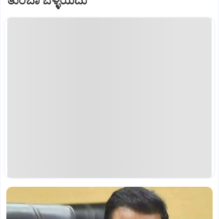
ತುಂಬಾ ಒಳ್ಳೆಯದು