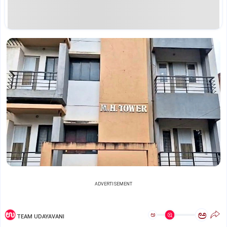
ADVERTISEMENT
ಅ
ಅ
TEAM UDAYAVANI