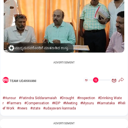
ಮಾಧ್ಯಮದವರೊಂದಿಗೆ ಮಾತನಾಡಿದ ಉಸ್ತುವಾರಿ ಸಚಿವ ಡಾ. ಯತೀಂದ್ರ ಸಿದ್ದರಾಮಯ್ಯ
ADVERTISEMENT
ಅ
ಅ
TEAM UDAYAVANI
#Hunsur
#Yatindra Siddaramaiah
#Drought
#Inspection
#Drinking Wate
r
#Farmers
#Compensation
#KDP
#Meeting
#Mysuru
#Karnataka
#Reli
ef Work
#news
#state
#udayavani kannada
ADVERTISEMENT