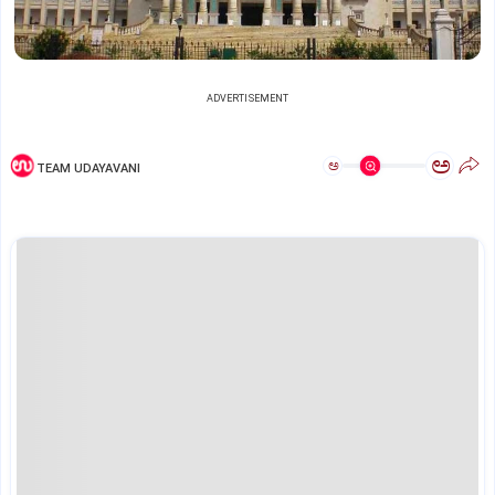
ADVERTISEMENT
ಅ
ಅ
TEAM UDAYAVANI