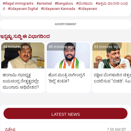
#illegal immigrants
#arrested
#Bengaluru
#ಬೆಂಗಳೂರು
#ಅಕ್ರಮ ವಲಸಿಗರ ಬಂಧ
ನ
#Udayavani Digital
#Udayavani Kannada
#Udayavani
ADVERTISEMENT
ಇನ್ನಷ್ಟು ಸುದ್ದಿ ಈ ವಿಭಾಗದಿಂದ
44 minutes ago
49 minutes ago
53 minutes ago
ಹಂಗಾಮಿ ಸಭಾಧ್ಯಕ್ಷ
ಹೊಸ ಮಂತ್ರಿ ನಾಗೇಂದ್ರಗೆ
ದಕ್ಷಿಣ ಬೆಂಗಳೂರಿನ ಚಿತ್
ಜಯಚಂದ್ರ ನೇತೃತ್ವದಲ್ಲೇ
‘ದಿಲ್ಲಿ’ ಕಂಟಕ?
ಬದಲಿಸುವ "ಬಿಡದಿ': ಸಿ
ಮುಂಗಾರು ಅಧಿವೇಶನ?
LATEST NEWS
ವಿಶೇಷ
7:55 AM IST