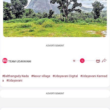
ADVERTISEMENT
ಅ
ಅ
TEAM UDAYAVANI
#Belthangady Nada
#Navur village
#Udayavani Digital
#Udayavani Kannad
a
#Udayavani
ADVERTISEMENT