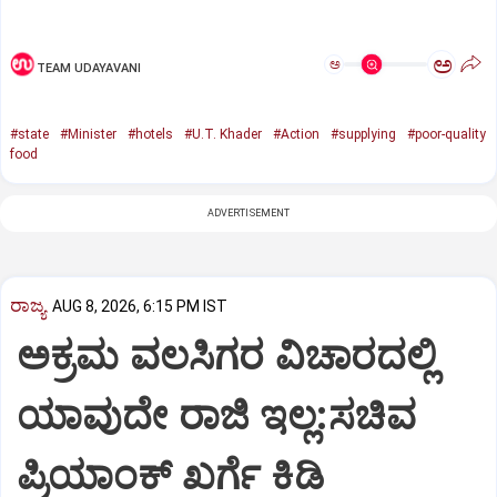
ಅ
ಅ
TEAM UDAYAVANI
#state
#Minister
#hotels
#U.T. Khader
#Action
#supplying
#poor-quality
food
ADVERTISEMENT
ರಾಜ್ಯ
AUG 8, 2026, 6:15 PM IST
ಅಕ್ರಮ ವಲಸಿಗರ ವಿಚಾರದಲ್ಲಿ
ಯಾವುದೇ ರಾಜಿ ಇಲ್ಲ:ಸಚಿವ
ಪ್ರಿಯಾಂಕ್ ಖರ್ಗೆ ಕಿಡಿ