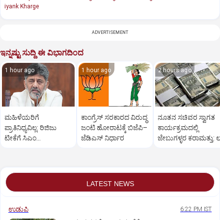
iyank Kharge
ADVERTISEMENT
ಇನ್ನಷ್ಟು ಸುದ್ದಿ ಈ ವಿಭಾಗದಿಂದ
1 hour ago
1 hour ago
2 hours ago
ಮಹಿಳೆಯರಿಗೆ
ಕಾಂಗ್ರೆಸ್‌ ಸರಕಾರದ ವಿರುದ್ಧ
ನೂತನ ಸಚಿವರ ಸ್ವಾಗತ
ಪ್ರಾತಿನಿಧ್ಯವಿಲ್ಲ: ರಿಜಿಜು
ಜಂಟಿ ಹೋರಾಟಕ್ಕೆ ಬಿಜೆಪಿ–
ಕಾರ್ಯಕ್ರಮದಲ್ಲಿ
ಟೀಕೆಗೆ ಸಿಎಂ
ಜೆಡಿಎಸ್‌ ನಿರ್ಧಾರ
ಜೇಬುಗಳ್ಳರ ಕರಾಮತ್ತು: ಲಕ
ಡಿ.ಕೆ.ಶಿವಕುಮಾರ್
ರೂ.ಕಳೆದುಕೊಂಡ ರೈತ
ತಿರುಗೇಟು
LATEST NEWS
ಉಡುಪಿ
6:22 PM IST