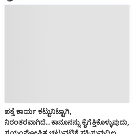
ಪತ್ತೆ ಕಾರ್ಯ ಕಟ್ಟುನಿಟ್ಟಾಗಿ,
ನಿರಂತರವಾಗಿದೆ...ಕಾನೂನನ್ನು ಕೈಗೆತ್ತಿಕೊಳ್ಳುವುದು,
ಸ್ವಯಂಘೋಷಿತ ಚಟುವಟಿಕೆ ಸಹಿಸುವುದಿಲ್ಲ...