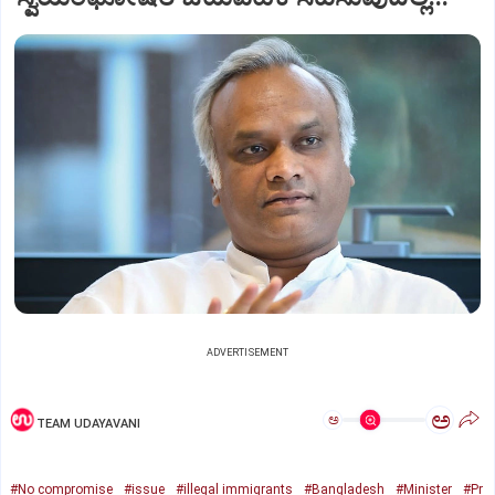
ADVERTISEMENT
ಅ
ಅ
TEAM UDAYAVANI
#No compromise
#issue
#illegal immigrants
#Bangladesh
#Minister
#Pr