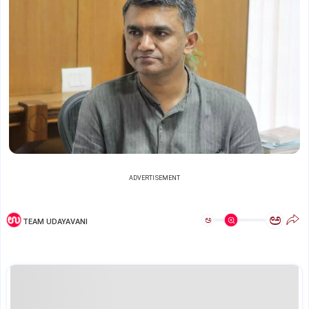
ADVERTISEMENT
ಅ
ಅ
TEAM UDAYAVANI