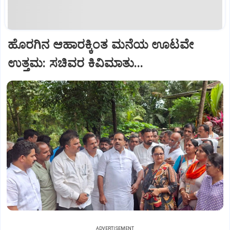
ಹೊರಗಿನ ಆಹಾರಕ್ಕಿಂತ ಮನೆಯ ಊಟವೇ
ಉತ್ತಮ: ಸಚಿವರ ಕಿವಿಮಾತು...
ADVERTISEMENT