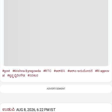
#govt
#Krishna Byregowda
#RTC
#ಆರ್‌ಟಿಸಿ
#ಆರ್‌ಐ ಅನುಮೋದನೆ
#RI approv
al
#ಕೃಷ್ಣ ಬೈರೇಗೌಡ
#ಸರಕಾರ
ADVERTISEMENT
ಉಡುಪಿ
AUG 8, 2026, 6:22 PM IST