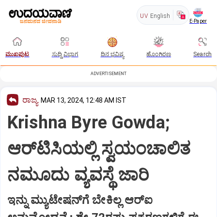
UV
English
E-Paper
ಮುಖಪುಟ
ಸುದ್ದಿ ವಿಭಾಗ
ದಿನ ಭವಿಷ್ಯ
ಹೊಂಗಿರಣ
Search
ADVERTISEMENT
ರಾಜ್ಯ
MAR 13, 2024, 12:48 AM IST
Krishna Byre Gowda;
ಆರ್‌ಟಿಸಿಯಲ್ಲಿ ಸ್ವಯಂಚಾಲಿತ
ನಮೂದು ವ್ಯವಸ್ಥೆ ಜಾರಿ
ಇನ್ನು ಮ್ಯುಟೇಷನ್‌ಗೆ ಬೇಕಿಲ್ಲ ಆರ್‌ಐ