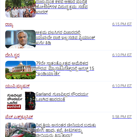
ರಾಜ್ಯಾದ್ಯಂತ ಕಳಪೆ ಆಹಾರ ಪೂರೈಕೆ
ಹೋಟೆಲ್‌ಗಳ ವಿರುದ್ಧ ಕ್ರಮ: ಸಚಿವ
ಖಾದರ್
ರಾಜ್ಯ
6:15 PM IST
ಅಕ್ರಮ ವಲಸಿಗರ ವಿಚಾರದಲ್ಲಿ
ಯಾವುದೇ ರಾಜಿ ಇಲ್ಲ:ಸಚಿವ ಪ್ರಿಯಾಂಕ್
ಖರ್ಗೆ ಕಿಡಿ
ದೇಸಿ ಸ್ವರ
6:10 PM IST
79ನೇ ಸ್ವಾತಂತ್ರ್ಯೋತ್ಸವ ಅಮೆರಿಕದ
ಗೌರವ: ಮ್ಯಾಸಚೂಸೆಟ್ಸ್‌ನಲ್ಲಿ ಆಗಸ್ಟ್‌ 15
"ಇಂಡಿಯಾ ಡೇ'
ಯುವಿ ಫ್ಯೂಷನ್
6:10 PM IST
Garland: ಗುಣವಿಲ್ಲದ ಸೌಂದರ್ಯ
ಒಣಗಿದ ಹಾರದಂತೆ
ವೆಬ್ ಎಕ್ಸ್‌ಕ್ಲೂಸಿವ್
5:58 PM IST
ನಿವೃತ್ತಿಯ ಅನಂತರ ಚೀನಿಯರ ಬದುಕು
ಹೇಗೆ: ಹಾವು, ಕಪ್ಪೆ, ಕೀಟಗಳನ್ನು
ಚೀನಿಯರು ತಿನ್ನುತ್ತಾರಾ?