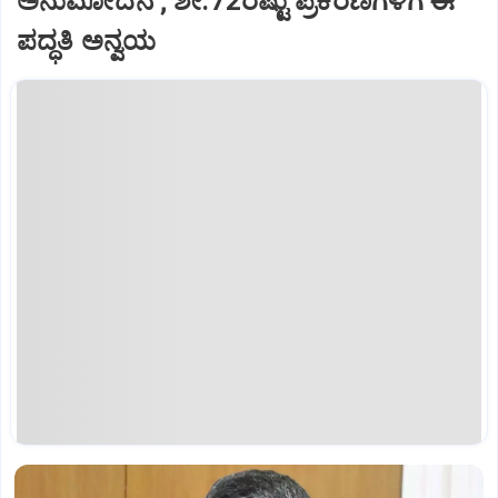
ಅನುಮೋದನೆ ; ಶೇ.72ರಷ್ಟು ಪ್ರಕರಣಗಳಿಗೆ ಈ
ಪದ್ಧತಿ ಅನ್ವಯ