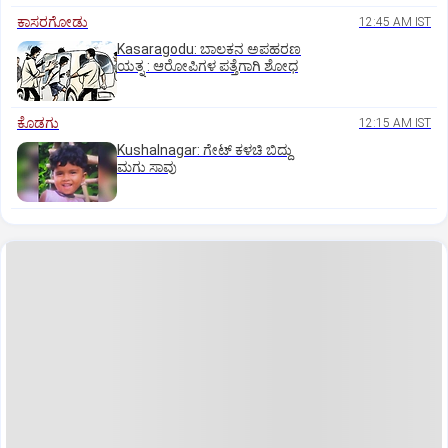
ಕಾಸರಗೋಡು
12:45 AM IST
Kasaragodu: ಬಾಲಕನ ಅಪಹರಣ
ಯತ್ನ : ಆರೋಪಿಗಳ ಪತ್ತೆಗಾಗಿ ಶೋಧ
ಕೊಡಗು
12:15 AM IST
Kushalnagar: ಗೇಟ್ ಕಳಚಿ ಬಿದ್ದು
ಮಗು ಸಾವು