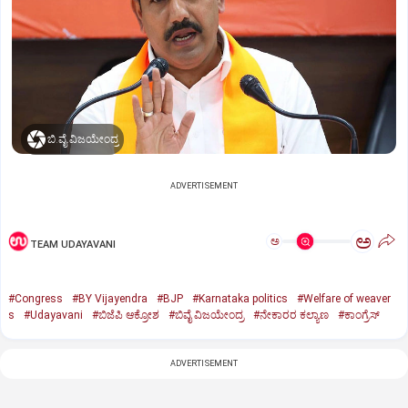
ಬಿ.ವೈ.ವಿಜಯೇಂದ್ರ
ADVERTISEMENT
ಅ
ಅ
TEAM UDAYAVANI
#Congress
#BY Vijayendra
#BJP
#Karnataka politics
#Welfare of weaver
s
#Udayavani
#ಬಿಜೆಪಿ ಆಕ್ರೋಶ
#ಬಿವೈ ವಿಜಯೇಂದ್ರ
#ನೇಕಾರರ ಕಲ್ಯಾಣ
#ಕಾಂಗ್ರೆಸ್‌
ADVERTISEMENT