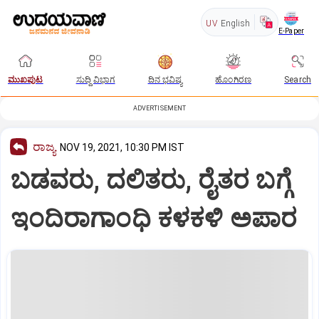
UV
English
E-Paper
ಮುಖಪುಟ
ಸುದ್ದಿ ವಿಭಾಗ
ದಿನ ಭವಿಷ್ಯ
ಹೊಂಗಿರಣ
Search
ADVERTISEMENT
ರಾಜ್ಯ
NOV 19, 2021, 10:30 PM IST
ಬಡವರು, ದಲಿತರು, ರೈತರ ಬಗ್ಗೆ
ಇಂದಿರಾಗಾಂಧಿ ಕಳಕಳಿ ಅಪಾರ