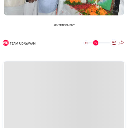
ADVERTISEMENT
ಅ
ಅ
TEAM UDAYAVANI