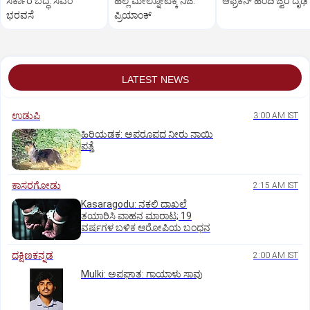
ಸರ್ಕಾರ ಬದ್ಧ: ಸಿಎಂ
ಹಲ್ಲೆ ಮೇಲ್ನೋಟಕ್ಕೆ ನಿಜ:
ಆಫ್ರಿಕನ್‌ ಹಂದಿ ಜ್ವರ ದೃಢ
ಭರವಸೆ
ಪ್ರಿಯಾಂಕ್‌
LATEST NEWS
ಉಡುಪಿ
3:00 AM IST
ಹಿರಿಯಡಕ: ಅಪರೂಪದ ನೀರು ನಾಯಿ
ಪತ್ತೆ
ಕಾಸರಗೋಡು
2:15 AM IST
Kasaragodu: ನಕಲಿ ದಾಖಲೆ
ತಯಾರಿಸಿ ವಾಹನ ಮಾರಾಟ; 19
ವರ್ಷಗಳ ಬಳಿಕ ಆರೋಪಿಯ ಬಂಧನ
ದಕ್ಷಿಣಕನ್ನಡ
2:00 AM IST
Mulki: ಅಪಘಾತ: ಗಾಯಾಳು ಸಾವು