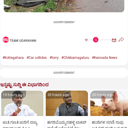
ADVERTISEMENT
ಅ
ಅ
TEAM UDAYAVANI
#Kottegahara
#Car collides
#lorry
#Chikkamagaluru
#Kannada News
ADVERTISEMENT
ಇನ್ನಷ್ಟು ಸುದ್ದಿ ಈ ವಿಭಾಗದಿಂದ
19 hours ago
20 hours ago
20 hours ago
ಜಾತಿ ಗಣತಿ ಜಾರಿಗೆ ರಾಜ್ಯ
ಹಗರಿಬೊಮ್ಮನಹಳ್ಳಿ ಲಾಕಪ್‌
ಹಂದಿಗಳ ಸರಣಿ ಸಾವು: