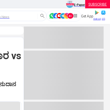
SUBSCRIBE
E-Paper
Get App
h News
Android
iOS
ಾರ vs
ಅನುದಾನ