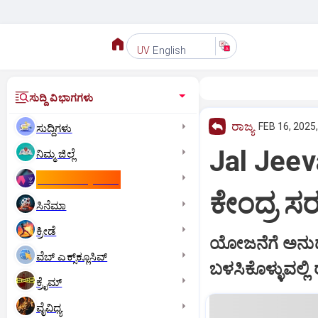
English
UV
ಸುದ್ದಿ ವಿಭಾಗಗಳು
ರಾಜ್ಯ
FEB 16, 2025
ಸುದ್ದಿಗಳು
Jal Jeev
ನಿಮ್ಮ ಜಿಲ್ಲೆ
ಕಾಮನ್‌ ವೆಲ್ತ್‌ ಗೇಮ್ಸ್‌
ಕೇಂದ್ರ 
ಸಿನೆಮಾ
ಕ್ರೀಡೆ
ಯೋಜನೆಗೆ ಅನುದಾನ
ವೆಬ್ ಎಕ್ಸ್‌ಕ್ಲೂಸಿವ್
ಬಳಸಿಕೊಳ್ಳುವಲ್ಲ
ಕ್ರೈಮ್
ವೈವಿಧ್ಯ