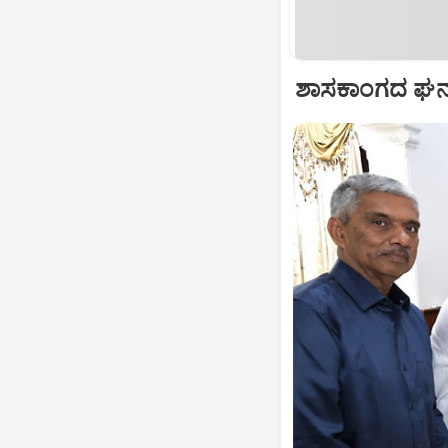
ಶಾಸಕಾಂಗದ ಘನತೆ