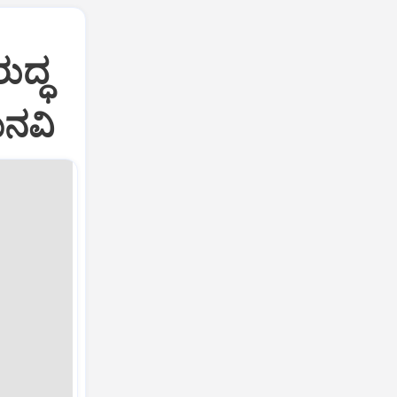
ುದ್ಧ
ಮನವಿ