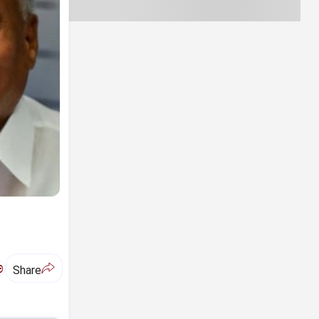
ಅ
Share