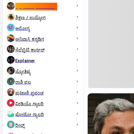
ಇಸ್ರೇಲ್- ಇರಾನ್‌ ಯುದ್ಧ
ಶಿಕ್ಷಣ / ಉದ್ಯೋಗ
ಆರೋಗ್ಯ
ಅನಿವಾಸಿ ಕನ್ನಡಿಗ
ಸೆಲೆಬ್ರಿಟಿ ಕಾರ್ನರ್‌
Explainer
ಜ್ಯೋತಿಷ್ಯ
ರಾಶಿ ಫಲ
ಪುಟಾಣಿ ಪ್ರಪಂಚ
ವೀಡಿಯೊ ಗ್ಯಾಲರಿ
ಫೋಟೋ ಗ್ಯಾಲರಿ
ರೀಲ್ಸ್