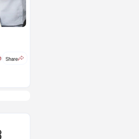
ಅ
Share
ರ