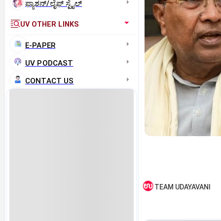
ಫ್ಯಾಶನ್/ಲೈಫ್‌ ಸ್ಟೈಲ್
UV OTHER LINKS
E-PAPER
UV PODCAST
CONTACT US
TEAM UDAYAVANI