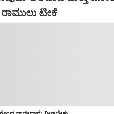
 ರಾಮುಲು ಟೀಕೆ
 ನಾಗೇಂದ್ರ ರಾಜೀನಾಮೆ ನೀಡಬೇಕು..