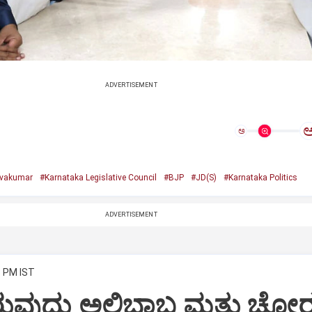
ADVERTISEMENT
ಅ
ivakumar
#Karnataka Legislative Council
#BJP
#JD(S)
#Karnataka Politics
ADVERTISEMENT
3 PM IST
ಲಿರುವುದು ಅಲಿಬಾಬ ಮತ್ತು ಚೋ