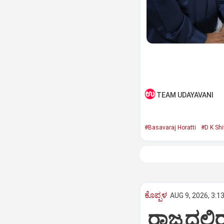
TEAM UDAYAVANI
#Basavaraj Horatti
#D K Sh
ಕೊಪ್ಪಳ
AUG 9, 2026, 3:1
ರಾಜ್ಯದಲ್