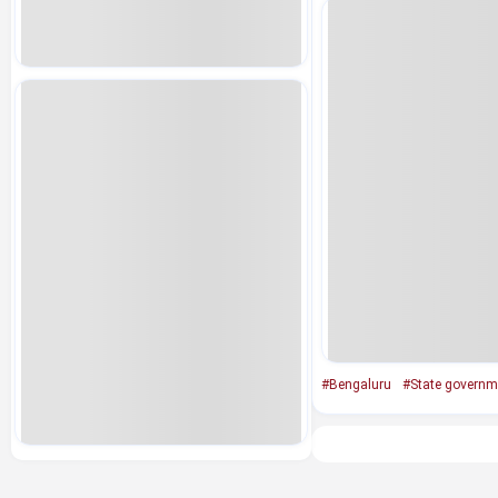
#Bengaluru
#State governm