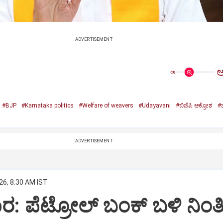
ADVERTISEMENT
ಅ
#BJP
#Karnataka politics
#Welfare of weavers
#Udayavani
#ಬಿಜೆಪಿ ಆಕ್ರೋಶ
#ಬ
ADVERTISEMENT
26, 8:30 AM IST
ಾರ: ಪೆಟ್ರೋಲ್ ಬಂಕ್ ಬಳಿ ನಿಂತಿ