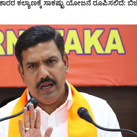
ಕಾರರ ಕಲ್ಯಾಣಕ್ಕೆ ಸಾಕಷ್ಟು ಯೋಜನೆ ರೂಪಿಸಲಿದೆ: ಬಿಜ