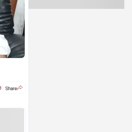
ಅ
Share