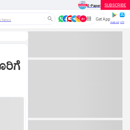
SUBSCRIBE
E-Paper
Get App
h News
Android
iOS
ರಿಗೆ