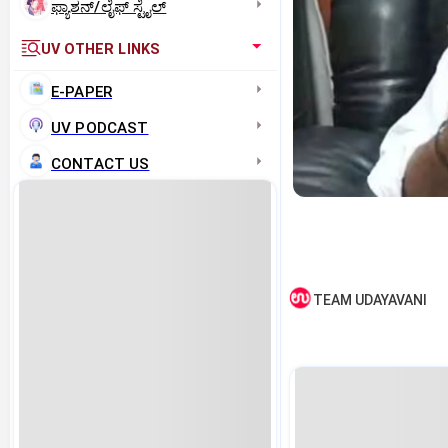
ಫ್ಯಾಶನ್/ಲೈಫ್‌ ಸ್ಟೈಲ್
UV OTHER LINKS
E-PAPER
UV PODCAST
CONTACT US
TEAM UDAYAVANI