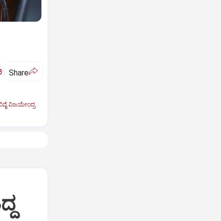
ಅ
Share
ಿವೈ ವಿಜಯೇಂದ್ರ
ದ್ದ