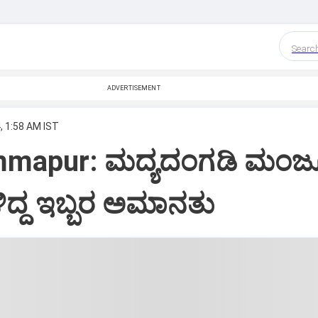
Searc
ADVERTISEMENT
, 1:58 AM IST
immapur: ಮದ್ಯದಂಗಡಿ ಮಂಜೂ
ದ್ದ ಇಬ್ಬರ ಅಮಾನತು