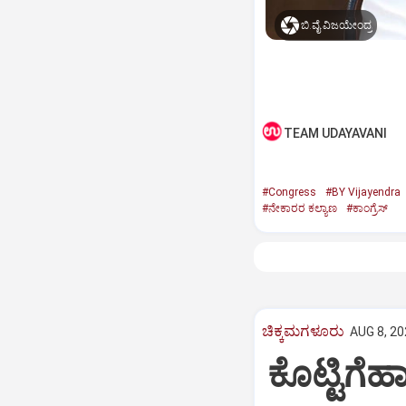
ಬಿ.ವೈ.ವಿಜಯೇಂದ್ರ
TEAM UDAYAVANI
#Congress
#BY Vijayendra
#ನೇಕಾರರ ಕಲ್ಯಾಣ
#ಕಾಂಗ್ರೆಸ್‌
ಚಿಕ್ಕಮಗಳೂರು
AUG 8, 20
ಕೊಟ್ಟಿಗೆಹ