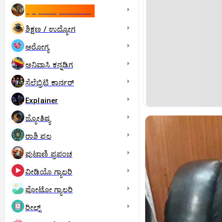
ಇಸ್ರೇಲ್- ಇರಾನ್‌ ಯುದ್ಧ
ಶಿಕ್ಷಣ / ಉದ್ಯೋಗ
ಆರೋಗ್ಯ
ಅನಿವಾಸಿ ಕನ್ನಡಿಗ
ಸೆಲೆಬ್ರಿಟಿ ಕಾರ್ನರ್‌
Explainer
ಜ್ಯೋತಿಷ್ಯ
ರಾಶಿ ಫಲ
ಪುಟಾಣಿ ಪ್ರಪಂಚ
ವೀಡಿಯೊ ಗ್ಯಾಲರಿ
ಫೋಟೋ ಗ್ಯಾಲರಿ
ರೀಲ್ಸ್