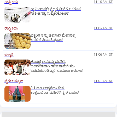
ರಾಷ್ಟ್ರೀಯ
11:10 AM IST
ಗ್ರಾಮೀಣದಲ್ಲಿ ವೈದ್ಯರ ಸೇವೆಗೆ ಏಕರೂಪ
ನೀತಿ ಅಗತ್ಯ: ಸುಪ್ರೀಂಕೋರ್ಟ್‌
ರಾಷ್ಟ್ರೀಯ
11:08 AM IST
ಭಕ್ತರಿಗೆ ಇನ್ನು ಚಲಿಸುವ ಮೇಜಿನಲ್ಲಿ
ಬರಲಿದೆ ತಿರುಪತಿ ಪ್ರಸಾದ!
ಬಳ್ಳಾರಿ
11:06 AM IST
ಹೊರಟ್ಟಿ ಅವರನ್ನು ಬೆದರಿಸಿ,
ಬಲವಂತವಾಗಿ ರಾಜೀನಾಮೆಗೆ ಸಹಿ
ಪಡೆದುಕೊಂಡಿದ್ದಾರೆ: ರಾಮುಲು ಆರೋಪ
ವೈರಲ್ ನ್ಯೂಸ್
11:01 AM IST
8.1 ಅಡಿ ಉದ್ದನೆಯ ಕೇಶ:
ಉತ್ತರಾಖಂಡ ಮಹಿಳೆ ಗಿನ್ನೆಸ್‌ ದಾಖಲೆ