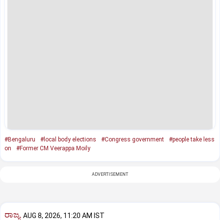
#Bengaluru
#local body elections
#Congress government
#people take less
on
#Former CM Veerappa Moily
ADVERTISEMENT
ರಾಜ್ಯ
AUG 8, 2026, 11:20 AM IST