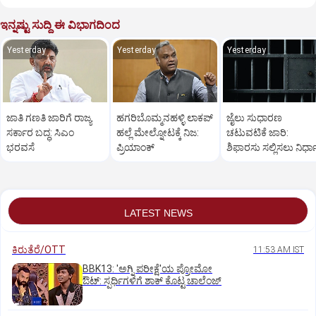
ಇನ್ನಷ್ಟು ಸುದ್ದಿ ಈ ವಿಭಾಗದಿಂದ
Yesterday
Yesterday
Yesterday
ಜಾತಿ ಗಣತಿ ಜಾರಿಗೆ ರಾಜ್ಯ
ಹಗರಿಬೊಮ್ಮನಹಳ್ಳಿ ಲಾಕಪ್‌
ಜೈಲು ಸುಧಾರಣ
ಸರ್ಕಾರ ಬದ್ಧ: ಸಿಎಂ
ಹಲ್ಲೆ ಮೇಲ್ನೋಟಕ್ಕೆ ನಿಜ:
ಚಟುವಟಿಕೆ ಜಾರಿ:
ಭರವಸೆ
ಪ್ರಿಯಾಂಕ್‌
ಶಿಫಾರಸು ಸಲ್ಲಿಸಲು ನಿರ್ಧ
LATEST NEWS
ಕಿರುತೆರೆ/OTT
11:53 AM IST
BBK13: 'ಅಗ್ನಿ ಪರೀಕ್ಷೆ'ಯ ಪ್ರೋಮೋ
ಔಟ್: ಸ್ಪರ್ಧಿಗಳಿಗೆ ಶಾಕ್ ಕೊಟ್ಟ ಚಾಲೆಂಜ್