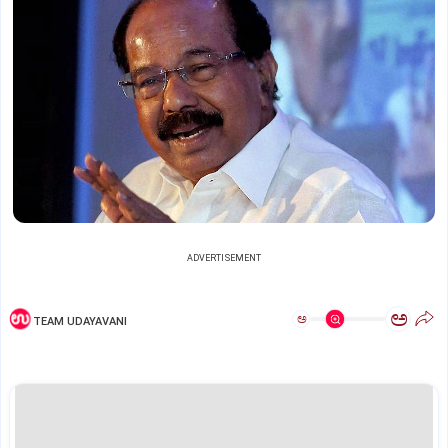
ADVERTISEMENT
ಅ
ಅ
TEAM UDAYAVANI