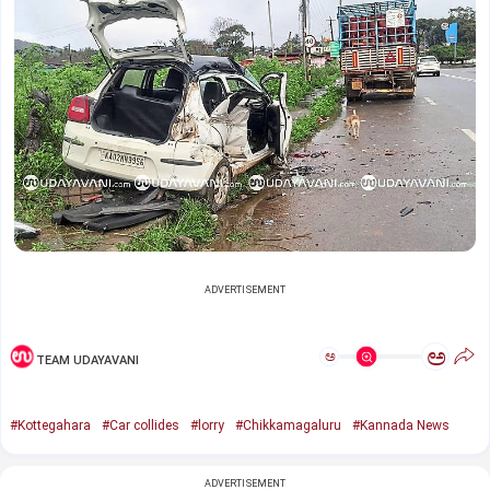
ADVERTISEMENT
ಅ
ಅ
TEAM UDAYAVANI
#Kottegahara
#Car collides
#lorry
#Chikkamagaluru
#Kannada News
ADVERTISEMENT