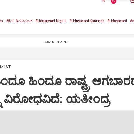
ಅ
on
#ಡಿ.ಕೆ. ಶಿವಕುಮಾರ್‌
#Udayavani Digital
#Udayavani Kannada
#Udayavani
#ರ
ADVERTISEMENT
AM IST
ಂದೂ ಹಿಂದೂ ರಾಷ್ಟ್ರ ಆಗಬಾರ
ನ್ನ ವಿರೋಧವಿದೆ: ಯತೀಂದ್ರ