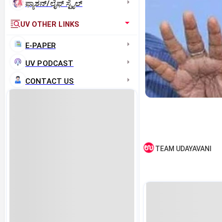
ಫ್ಯಾಶನ್/ಲೈಫ್‌ ಸ್ಟೈಲ್
UV OTHER LINKS
E-PAPER
UV PODCAST
CONTACT US
TEAM UDAYAVANI