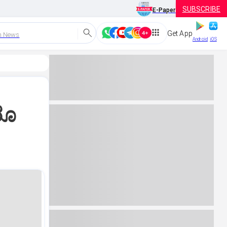
SUBSCRIBE
E-Paper
Get App
h News
Android
iOS
ರೂ