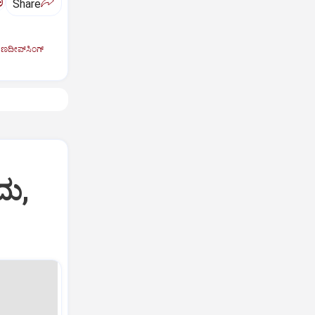
ಅ
Share
ಣದೀಪ್‌ಸಿಂಗ್‌
ದು,