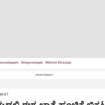
Kannadapapers
#udayavanipaper
#Minister Bhosaraju
ADVERTISEMENT
AM IST