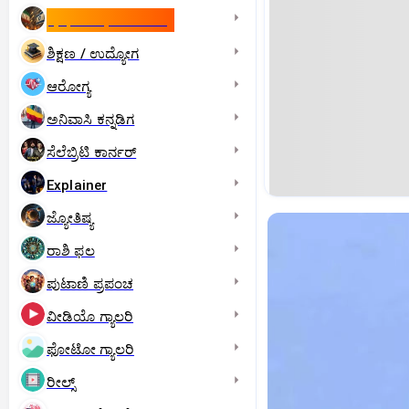
ಇಸ್ರೇಲ್- ಇರಾನ್‌ ಯುದ್ಧ
ಶಿಕ್ಷಣ / ಉದ್ಯೋಗ
ಆರೋಗ್ಯ
ಅನಿವಾಸಿ ಕನ್ನಡಿಗ
ಸೆಲೆಬ್ರಿಟಿ ಕಾರ್ನರ್‌
Explainer
ಜ್ಯೋತಿಷ್ಯ
ರಾಶಿ ಫಲ
ಪುಟಾಣಿ ಪ್ರಪಂಚ
ವೀಡಿಯೊ ಗ್ಯಾಲರಿ
ಫೋಟೋ ಗ್ಯಾಲರಿ
ರೀಲ್ಸ್