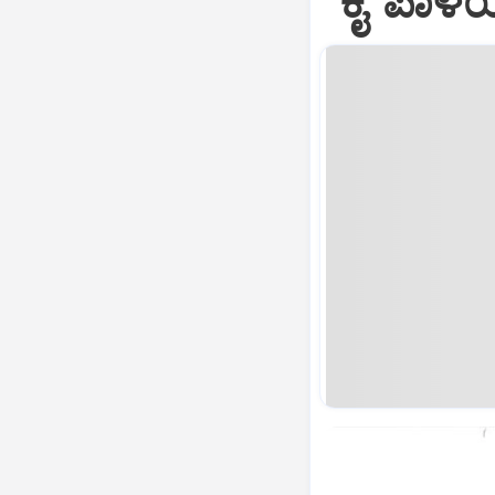
"ಕೈ' ಪಾಳೆ