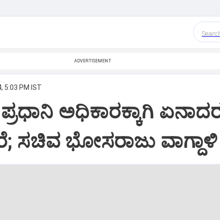
Searc
ADVERTISEMENT
, 5:03 PM IST
: ಪ್ರಧಾನಿ ಅಧಿಕಾರಕ್ಕಾಗಿ ಏನಾದ
ರೆ; ಸಚಿವ ಭೋಸರಾಜು ವಾಗ್ದಾಳಿ