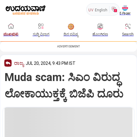
UV
English
E-Paper
ಮುಖಪುಟ
ಸುದ್ದಿ ವಿಭಾಗ
ದಿನ ಭವಿಷ್ಯ
ಹೊಂಗಿರಣ
Search
ADVERTISEMENT
ರಾಜ್ಯ
JUL 20, 2024, 9:43 PM IST
Muda scam: ಸಿಎಂ ವಿರುದ್ಧ
ಲೋಕಾಯುಕ್ತಕ್ಕೆ ಬಿಜೆಪಿ ದೂರು