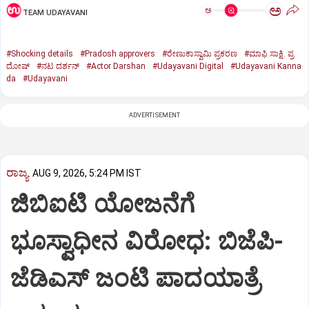
ಅ
ಅ
TEAM UDAYAVANI
#Shocking details
#Pradosh approvers
#ರೇಣುಕಾಸ್ವಾಮಿ ಪ್ರಕರಣ
#ಮಾಫಿ ಸಾಕ್ಷಿ. ಪ್ರ
ದೋಷ್‌
#ನಟ ದರ್ಶನ್‌
#Actor Darshan
#Udayavani Digital
#Udayavani Kanna
da
#Udayavani
ADVERTISEMENT
ರಾಜ್ಯ
AUG 9, 2026, 5:24 PM IST
ಜಿಬಿಐಟಿ ಯೋಜನೆಗೆ
ಭೂಸ್ವಾಧೀನ ವಿರೋಧ: ಬಿಜೆಪಿ-
ಜೆಡಿಎಸ್‌ ಜಂಟಿ ಪಾದಯಾತ್ರೆ