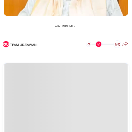
ADVERTISEMENT
ಅ
ಅ
TEAM UDAYAVANI