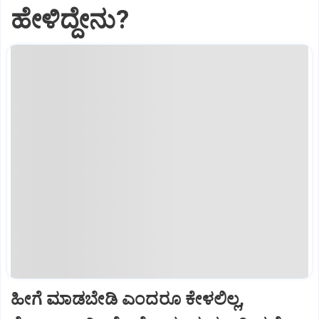
ಹೇಳಿದ್ದೇನು?
ಹೀಗೆ ಮಾಡಬೇಡಿ ಎಂದರೂ ಕೇಳಲಿಲ್ಲ,