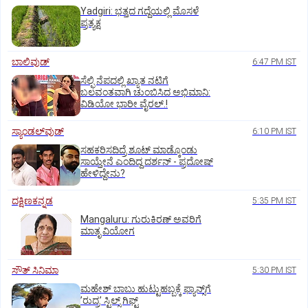
Yadgiri: ಭತ್ತದ ಗದ್ದೆಯಲ್ಲಿ ಮೊಸಳೆ
ಪ್ರತ್ಯಕ್ಷ
ಬಾಲಿವುಡ್‌
6:47 PM IST
ಸೆಲ್ಫಿ ನೆಪದಲ್ಲಿ ಖ್ಯಾತ ನಟಿಗೆ
ಬಲವಂತವಾಗಿ ಚುಂಬಿಸಿದ ಅಭಿಮಾನಿ:
ವಿಡಿಯೋ ಭಾರೀ ವೈರಲ್.!
ಸ್ಯಾಂಡಲ್‌ವುಡ್‌
6:10 PM IST
ಸಹಕರಿಸದಿದ್ರೆ ಶೂಟ್‌ ಮಾಡ್ಕೊಂಡು
ಸಾಯ್ತೇನೆ ಎಂದಿದ್ದ ದರ್ಶನ್‌ - ಪ್ರದೋಷ್‌
ಹೇಳಿದ್ದೇನು?
ದಕ್ಷಿಣಕನ್ನಡ
5:35 PM IST
Mangaluru: ಗುರುಕಿರಣ್ ಅವರಿಗೆ
ಮಾತೃ ವಿಯೋಗ
ಸೌತ್‌ ಸಿನಿಮಾ
5:30 PM IST
ಮಹೇಶ್‌ ಬಾಬು ಹುಟ್ಟುಹಬ್ಬಕ್ಕೆ ಫ್ಯಾನ್ಸ್‌ಗೆ
ʼರುದ್ರʼ ಸ್ಟಿಲ್ಸ್‌ ಗಿಫ್ಟ್