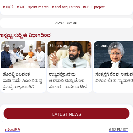
#JD(S)
#BJP
#joint march
#land acquisition
#GBIT project
ADVERTISEMENT
ಇನ್ನಷ್ಟು ಸುದ್ದಿ ಈ ವಿಭಾಗದಿಂದ
2 hours ago
3 hours ago
4 hours ago
ಹೊರಟ್ಟಿ ಬಲವಂತ
ರಾಜ್ಯದಲ್ಲಿರುವುದು
ಸಂತ್ರಸ್ತೆಗೆ ನೆರವು ನೀಡುವಲ
ರಾಜೀನಾಮೆ: ಸಿಎಂ ವಿರುದ್ಧ
ಅಲಿಬಾಬ ಮತ್ತು ಚೋರ
ವಿಳಂಬ ಬೇಡ: ನ್ಯಾ.ನಾಗರತ
ಕ್ರಮಕ್ಕೆ ರಾಜ್ಯಪಾಲರಿಗೆ
ಸರಕಾರ..: ರಾಮುಲು ಟೀಕೆ
ಬಿಜೆಪಿ, ಜೆಡಿಎಸ್ ಮನವಿ
LATEST NEWS
ಯಾದಗಿರಿ
6:53 PM IST