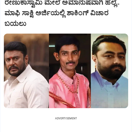
ರೇಣುಕಾಸ್ವಾಮಿ ಮೇಲೆ ಅಮಾನುಷವಾಗಿ ಹಲ್ಲೆ..
ಮಾಫಿ ಸಾಕ್ಷಿ ಅರ್ಜಿಯಲ್ಲಿ ಶಾಕಿಂಗ್‌ ವಿಚಾರ
ಬಯಲು
ADVERTISEMENT