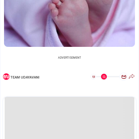
ADVERTISEMENT
ಅ
ಅ
TEAM UDAYAVANI