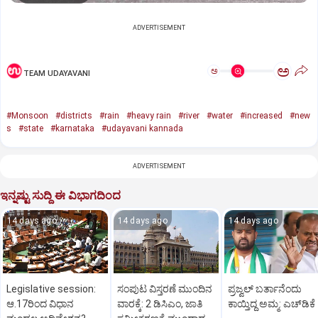
ADVERTISEMENT
ಅ
ಅ
TEAM UDAYAVANI
#Monsoon
#districts
#rain
#heavy rain
#river
#water
#increased
#new
s
#state
#karnataka
#udayavani kannada
ADVERTISEMENT
ಇನ್ನಷ್ಟು ಸುದ್ದಿ ಈ ವಿಭಾಗದಿಂದ
14 days ago
14 days ago
14 days ago
Legislative session:
ಸಂಪುಟ ವಿಸ್ತರಣೆ ಮುಂದಿನ
ಪ್ರಜ್ವಲ್‌ ಬರ್ತಾನೆಂದು
ಆ.17ರಿಂದ ವಿಧಾನ
ವಾರಕ್ಕೆ: 2 ಡಿಸಿಎಂ, ಜಾತಿ
ಕಾಯ್ತಿದ್ದ ಅಮ್ಮ: ಎಚ್‌ಡಿಕೆ