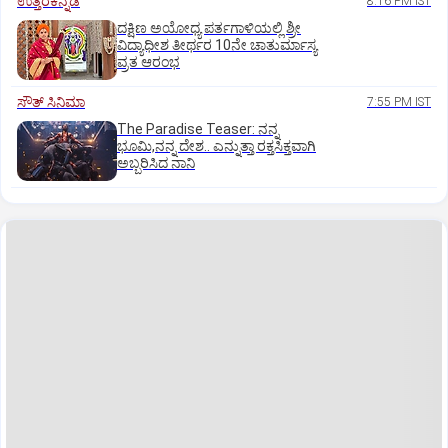
ಉತ್ತರಕನ್ನಡ
8:16 PM IST
ದಕ್ಷಿಣ ಅಯೋಧ್ಯ ಪರ್ತಗಾಳಿಯಲ್ಲಿ ಶ್ರೀ
ವಿದ್ಯಾಧೀಶ ತೀರ್ಥರ 10ನೇ ಚಾತುರ್ಮಾಸ್ಯ
ವ್ರತ ಆರಂಭ
ಸೌತ್‌ ಸಿನಿಮಾ
7:55 PM IST
The Paradise Teaser: ನನ್ನ
ಭೂಮಿ,ನನ್ನ ದೇಶ.. ಎನ್ನುತ್ತಾ ರಕ್ತಸಿಕ್ತವಾಗಿ
ಅಬ್ಬರಿಸಿದ ನಾನಿ