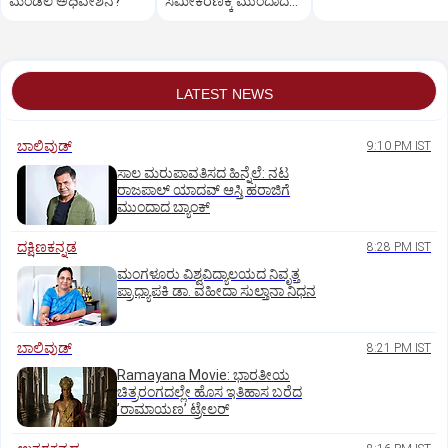
ಮಂಡಲ ಅಧಿವೇಶನ?
ಸಮೀಕರಣಕ್ಕೆ ಮುಂದಾದ
ಸಿಎಂ
LATEST NEWS
ಬಾಲಿವುಡ್‌
9:10 PM IST
ಸಾಲ ಮರುಪಾವತಿಸದ ಹಿನ್ನೆಲೆ: ನಟ
ರಾಜಪಾಲ್ ಯಾದವ್‌ ಆಸ್ತಿ ಹರಾಜಿಗೆ
ಮುಂದಾದ ಬ್ಯಾಂಕ್
ದಕ್ಷಿಣಕನ್ನಡ
8:28 PM IST
ಮಂಗಳೂರು ವಿಶ್ವವಿದ್ಯಾಲಯದ ನಿವೃತ್ತ
ಪ್ರಾಧ್ಯಾಪಕಿ ಡಾ. ವಹೀದಾ ಸುಲ್ತಾನಾ ನಿಧನ
ಬಾಲಿವುಡ್‌
8:21 PM IST
Ramayana Movie: ಭಾರತೀಯ
ಚಿತ್ರರಂಗದಲ್ಲೇ ಹೊಸ ಇತಿಹಾಸ ಬರೆದ
ʼರಾಮಾಯಣʼ ಟ್ರೇಲರ್