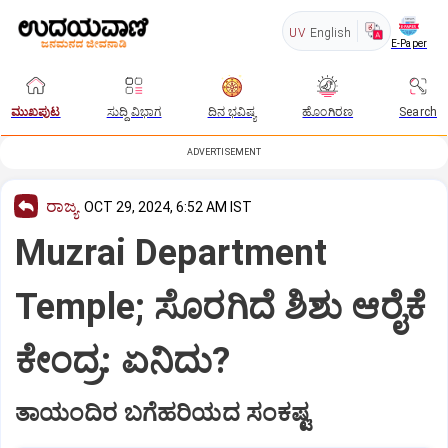
UV
English
E-Paper
ಮುಖಪುಟ
ಸುದ್ದಿ ವಿಭಾಗ
ದಿನ ಭವಿಷ್ಯ
ಹೊಂಗಿರಣ
Search
ADVERTISEMENT
ರಾಜ್ಯ
OCT 29, 2024, 6:52 AM IST
Muzrai Department
Temple; ಸೊರಗಿದೆ ಶಿಶು ಆರೈಕೆ
ಕೇಂದ್ರ: ಏನಿದು?
ತಾಯಂದಿರ ಬಗೆಹರಿಯದ ಸಂಕಷ್ಟ