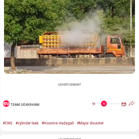
ADVERTISEMENT
ಅ
ಅ
TEAM UDAYAVANI
#CNG
#cylinder leak
#Hoovina Hadagali
#Major disaster