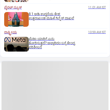
ವೈರಲ್ ನ್ಯೂಸ್
11:01 AM IST
8.1 ಅಡಿ ಉದ್ದನೆಯ ಕೇಶ:
ಉತ್ತರಾಖಂಡ ಮಹಿಳೆ ಗಿನ್ನೆಸ್‌ ದಾಖಲೆ
ರಾಷ್ಟ್ರೀಯ
10:59 AM IST
ಮೆಟಾ ಯಾರಿಗೆ ಏನು
ತೋರಿಸುತ್ತದೆ?:ಅಲ್ಗಾರಿದಂ ಬಗ್ಗೆ ಕೇಂದ್ರ
ಪರಿಶೀಲನೆ