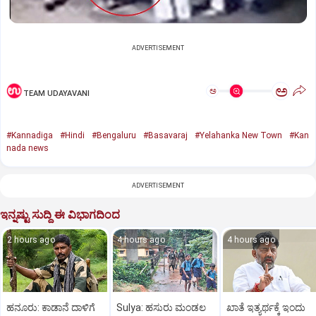
ADVERTISEMENT
ಅ
ಅ
TEAM UDAYAVANI
#Kannadiga
#Hindi
#Bengaluru
#Basavaraj
#Yelahanka New Town
#Kan
nada news
ADVERTISEMENT
ಇನ್ನಷ್ಟು ಸುದ್ದಿ ಈ ವಿಭಾಗದಿಂದ
2 hours ago
4 hours ago
4 hours ago
ಹನೂರು: ಕಾಡಾನೆ ದಾಳಿಗೆ
Sulya: ಹಸುರು ಮಂಡಲ
ಖಾತೆ ಇತ್ಯರ್ಥಕ್ಕೆ ಇಂದು