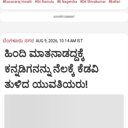
#Basavaraj Horatti
#Sri Ramulu
#B Nagendra
#DK Shivakumar
#Bellari
ADVERTISEMENT
ಬೆಂಗಳೂರು ನಗರ
AUG 9, 2026, 10:14 AM IST
ಹಿಂದಿ ಮಾತನಾಡದ್ದಕ್ಕೆ
ಕನ್ನಡಿಗನನ್ನು ನೆಲಕ್ಕೆ ಕೆಡವಿ
ತುಳಿದ ಯುವತಿಯರು!