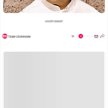
ADVERTISEMENT
ಅ
ಅ
TEAM UDAYAVANI