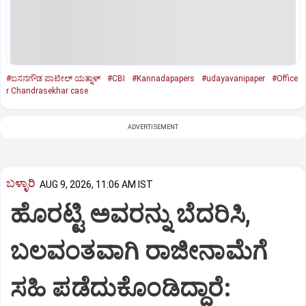
#ಬಸನಗೌಡ ಪಾಟೀಲ್ ಯತ್ನಾಳ್
#CBI
#Kannadapapers
#udayavanipaper
#Office
r Chandrasekhar case
ADVERTISEMENT
ಬಳ್ಳಾರಿ
AUG 9, 2026, 11:06 AM IST
ಹೊರಟ್ಟಿ ಅವರನ್ನು ಬೆದರಿಸಿ,
ಬಲವಂತವಾಗಿ ರಾಜೀನಾಮೆಗೆ
ಸಹಿ ಪಡೆದುಕೊಂಡಿದ್ದಾರೆ: