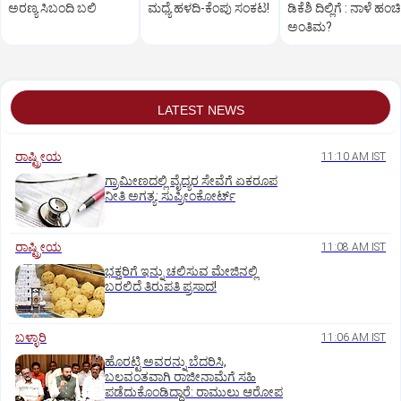
ಅರಣ್ಯ ಸಿಬಂದಿ ಬಲಿ
ಮಧ್ಯೆ ಹಳದಿ-ಕೆಂಪು ಸಂಕಟ!
ಡಿಕೆಶಿ ದಿಲ್ಲಿಗೆ : ನಾಳೆ ಹಂಚಿ
ಅಂತಿಮ?
LATEST NEWS
ರಾಷ್ಟ್ರೀಯ
11:10 AM IST
ಗ್ರಾಮೀಣದಲ್ಲಿ ವೈದ್ಯರ ಸೇವೆಗೆ ಏಕರೂಪ
ನೀತಿ ಅಗತ್ಯ: ಸುಪ್ರೀಂಕೋರ್ಟ್‌
ರಾಷ್ಟ್ರೀಯ
11:08 AM IST
ಭಕ್ತರಿಗೆ ಇನ್ನು ಚಲಿಸುವ ಮೇಜಿನಲ್ಲಿ
ಬರಲಿದೆ ತಿರುಪತಿ ಪ್ರಸಾದ!
ಬಳ್ಳಾರಿ
11:06 AM IST
ಹೊರಟ್ಟಿ ಅವರನ್ನು ಬೆದರಿಸಿ,
ಬಲವಂತವಾಗಿ ರಾಜೀನಾಮೆಗೆ ಸಹಿ
ಪಡೆದುಕೊಂಡಿದ್ದಾರೆ: ರಾಮುಲು ಆರೋಪ