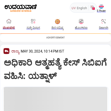
UV
English
E-Paper
ಮುಖಪುಟ
ಸುದ್ದಿ ವಿಭಾಗ
ದಿನ ಭವಿಷ್ಯ
ಹೊಂಗಿರಣ
Search
ADVERTISEMENT
ರಾಜ್ಯ
MAY 30, 2024, 10:14 PM IST
ಅಧಿಕಾರಿ ಆತ್ಮಹತ್ಯೆ ಕೇಸ್‌ ಸಿಬಿಐಗೆ
ವಹಿಸಿ: ಯತ್ನಾಳ್‌