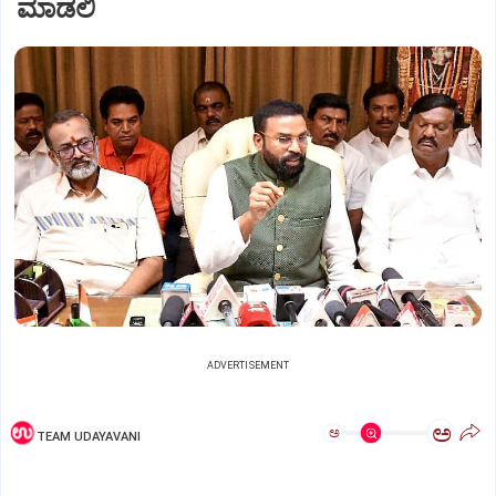
ಮಾಡಲಿ
ADVERTISEMENT
ಅ
ಅ
TEAM UDAYAVANI