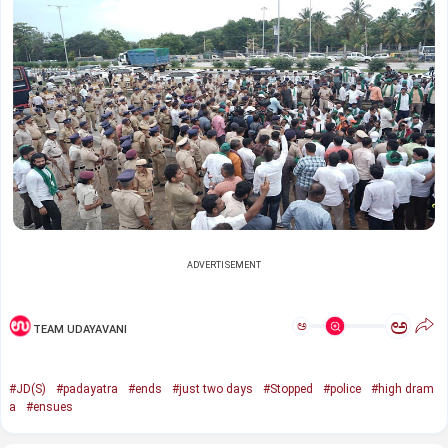
ADVERTISEMENT
ಅ
ಅ
TEAM UDAYAVANI
#JD(S)
#padayatra
#ends
#just two days
#Stopped
#police
#high dram
a
#ensues