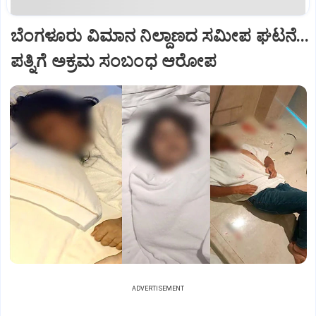
ಬೆಂಗಳೂರು ವಿಮಾನ ನಿಲ್ದಾಣದ ಸಮೀಪ ಘಟನೆ...
ಪತ್ನಿಗೆ ಅಕ್ರಮ ಸಂಬಂಧ ಆರೋಪ
ADVERTISEMENT