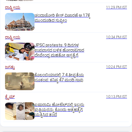
ರಾಷ್ಟ್ರೀಯ
11:29 PM IST
ಚಂದಾಚೋರಿ ಕೇಸ್‌ ವಿಚಾರಣೆ ಆ.17ಕ್ಕೆ
ಮುಂದೂಡಿದ ಸುಪ್ರೀಂ
ರಾಷ್ಟ್ರೀಯ
10:34 PM IST
JPSC protests: 9 ದಿನಗಳ
ಉಪವಾಸದ ಬಳಿಕ ಹೋರಾಟಗಾರ
ದೇವೇಂದ್ರ ಮಹತೋ ಆಸ್ಪತ್ರೆಗೆ
ಜಗತ್ತು
10:24 PM IST
ಕೊಲಂಬಿಯಾದಲ್ಲಿ 7.4 ತೀವ್ರತೆಯ
ಭೂಕಂಪ: ಕನಿಷ್ಠ 47 ಮಂದಿ ಸಾವು
ಕ್ರೈಮ್
10:13 PM IST
ಐಷಾರಾಮಿ ಹೋಟೆಲ್‌ನಲ್ಲಿ ಇಬ್ಬರು
ಪುತ್ರಿಯರನ್ನು ಕೊಂದು ಆತ್ಮಹತ್ಯೆಗೆ
ಯತ್ನಿಸಿದ ತಂದೆ