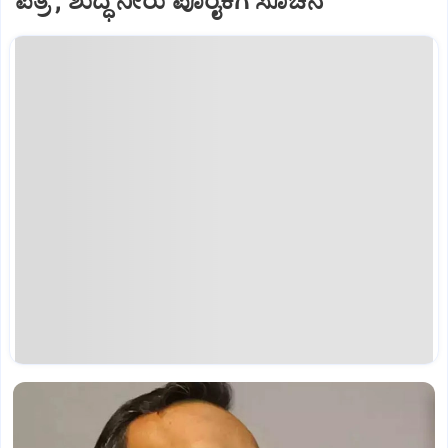
ಪತ್ರ ; ಶುದ್ಧ ನೀರು ಪೂರೈಕೆಗೆ ಸೂಚನೆ