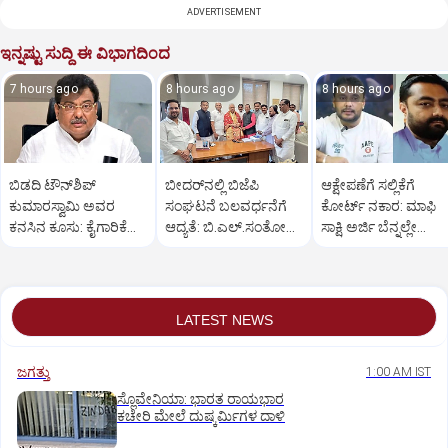
ADVERTISEMENT
ಇನ್ನಷ್ಟು ಸುದ್ದಿ ಈ ವಿಭಾಗದಿಂದ
7 hours ago
8 hours ago
8 hours ago
ಬಿಡದಿ ಟೌನ್‌ಶಿಪ್
ಬೀದರ್‌ನಲ್ಲಿ ಬಿಜೆಪಿ
ಆಕ್ಷೇಪಣೆಗೆ ಸಲ್ಲಿಕೆಗೆ
ಕುಮಾರಸ್ವಾಮಿ ಅವರ
ಸಂಘಟನೆ ಬಲವರ್ಧನೆಗೆ
ಕೋರ್ಟ್‌ ನಕಾರ: ಮಾಫಿ
ಕನಸಿನ ಕೂಸು: ಕೈಗಾರಿಕೆ
ಆದ್ಯತೆ: ಬಿ.ಎಲ್.ಸಂತೋಷ್
ಸಾಕ್ಷಿ ಅರ್ಜಿ ಬೆನ್ನಲ್ಲೇ
ಸಚಿವ ಎಂ.ಬಿ.ಪಾಟೀಲ್
ಮಾರ್ಗದರ್ಶನ
ʼದಾಸʼನಿಗೆ ಸಂಕಷ್ಟ
LATEST NEWS
ಜಗತ್ತು
1:00 AM IST
ಸ್ಲೊವೇನಿಯಾ: ಭಾರತ ರಾಯಭಾರ
ಕಚೇರಿ ಮೇಲೆ ದುಷ್ಕರ್ಮಿಗಳ ದಾಳಿ