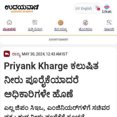
UV
English
E-Paper
ಮುಖಪುಟ
ಸುದ್ದಿ ವಿಭಾಗ
ದಿನ ಭವಿಷ್ಯ
ಹೊಂಗಿರಣ
Search
ADVERTISEMENT
ರಾಜ್ಯ
MAY 30, 2024, 12:43 AM IST
Priyank Kharge ಕಲುಷಿತ
ನೀರು ಪೂರೈಕೆಯಾದರೆ
ಅಧಿಕಾರಿಗಳೇ ಹೊಣೆ
ಎಲ್ಲ ಜಿಪಂ ಸಿಇಒ, ಎಂಜಿನಿಯರ್‌ಗಳಿಗೆ ಸಚಿವರ