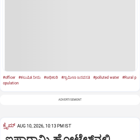
#officer
#ಕಲುಷಿತ ನೀರು
#ಅಧಿಕಾರಿ
#ಗ್ರಾಮೀಣ ಜನವಸತಿ
#polluted water
#Rural p
opulation
ADVERTISEMENT
ಕ್ರೈಮ್
AUG 10, 2026, 10:13 PM IST
ಐಷಾರಾಮಿ ಹೋಟೆಲ್‌ನಲ್ಲಿ