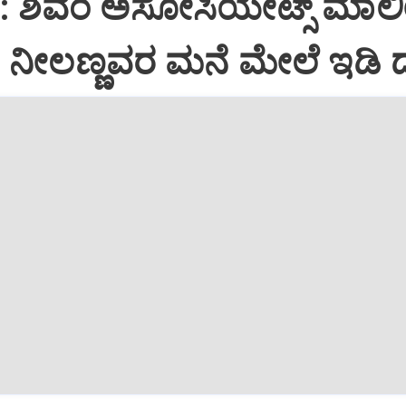
i: ಶಿವಂ ಅಸೋಸಿಯೇಟ್ಸ್ ಮಾಲ
ನೀಲಣ್ಣವರ ಮನೆ ಮೇಲೆ ಇಡಿ‌ 