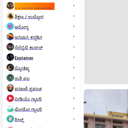
ಇಸ್ರೇಲ್- ಇರಾನ್‌ ಯುದ್ಧ
ಶಿಕ್ಷಣ / ಉದ್ಯೋಗ
ಆರೋಗ್ಯ
ಅನಿವಾಸಿ ಕನ್ನಡಿಗ
ಸೆಲೆಬ್ರಿಟಿ ಕಾರ್ನರ್‌
Explainer
ಜ್ಯೋತಿಷ್ಯ
ರಾಶಿ ಫಲ
ಪುಟಾಣಿ ಪ್ರಪಂಚ
ವೀಡಿಯೊ ಗ್ಯಾಲರಿ
ಫೋಟೋ ಗ್ಯಾಲರಿ
ರೀಲ್ಸ್