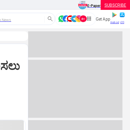
SUBSCRIBE
E-Paper
Get App
h News
Android
iOS
ಿಸಲು