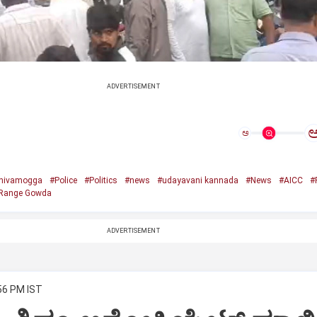
ADVERTISEMENT
ಅ
hivamogga
#Police
#Politics
#news
#udayavani kannada
#News
#AICC
#
Range Gowda
ADVERTISEMENT
:56 PM IST