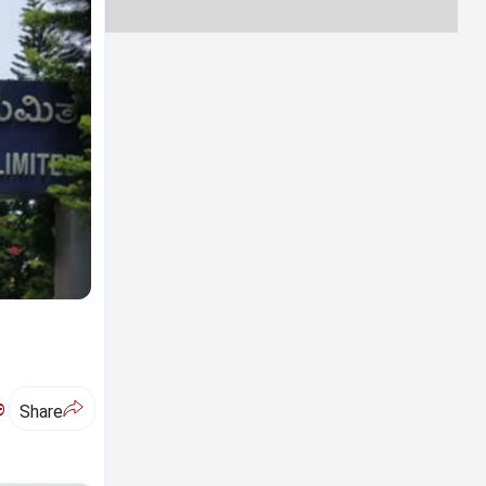
ಅ
Share