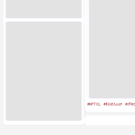
#KPTCL
#ಕೆಪಿಟಿಸಿಎಲ್‌
#ನೌಕರ