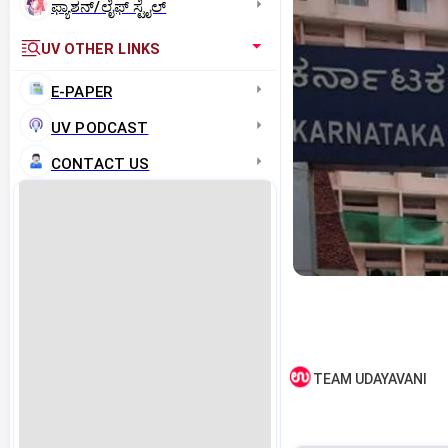
ಫ್ಯಾಶನ್/ಲೈಫ್‌ ಸ್ಟೈಲ್
UV OTHER LINKS
E-PAPER
UV PODCAST
CONTACT US
TEAM UDAYAVANI