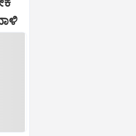
ೀಕ
ದಾಳಿ