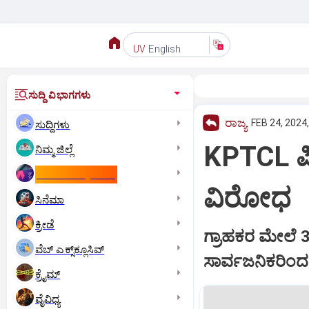
English
UV
ಸುದ್ದಿ ವಿಭಾಗಗಳು
ರಾಜ್ಯ
FEB 24, 2024
ಸುದ್ದಿಗಳು
KPTCL ಪಿ
ನಿಮ್ಮ ಜಿಲ್ಲೆ
ಕಾಮನ್‌ ವೆಲ್ತ್‌ ಗೇಮ್ಸ್‌
ವಿರೋಧ
ಸಿನೆಮಾ
ಕ್ರೀಡೆ
ಗ್ರಾಹಕರ ಮೇಲೆ 
ವೆಬ್ ಎಕ್ಸ್‌ಕ್ಲೂಸಿವ್
ಸಾರ್ವಜನಿಕರಿಂ
ಕ್ರೈಮ್
ವೈವಿಧ್ಯ