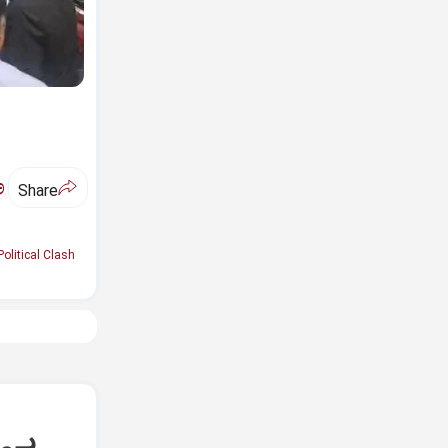
ಅ
Share
Political Clash