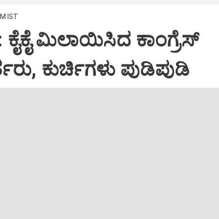
PM IST
: ಕೈಕೈ ಮಿಲಾಯಿಸಿದ ಕಾಂಗ್ರೆಸ್
ತರು, ಕುರ್ಚಿಗಳು ಪುಡಿಪುಡಿ