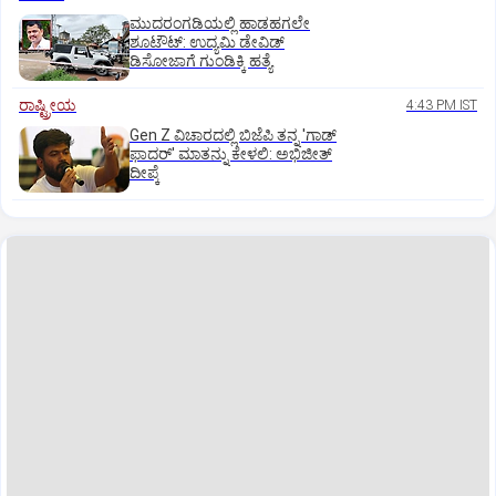
ಮುದರಂಗಡಿಯಲ್ಲಿ ಹಾಡಹಗಲೇ
ಶೂಟೌಟ್:‌ ಉದ್ಯಮಿ ಡೇವಿಡ್‌
ಡಿಸೋಜಾಗೆ ಗುಂಡಿಕ್ಕಿ ಹತ್ಯೆ
ರಾಷ್ಟ್ರೀಯ
4:43 PM IST
Gen Z ವಿಚಾರದಲ್ಲಿ ಬಿಜೆಪಿ ತನ್ನ 'ಗಾಡ್
ಫಾದರ್' ಮಾತನ್ನು ಕೇಳಲಿ: ಅಭಿಜೀತ್
ದೀಪ್ಕೆ