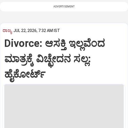
ADVERTISEMENT
ರಾಜ್ಯ
JUL 22, 2026, 7:32 AM IST
Divorce: ಆಸಕ್ತಿ ಇಲ್ಲವೆಂದ
ಮಾತ್ರಕ್ಕೆ ವಿಚ್ಛೇದನ ಸಲ್ಲ:
ಹೈಕೋರ್ಟ್‌