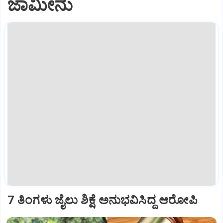
ಜಾಮೀನು
7 ತಿಂಗಳು ಜೈಲು ಶಿಕ್ಷೆ ಅನುಭವಿಸಿದ್ದ ಆರೋಪಿ