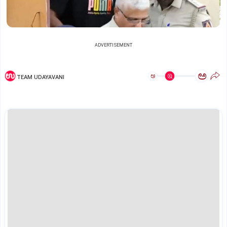
ADVERTISEMENT
ಅ
ಅ
TEAM UDAYAVANI