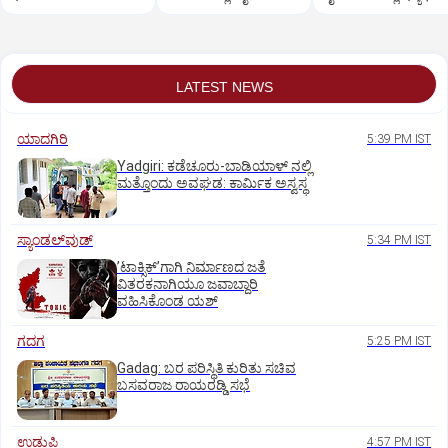
LATEST NEWS
ಯಾದಗಿರಿ
5:39 PM IST
Yadgiri: ಕಡೆಚೂರು-ಬಾಡಿಯಾಳ್ ನಲ್ಲಿ
ಮತ್ತೊಂದು ಅವಘಡ: ಕಾರ್ಮಿಕ ಅಸ್ವಸ್ಥ
ಸ್ಯಾಂಡಲ್‌ವುಡ್‌
5:34 PM IST
ʼಟಾಕ್ಸಿಕ್‌ʼಗಾಗಿ ನಿರ್ಮಾಣದ ಜತೆ
ವಿತರಕನಾಗಿಯೂ ಜವಾಬ್ದಾರಿ
ವಹಿಸಿಕೊಂಡ ಯಶ್
ಗದಗ
5:25 PM IST
Gadag: ಬರ ಪರಿಸ್ಥಿತಿ ಕುರಿತು ಸಚಿವ
ಬಸವರಾಜ ರಾಯರಡ್ಡಿ ಸಭೆ
ಉಡುಪಿ
4:57 PM IST