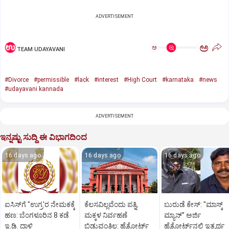
ADVERTISEMENT
ಅ
ಅ
TEAM UDAYAVANI
#Divorce
#permissible
#lack
#interest
#High Court
#karnataka
#news
#udayavani kannada
ADVERTISEMENT
ಇನ್ನಷ್ಟು ಸುದ್ದಿ ಈ ವಿಭಾಗದಿಂದ
16 days ago
16 days ago
16 days ago
ಐಸಿಸ್‌ಗೆ "ಉಗ್ರ'ರ ನೇಮಕಕ್ಕೆ
ಕೆಲಸವಿಲ್ಲವೆಂದು ಪತ್ನಿ,
ಬುರುಡೆ ಕೇಸ್‌: "ಮಾಸ್ಕ್‌
ಹಣ: ಬೆಂಗಳೂರಿನ 8 ಕಡೆ
ಮಕ್ಕಳ ನಿರ್ವಹಣೆ
ಮ್ಯಾನ್'ʼ ಅರ್ಜಿ
ಇ.ಡಿ. ದಾಳಿ
ಬಿಡುವಂತಿಲ್ಲ: ಹೈಕೋರ್ಟ್‌
ಹೈಕೋರ್ಟ್‌ನಲ್ಲಿ ಇತ್ಯರ್ಥ