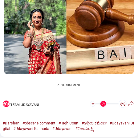
ADVERTISEMENT
ಅ
ಅ
TEAM UDAYAVANI
#Darshan
#obscene comment
#High Court
#ಅಶ್ಲೀಲ ಕಮೆಂಟ್‌
#Udayavani Di
gital
#Udayavani Kannada
#Udayavani
#ವಿಜಯಲಕ್ಷ್ಮಿ