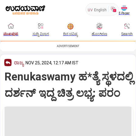
UV
English
E-Paper
ಮುಖಪುಟ
ಸುದ್ದಿ ವಿಭಾಗ
ದಿನ ಭವಿಷ್ಯ
ಹೊಂಗಿರಣ
Search
ADVERTISEMENT
ರಾಜ್ಯ
NOV 25, 2024, 12:17 AM IST
Renukaswamy ಹ*ತ್ಯೆ ಸ್ಥಳದಲ್ಲಿ
ದರ್ಶನ್‌ ಇದ್ದ ಚಿತ್ರ ಲಭ್ಯ: ಪರಂ