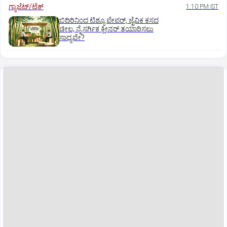
ಗ್ಯಾಜೆಟ್/ಟೆಕ್
1:10 PM IST
ಬಿದಿರಿನಿಂದ ಟಿಶ್ಯೂ ಪೇಪರ್‌, ಜೈವಿಕ ಕಸದ
ಚೀಲ, ನೈಸರ್ಗಿಕ ಕ್ಲೀನರ್‌ ತಯಾರಿಸಲು
ಸಾಧ್ಯವೇ?