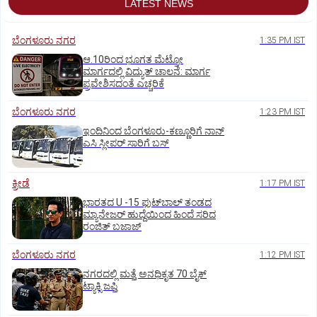
LATEST NEWS
ಬೆಂಗಳೂರು ನಗರ
1:35 PM IST
ಆ.10ರಿಂದ ಭೂಗತ ಮೆಟ್ರೋ
ಮಾರ್ಗದಲ್ಲಿ ವಿದ್ಯುತ್‌ ಚಾಲನೆ: ಮಾರ್ಗ
ಪ್ರವೇಶಿಸದಂತೆ ಎಚ್ಚರಿಕೆ
ಬೆಂಗಳೂರು ನಗರ
1:23 PM IST
ಇಂದಿನಿಂದ ಬೆಂಗಳೂರು-ಕಣ್ಣೂರಿಗೆ ನಾನ್‌
ಎಸಿ ಸ್ಲೀಪರ್‌ ಸಾರಿಗೆ ಬಸ್‌
ಕ್ರೀಡೆ
1:17 PM IST
ಭಾರತದ U -15 ಫುಟ್‌ಬಾಲ್ ತಂಡದ
ಮ್ಯಾನೇಜರ್‌ ಹುದ್ದೆಯಿಂದ ಹಿಂದೆ ಸರಿದ
ರಂಜಿತ್‌ ಬಜಾಜ್‌
ಬೆಂಗಳೂರು ನಗರ
1:12 PM IST
ನಗರದಲ್ಲಿ ಮತ್ತೆ ಅನಧಿಕೃತ 70 ಬೈಕ್‌
ಟ್ಯಾಕ್ಸಿ ಜಪ್ತಿ