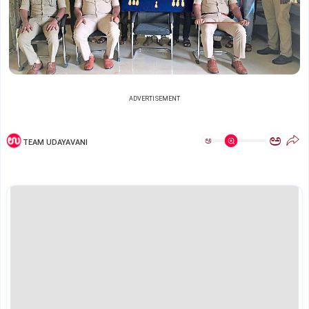
ADVERTISEMENT
ಅ
ಅ
TEAM UDAYAVANI