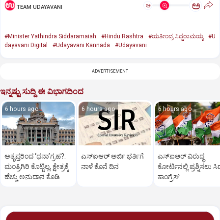
ಅ
ಅ
TEAM UDAYAVANI
#Minister Yathindra Siddaramaiah
#Hindu Rashtra
#ಯತೀಂದ್ರ ಸಿದ್ದರಾಮಯ್ಯ
#U
dayavani Digital
#Udayavani Kannada
#Udayavani
ADVERTISEMENT
ಇನ್ನಷ್ಟು ಸುದ್ದಿ ಈ ವಿಭಾಗದಿಂದ
6 hours ago
6 hours ago
6 hours ago
ಅತೃಪ್ತರಿಂದ ‘ಧನಾ’ಗ್ರಹ?:
ಎಸ್ಐಆರ್‌ ಅರ್ಜಿ ಭರ್ತಿಗೆ
ಎಸ್‌ಐಆರ್‌ ವಿರುದ್ಧ
ಮಂತ್ರಿಗಿರಿ ಕೊಟ್ಟಿಲ್ಲ, ಕ್ಷೇತ್ರಕ್ಕೆ
ನಾಳೆ ಕೊನೆ ದಿನ
ಕೋರ್ಟಿನಲ್ಲಿ ಪ್ರಶ್ನಿಸಲು ಸಿದ್
ಹೆಚ್ಚು ಅನುದಾನ ಕೊಡಿ
ಕಾಂಗ್ರೆಸ್‌