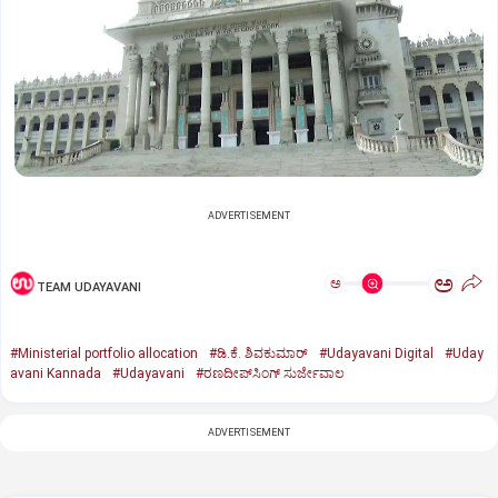
ADVERTISEMENT
ಅ
ಅ
TEAM UDAYAVANI
#Ministerial portfolio allocation
#ಡಿ.ಕೆ. ಶಿವಕುಮಾರ್‌
#Udayavani Digital
#Uday
avani Kannada
#Udayavani
#ರಣದೀಪ್‌ಸಿಂಗ್‌ ಸುರ್ಜೇವಾಲ
ADVERTISEMENT