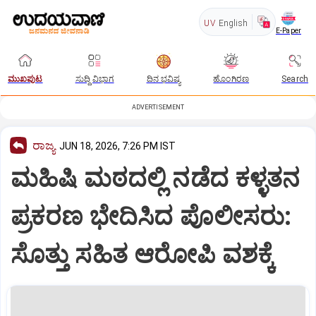
UV
English
E-Paper
ಮುಖಪುಟ
ಸುದ್ದಿ ವಿಭಾಗ
ದಿನ ಭವಿಷ್ಯ
ಹೊಂಗಿರಣ
Search
ADVERTISEMENT
ರಾಜ್ಯ
JUN 18, 2026, 7:26 PM IST
ಮಹಿಷಿ ಮಠದಲ್ಲಿ ನಡೆದ ಕಳ್ಳತನ
ಪ್ರಕರಣ ಭೇದಿಸಿದ ಪೊಲೀಸರು:
ಸೊತ್ತು ಸಹಿತ ಆರೋಪಿ ವಶಕ್ಕೆ