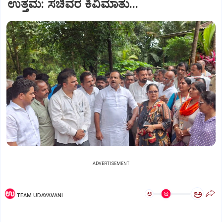
ಉತ್ತಮ: ಸಚಿವರ ಕಿವಿಮಾತು...
ADVERTISEMENT
ಅ
ಅ
TEAM UDAYAVANI