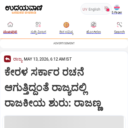
UV
English
E-Paper
ಮುಖಪುಟ
ಸುದ್ದಿ ವಿಭಾಗ
ದಿನ ಭವಿಷ್ಯ
ಹೊಂಗಿರಣ
Search
ADVERTISEMENT
ರಾಜ್ಯ
MAY 13, 2026, 6:12 AM IST
ಕೇರಳ ಸರ್ಕಾರ ರಚನೆ
ಆಗುತ್ತಿದ್ದಂತೆ ರಾಜ್ಯದಲ್ಲಿ
ರಾಜಕೀಯ ಶುರು: ರಾಜಣ್ಣ