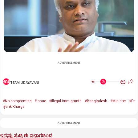
ADVERTISEMENT
ಅ
ಅ
TEAM UDAYAVANI
#No compromise
#issue
#illegal immigrants
#Bangladesh
#Minister
#Pr
iyank Kharge
ADVERTISEMENT
ಇನ್ನಷ್ಟು ಸುದ್ದಿ ಈ ವಿಭಾಗದಿಂದ