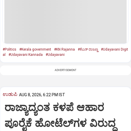
#Politics
#Kerala government
#KN Rajanna
#ಕೆಎನ್‌ ರಾಜಣ್ಣ
#Udayavani Digit
al
#Udayavani Kannada
#Udayavani
ADVERTISEMENT
ಉಡುಪಿ
AUG 8, 2026, 6:22 PM IST
ರಾಜ್ಯಾದ್ಯಂತ ಕಳಪೆ ಆಹಾರ
ಪೂರೈಕೆ ಹೋಟೆಲ್‌ಗಳ ವಿರುದ್ಧ