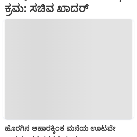
ಕ್ರಮ: ಸಚಿವ ಖಾದರ್
ಹೊರಗಿನ ಆಹಾರಕ್ಕಿಂತ ಮನೆಯ ಊಟವೇ