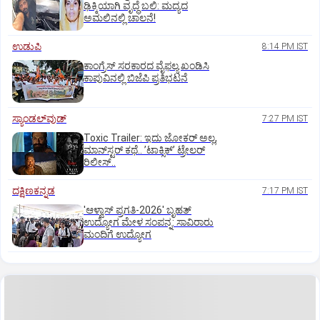
ಢಿಕ್ಕಿಯಾಗಿ ವೃದ್ಧೆ ಬಲಿ: ಮದ್ಯದ
ಅಮಲಿನಲ್ಲಿ ಚಾಲನೆ!
ಉಡುಪಿ
8:14 PM IST
ಕಾಂಗ್ರೆಸ್ ಸರಕಾರದ ವೈಫಲ್ಯ ಖಂಡಿಸಿ
ಕಾಪುವಿನಲ್ಲಿ ಬಿಜೆಪಿ ಪ್ರತಿಭಟನೆ
ಸ್ಯಾಂಡಲ್‌ವುಡ್‌
7:27 PM IST
Toxic Trailer: ಇದು ಜೋಕರ್‌ ಅಲ್ಲ,
ಮಾನ್‌ಸ್ಟರ್‌ ಕಥೆ.. ʼಟಾಕ್ಸಿಕ್‌ʼ ಟ್ರೇಲರ್‌
ರಿಲೀಸ್..
ದಕ್ಷಿಣಕನ್ನಡ
7:17 PM IST
'ಆಳ್ವಾಸ್‌ ಪ್ರಗತಿ-2026' ಬೃಹತ್
ಉದ್ಯೋಗ ಮೇಳ ಸಂಪನ್ನ: ಸಾವಿರಾರು
ಮಂದಿಗೆ ಉದ್ಯೋಗ