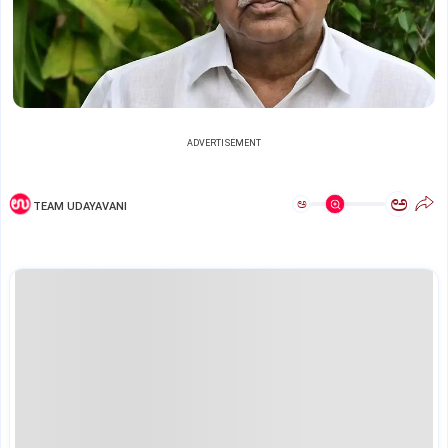
ADVERTISEMENT
ಅ
ಅ
TEAM UDAYAVANI