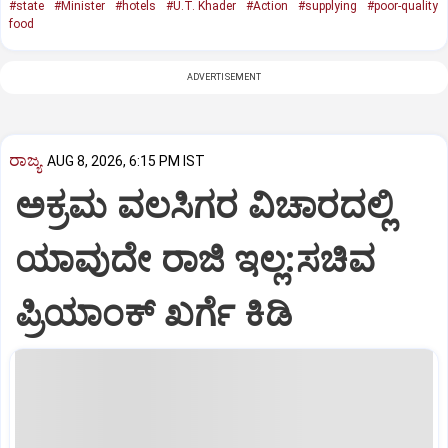
#state
#Minister
#hotels
#U.T. Khader
#Action
#supplying
#poor-quality
food
ADVERTISEMENT
ರಾಜ್ಯ
AUG 8, 2026, 6:15 PM IST
ಅಕ್ರಮ ವಲಸಿಗರ ವಿಚಾರದಲ್ಲಿ
ಯಾವುದೇ ರಾಜಿ ಇಲ್ಲ:ಸಚಿವ
ಪ್ರಿಯಾಂಕ್ ಖರ್ಗೆ ಕಿಡಿ