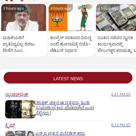
3 hours ago
4 hours ago
4 hours ago
ಮಹಿಳೆಯರಿಗೆ
ಕಾಂಗ್ರೆಸ್‌ ಸರಕಾರದ ವಿರುದ್ಧ
ನೂತನ ಸಚಿವರ ಸ್ವಾಗತ
ಪ್ರಾತಿನಿಧ್ಯವಿಲ್ಲ: ರಿಜಿಜು
ಜಂಟಿ ಹೋರಾಟಕ್ಕೆ ಬಿಜೆಪಿ–
ಕಾರ್ಯಕ್ರಮದಲ್ಲಿ
ಟೀಕೆಗೆ ಸಿಎಂ
ಜೆಡಿಎಸ್‌ ನಿರ್ಧಾರ
ಜೇಬುಗಳ್ಳರ ಕರಾಮತ್ತು: ಲಕ
ಡಿ.ಕೆ.ಶಿವಕುಮಾರ್
ರೂ.ಕಳೆದುಕೊಂಡ ರೈತ
ತಿರುಗೇಟು
LATEST NEWS
ಸ್ಯಾಂಡಲ್‌ವುಡ್‌
8:41 PM IST
ʼಟಾಕ್ಸಿಕ್‌ʼ ಚಿತ್ರದ ಈ ದೃಶ್ಯವನ್ನು ಹಿಂದಿ
ಸಿನಿಮಾದಿಂದ ಕಾಪಿ ಮಾಡಲಾಗಿದೆ ಎಂದ
ನೆಟ್ಟಿಗರು.!
ಕ್ರೈಮ್
8:15 PM IST
ಎಸ್ ಐ ಪುತ್ರನ ಮರ್ಸಿಡಿಸ್‌ ಕಾರು