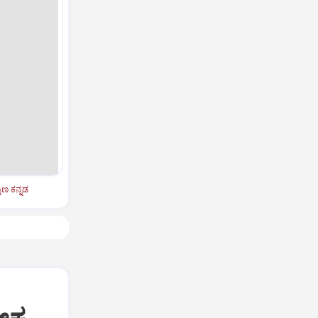
ಷಿಣ ಕನ್ನಡ