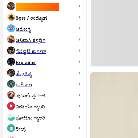
ಇಸ್ರೇಲ್- ಇರಾನ್‌ ಯುದ್ಧ
ಶಿಕ್ಷಣ / ಉದ್ಯೋಗ
ಆರೋಗ್ಯ
ಅನಿವಾಸಿ ಕನ್ನಡಿಗ
ಸೆಲೆಬ್ರಿಟಿ ಕಾರ್ನರ್‌
Explainer
ಜ್ಯೋತಿಷ್ಯ
ರಾಶಿ ಫಲ
ಪುಟಾಣಿ ಪ್ರಪಂಚ
ವೀಡಿಯೊ ಗ್ಯಾಲರಿ
ಫೋಟೋ ಗ್ಯಾಲರಿ
ರೀಲ್ಸ್