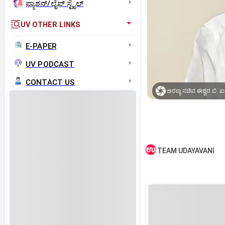
ಫ್ಯಾಶನ್/ಲೈಫ್‌ ಸ್ಟೈಲ್
UV OTHER LINKS
E-PAPER
UV PODCAST
CONTACT US
ಅರಣ್ಯ ಸಚಿವ ಈಶ್ವರ ಬಿ. ಖಂಡ
TEAM UDAYAVANI