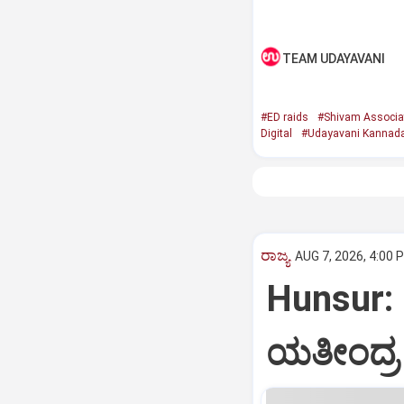
TEAM UDAYAVANI
#ED raids
#Shivam Associa
Digital
#Udayavani Kannad
ರಾಜ್ಯ
AUG 7, 2026, 4:00 
Hunsur: 
ಯತೀಂದ್ರ 