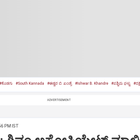
#ಕೊಡಗು
#South Kannada
#ಈಶ್ವರ ಬಿ. ಖಂಡ್ರೆ
#Ishwar B. Khandre
#ಪಶ್ಚಿಮ ಘಟ್ಟ
#ದಕ್
ADVERTISEMENT
:56 PM IST