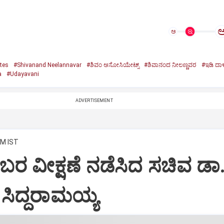
ಅ
tes
#Shivanand Neelannavar
#ಶಿವಂ ಅಸೋಸಿಯೇಟ್ಸ್
#ಶಿವಾನಂದ ನೀಲಣ್ಣವರ
#ಇಡಿ ದಾಳ
a
#Udayavani
ADVERTISEMENT
PM IST
ಬರ ವೀಕ್ಷಣೆ ನಡೆಸಿದ ಸಚಿವ ಡಾ
ಸಿದ್ದರಾಮಯ್ಯ