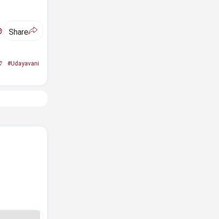
ಅ
Share
ಿ
#Udayavani
.