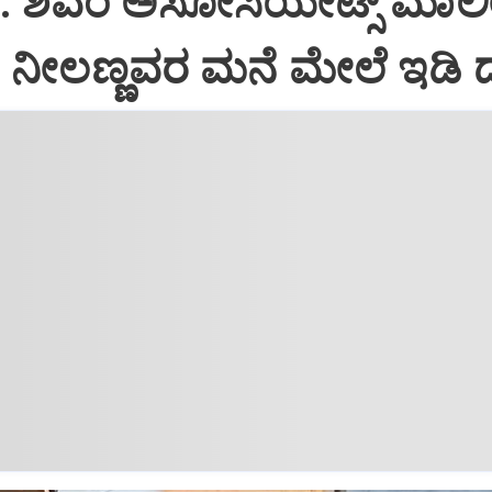
i: ಶಿವಂ ಅಸೋಸಿಯೇಟ್ಸ್ ಮಾಲ
ನೀಲಣ್ಣವರ ಮನೆ ಮೇಲೆ ಇಡಿ‌ 