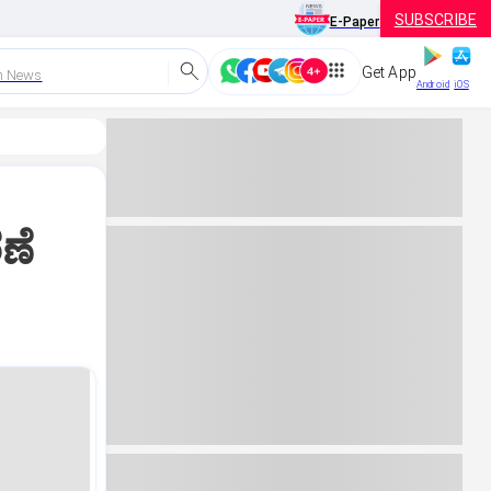
SUBSCRIBE
E-Paper
Get App
h News
Android
iOS
ಣೆ