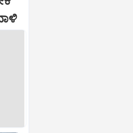
ೀಕ
ದಾಳಿ