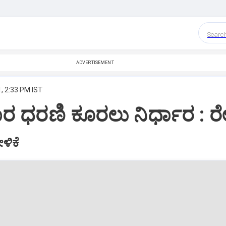
Searc
ADVERTISEMENT
, 2:33 PM IST
ಧರಣಿ ಕೂರಲು ನಿರ್ಧಾರ : ರೇ
ಳಿಕೆ