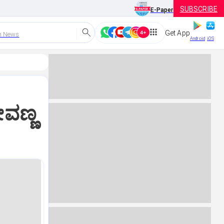
SUBSCRIBE
E-Paper
Get App
h News
Android
iOS
ವಣ್ಣ