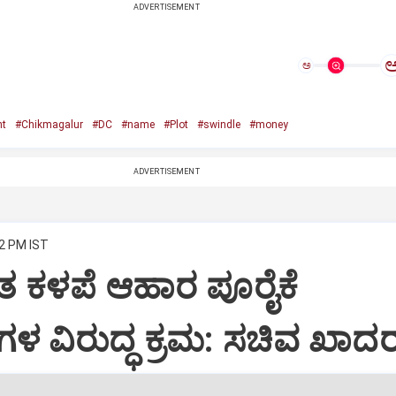
ADVERTISEMENT
ಅ
nt
#Chikmagalur
#DC
#name
#Plot
#swindle
#money
ADVERTISEMENT
22 PM IST
ಯಂತ ಕಳಪೆ ಆಹಾರ ಪೂರೈಕೆ
ಳ ವಿರುದ್ಧ ಕ್ರಮ: ಸಚಿವ ಖಾದರ