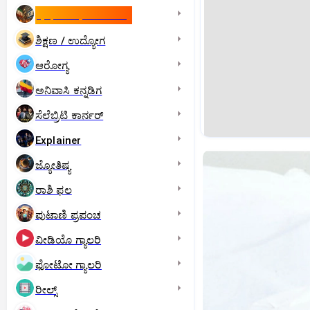
ಇಸ್ರೇಲ್- ಇರಾನ್‌ ಯುದ್ಧ
ಶಿಕ್ಷಣ / ಉದ್ಯೋಗ
ಆರೋಗ್ಯ
ಅನಿವಾಸಿ ಕನ್ನಡಿಗ
ಸೆಲೆಬ್ರಿಟಿ ಕಾರ್ನರ್‌
Explainer
ಜ್ಯೋತಿಷ್ಯ
ರಾಶಿ ಫಲ
ಪುಟಾಣಿ ಪ್ರಪಂಚ
ವೀಡಿಯೊ ಗ್ಯಾಲರಿ
ಫೋಟೋ ಗ್ಯಾಲರಿ
ರೀಲ್ಸ್