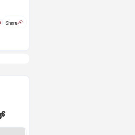
ಅ
Share
್