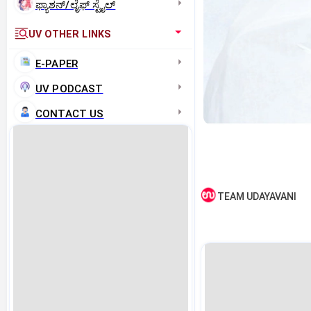
ಫ್ಯಾಶನ್/ಲೈಫ್‌ ಸ್ಟೈಲ್
UV OTHER LINKS
E-PAPER
UV PODCAST
CONTACT US
TEAM UDAYAVANI