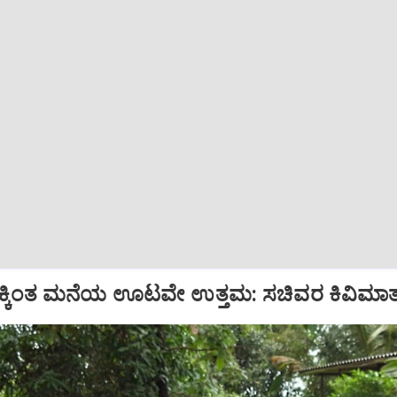
್ಕಿಂತ ಮನೆಯ ಊಟವೇ ಉತ್ತಮ: ಸಚಿವರ ಕಿವಿಮಾತು