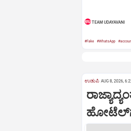
TEAM UDAYAVANI
#Fake
#WhatsApp
#accou
ಉಡುಪಿ
AUG 8, 2026, 6:
ರಾಜ್ಯಾದ್
ಹೋಟೆಲ್‌ಗ