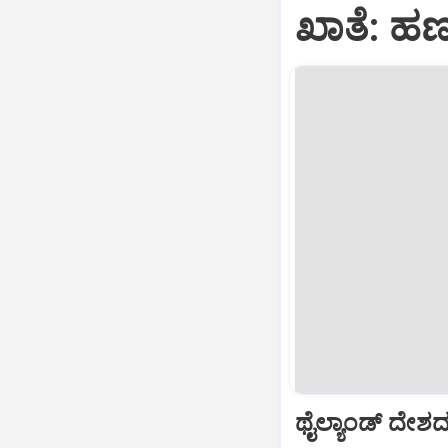
ಖಾತೆ: ಹಣ 
ಥೈಲ್ಯಾಂಡ್ ದೇಶ