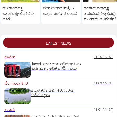
ಮಳೆಗಾಲದಲ್ಲೂ
ಬೆಂಗಳೂರಿನಲ್ಲಿ ಮತ್ತೆ 52
ಹಂಗಾಮಿ ಸಭಾಧ್ಯಕ್ಷ
ಆತಂಕದಲ್ಲೇ ಬೆವರಿದೆ ಈ
ಅಕ್ರಮ ವಲಸಿಗರ ಬಂಧನ
ಜಯಚಂದ್ರ ನೇತೃತ್ವದಲ್ಲೇ
ಊರು
ಮುಂಗಾರು ಅಧಿವೇಶನ?
LATEST NEWS
ಹಾವೇರಿ
11:10 AM IST
Haveri: ಖಾಸಗಿ ಬಸ್ ಪಲ್ಟಿಯಾಗಿ ಓರ್ವ
ಸಾವು, 20ಕ್ಕೂ ಅಧಿಕ ಜನರಿಗೆ ಗಾಯ
ಬೆಂಗಳೂರು ನಗರ
11:03 AM IST
ಹೆಬ್ಬಾಳ ಕೆರೆ ಒಡಲಿಗೆ ಕಿರು ಸುರಂಗ
ಕಂಟಕ: ತಜ್ಞರು
ಉಡುಪಿ
11:01 AM IST
ಉಡುಪಿ: 'ಭಗವತಿ ಟೂರಿಸ್ಟ್' ಟ್ರಾವೆಲ್