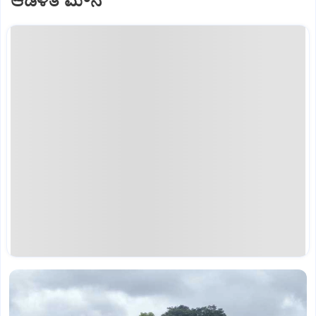
ಆಡಳಿತ ಮೌನ