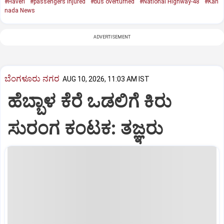
#Haveri
#passengers injured
#bus overturned
#National Highway-48
#Kan
nada News
ADVERTISEMENT
ಬೆಂಗಳೂರು ನಗರ
AUG 10, 2026, 11:03 AM IST
ಹೆಬ್ಬಾಳ ಕೆರೆ ಒಡಲಿಗೆ ಕಿರು
ಸುರಂಗ ಕಂಟಕ: ತಜ್ಞರು