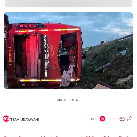
ADVERTISEMENT
ಅ
ಅ
TEAM UDAYAVANI