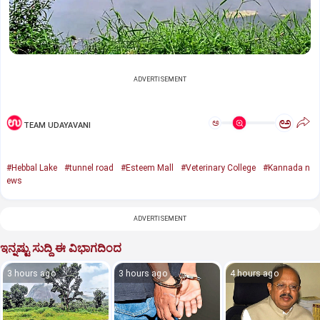
ADVERTISEMENT
ಅ
ಅ
TEAM UDAYAVANI
#Hebbal Lake
#tunnel road
#Esteem Mall
#Veterinary College
#Kannada n
ews
ADVERTISEMENT
ಇನ್ನಷ್ಟು ಸುದ್ದಿ ಈ ವಿಭಾಗದಿಂದ
3 hours ago
3 hours ago
4 hours ago