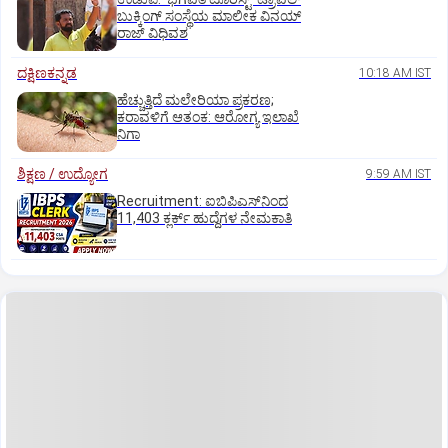
ಬುಕ್ಕಿಂಗ್ ಸಂಸ್ಥೆಯ ಮಾಲೀಕ ವಿನಯ್
ರಾಜ್ ವಿಧಿವಶ
ದಕ್ಷಿಣಕನ್ನಡ
10:18 AM IST
ಹೆಚ್ಚುತ್ತಿದೆ ಮಲೇರಿಯಾ ಪ್ರಕರಣ;
ಕರಾವಳಿಗೆ ಆತಂಕ: ಆರೋಗ್ಯ ಇಲಾಖೆ
ನಿಗಾ
ಶಿಕ್ಷಣ / ಉದ್ಯೋಗ
9:59 AM IST
Recruitment: ಐಬಿಪಿಎಸ್‌ನಿಂದ
11,403 ಕ್ಲರ್ಕ್‌ ಹುದ್ದೆಗಳ ನೇಮಕಾತಿ