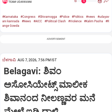
ಅ
ಅ
TEAM UDAYAVANI
#Karnataka
#Congress
#Shivamogga
#Police
#Politics
#news
#udayav
ani kannada
#News
#AICC
#Political Clash
#Violence
#Kalim Pasha
#R
ange Gowda
ADVERTISEMENT
ಬೆಳಗಾವಿ
AUG 7, 2026, 7:56 PM IST
Belagavi: ಶಿವಂ
ಅಸೋಸಿಯೇಟ್ಸ್ ಮಾಲೀಕ
ಶಿವಾನಂದ ನೀಲಣ್ಣವರ ಮನೆ
ಮೇಲೆ ಇಡಿ‌ ದಾಳಿ