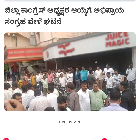
ಜಿಲ್ಲಾ ಕಾಂಗ್ರೆಸ್ ಅಧ್ಯಕ್ಷರ ಆಯ್ಕೆಗೆ ಅಭಿಪ್ರಾಯ
ಸಂಗ್ರಹ ವೇಳೆ ಘಟನೆ
ADVERTISEMENT