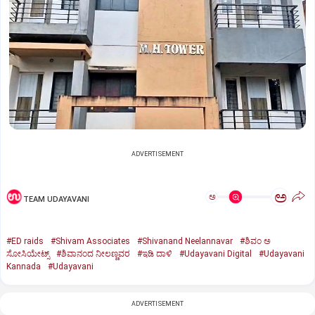
ADVERTISEMENT
ಅ
ಅ
TEAM UDAYAVANI
#ED raids
#Shivam Associates
#Shivanand Neelannavar
#ಶಿವಂ ಅ
ಸೋಸಿಯೇಟ್ಸ್
#ಶಿವಾನಂದ ನೀಲಣ್ಣವರ
#ಇಡಿ ದಾಳಿ
#Udayavani Digital
#Udayavani
Kannada
#Udayavani
ADVERTISEMENT