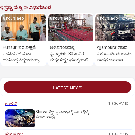
ಇನ್ನಷ್ಟು ಸುದ್ದಿ ಈ ವಿಭಾಗದಿಂದ
8 hours ago
8 hours ago
8 hours ago
Hunsur: ಬರ ವೀಕ್ಷಣೆ
ಅಳಿವಿನಂಚಿನಲ್ಲಿ
Ajjampura: ಸಚಿವ
ನಡೆಸಿದ ಸಚಿವ ಡಾ.
ಕೈಮಗ್ಗಗಳು: 80 ಸಾವಿರ
ಕೆ.ಜೆ.ಜಾರ್ಜ್ ಬೆಂಗಾವಲು
ಯತೀಂದ್ರ ಸಿದ್ದರಾಮಯ್ಯ
ಮಗ್ಗಗಳಿದ್ದ ಬನಹಟ್ಟಿಯಲ್ಲಿ
ವಾಹನ ಅಪಘಾತ
ಉಳಿದಿರುವುದು ಕೇವಲ 18!
LATEST NEWS
ಉಡುಪಿ
10:08 PM IST
Shirva: ದ್ವಿಚಕ್ರ ವಾಹನಕ್ಕೆ ಕಾರು ಢಿಕ್ಕಿ;
ಸವಾರ ಸಾವು
ತುಮಕೂರು
10:00 PM IST