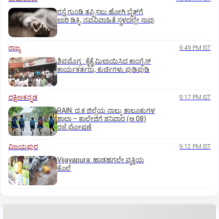
ರಸ್ತೆ ಗುಂಡಿ ತಪ್ಪಿಸಲು ಹೋಗಿ ಬೈಕ್‌ಗೆ
ಲಾರಿ ಡಿಕ್ಕಿ, ನವವಿವಾಹಿತೆ ಸ್ಥಳದಲ್ಲೇ ಸಾವು
ರಾಜ್ಯ
9:49 PM IST
ಶಿವಮೊಗ್ಗ : ಕೈಕೈ ಮಿಲಾಯಿಸಿದ ಕಾಂಗ್ರೆಸ್
ಕಾರ್ಯಕರ್ತರು, ಕುರ್ಚಿಗಳು ಪುಡಿಪುಡಿ
ದಕ್ಷಿಣಕನ್ನಡ
9:17 PM IST
RAIN: ದ.ಕ ಜಿಲ್ಲೆಯ ನಾಲ್ಕು ತಾಲೂಕುಗಳ
ಶಾಲಾ – ಕಾಲೇಜಿಗೆ ಶನಿವಾರ (ಆ.08)
ರಜೆ ಘೋಷಣೆ
ವಿಜಯಪುರ
9:12 PM IST
Vijayapura: ಹಾಡಹಗಲೇ ವ್ಯಕ್ತಿಯ
ಕೊಲೆ