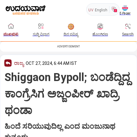
UV
English
E-Paper
ಮುಖಪುಟ
ಸುದ್ದಿ ವಿಭಾಗ
ದಿನ ಭವಿಷ್ಯ
ಹೊಂಗಿರಣ
Search
ADVERTISEMENT
ರಾಜ್ಯ
OCT 27, 2024, 6:44 AM IST
Shiggaon Bypoll; ಬಂಡೆದ್ದಿದ್ದ
ಕಾಂಗ್ರೆಸಿಗ ಅಜ್ಜಂಪೀರ್‌ ಖಾದ್ರಿ
ಥಂಡಾ
ಹಿಂದೆ ಸರಿಯುವುದಿಲ್ಲ ಎಂದ ಮಂಜುನಾಥ