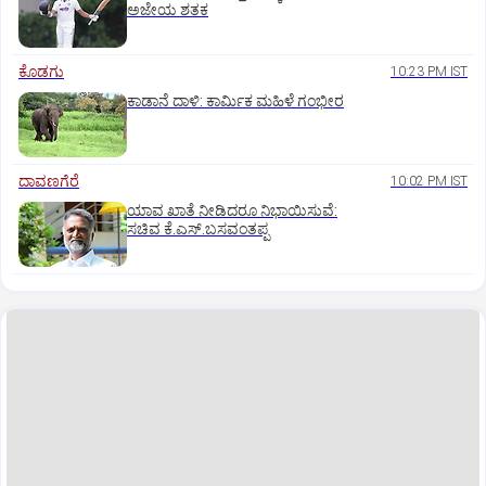
ಅಜೇಯ ಶತಕ
ಕೊಡಗು
10:23 PM IST
ಕಾಡಾನೆ ದಾಳಿ: ಕಾರ್ಮಿಕ ಮಹಿಳೆ ಗಂಭೀರ
ದಾವಣಗೆರೆ
10:02 PM IST
ಯಾವ ಖಾತೆ ನೀಡಿದರೂ ನಿಭಾಯಿಸುವೆ:
ಸಚಿವ ಕೆ.ಎಸ್.ಬಸವಂತಪ್ಪ