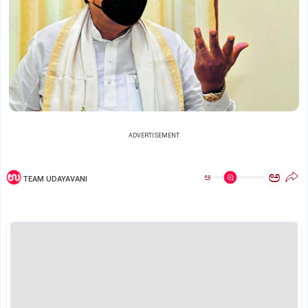
ADVERTISEMENT
ಅ
ಅ
TEAM UDAYAVANI