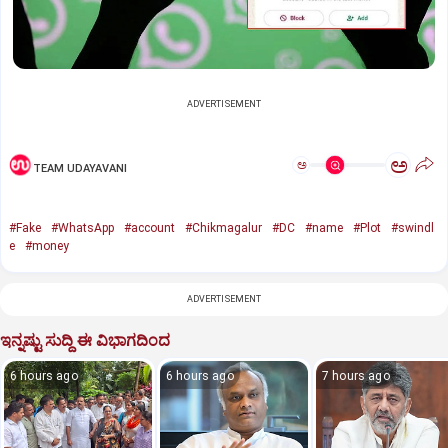
ADVERTISEMENT
ಅ
ಅ
TEAM UDAYAVANI
#Fake
#WhatsApp
#account
#Chikmagalur
#DC
#name
#Plot
#swindl
e
#money
ADVERTISEMENT
ಇನ್ನಷ್ಟು ಸುದ್ದಿ ಈ ವಿಭಾಗದಿಂದ
6 hours ago
6 hours ago
7 hours ago