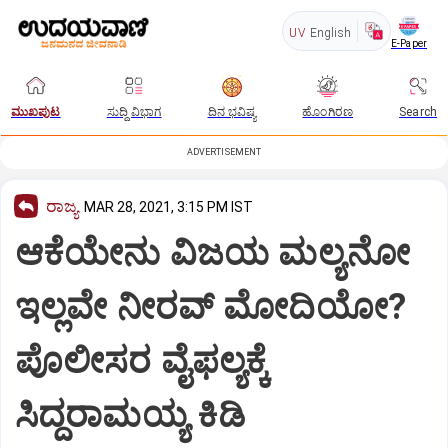
UV
English
E-Paper
ಮುಖಪುಟ
ಸುದ್ದಿ ವಿಭಾಗ
ದಿನ ಭವಿಷ್ಯ
ಹೊಂಗಿರಣ
Search
ADVERTISEMENT
ರಾಜ್ಯ
MAR 28, 2021, 3:15 PM IST
ಆಕೆಯೇನು ವಿಜಯ ಮಲ್ಯನೋ
ಇಲ್ಲವೇ ನೀರವ್ ಮೋದಿಯೋ?
ಪೊಲೀಸರ ವೈಫಲ್ಯಕ್ಕೆ
ಸಿದ್ದರಾಮಯ್ಯ ಕಿಡಿ