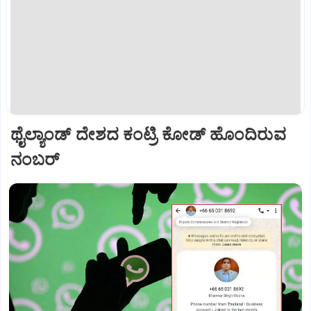
ಥೈಲ್ಯಾಂಡ್ ದೇಶದ ಕಂಟ್ರಿ ಕೋಡ್ ಹೊಂದಿರುವ
ನಂಬರ್‌