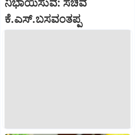
ನಿಭಾಯಿಸುವೆ: ಸಚಿವ
ಕೆ.ಎಸ್.ಬಸವಂತಪ್ಪ