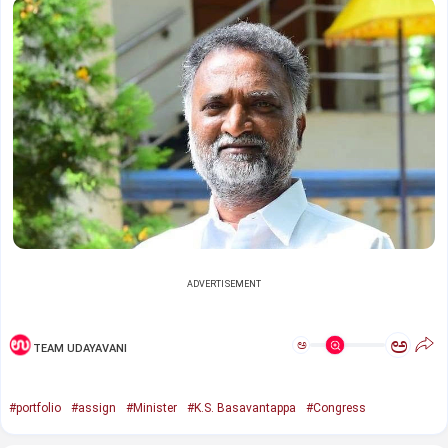
ADVERTISEMENT
ಅ
ಅ
TEAM UDAYAVANI
#portfolio
#assign
#Minister
#K.S. Basavantappa
#Congress