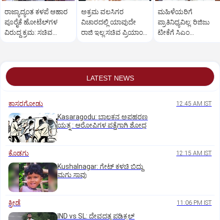
ರಾಜ್ಯಾದ್ಯಂತ ಕಳಪೆ ಆಹಾರ
ಅಕ್ರಮ ವಲಸಿಗರ
ಮಹಿಳೆಯರಿಗೆ
ಪೂರೈಕೆ ಹೋಟೆಲ್‌ಗಳ
ವಿಚಾರದಲ್ಲಿ ಯಾವುದೇ
ಪ್ರಾತಿನಿಧ್ಯವಿಲ್ಲ: ರಿಜಿಜು
ವಿರುದ್ಧ ಕ್ರಮ: ಸಚಿವ
ರಾಜಿ ಇಲ್ಲ:ಸಚಿವ ಪ್ರಿಯಾಂಕ್
ಟೀಕೆಗೆ ಸಿಎಂ
ಖಾದರ್
ಖರ್ಗೆ ಕಿಡಿ
ಡಿ.ಕೆ.ಶಿವಕುಮಾರ್
ತಿರುಗೇಟು
LATEST NEWS
ಕಾಸರಗೋಡು
12:45 AM IST
Kasaragodu: ಬಾಲಕನ ಅಪಹರಣ
ಯತ್ನ : ಆರೋಪಿಗಳ ಪತ್ತೆಗಾಗಿ ಶೋಧ
ಕೊಡಗು
12:15 AM IST
Kushalnagar: ಗೇಟ್ ಕಳಚಿ ಬಿದ್ದು
ಮಗು ಸಾವು
ಕ್ರೀಡೆ
11:06 PM IST
IND vs SL: ದೇವದತ್ತ ಪಡಿಕ್ಕಲ್‌