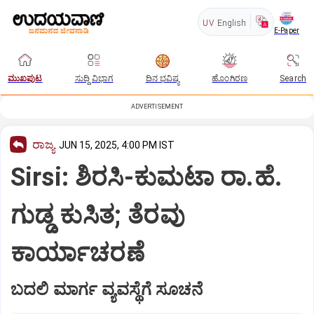
UV
English
E-Paper
ಮುಖಪುಟ
ಸುದ್ದಿ ವಿಭಾಗ
ದಿನ ಭವಿಷ್ಯ
ಹೊಂಗಿರಣ
Search
ADVERTISEMENT
ರಾಜ್ಯ
JUN 15, 2025, 4:00 PM IST
Sirsi: ಶಿರಸಿ-ಕುಮಟಾ ರಾ.ಹೆ.
ಗುಡ್ಡ ಕುಸಿತ; ತೆರವು
ಕಾರ್ಯಾಚರಣೆ
ಬದಲಿ ಮಾರ್ಗ ವ್ಯವಸ್ಥೆಗೆ ಸೂಚನೆ