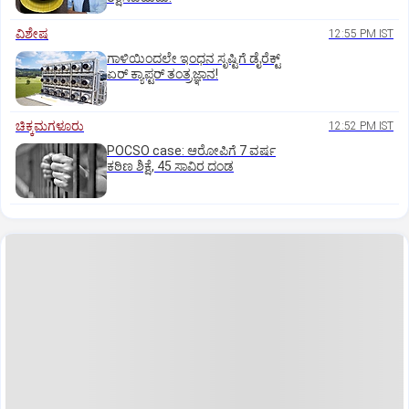
ವಿಶೇಷ
12:55 PM IST
ಗಾಳಿಯಿಂದಲೇ ಇಂಧನ ಸೃಷ್ಟಿಗೆ ಡೈರೆಕ್ಟ್
ಏರ್‌ ಕ್ಯಾಪ್ಟರ್ ತಂತ್ರಜ್ಞಾನ!
ಚಿಕ್ಕಮಗಳೂರು
12:52 PM IST
POCSO case: ಆರೋಪಿಗೆ 7 ವರ್ಷ
ಕಠಿಣ ಶಿಕ್ಷೆ, 45 ಸಾವಿರ ದಂಡ