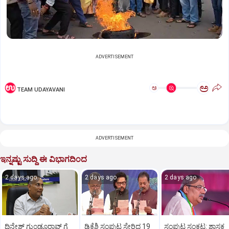
ADVERTISEMENT
ಅ
ಅ
TEAM UDAYAVANI
ADVERTISEMENT
ಇನ್ನಷ್ಟು ಸುದ್ದಿ ಈ ವಿಭಾಗದಿಂದ
2 days ago
2 days ago
2 days ago
ದಿನೇಶ್ ಗುಂಡೂರಾವ್ ಗೆ
ಡಿಕೆಶಿ ಸಂಪುಟ ಸೇರಿದ 19
ಸಂಪುಟ ಸಂಕಟ: ಶಾಸಕ