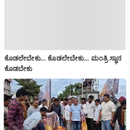
ಕೊಡಲೇಬೇಕು... ಕೊಡಲೇಬೇಕು... ಮಂತ್ರಿ ಸ್ಥಾನ
ಕೊಡಬೇಕು