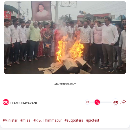
ADVERTISEMENT
ಅ
ಅ
TEAM UDAYAVANI
#Minister
#miss
#R.B. Thimmapur
#supporters
#protest