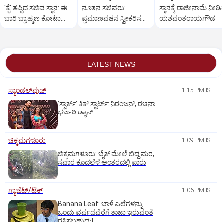
'ಕೈ' ತಪ್ಪಿದ ಸಚಿವ ಸ್ಥಾನ: ಈ
ನೂತನ ಸಚಿವರು:
ಸ್ಥಾನಕ್ಕೆ ರಾಜೀನಾಮೆ ನೀಡ
ಬಾರಿ ಬ್ರಾಹ್ಮಣ ಕೋಟಾ
ಪ್ರಮಾಣವಚನ ಸ್ವೀಕರಿಸದ
ಯಶವಂತರಾಯಗೌಡ
ಇಲ್ಲ!
ಗಾಯತ್ರಿ!
LATEST NEWS
ಸ್ಯಾಂಡಲ್‌ವುಡ್‌
1:15 PM IST
ʼಸ್ಪಾರ್ಕ್ʼ ಕಿಕ್‌ ಸ್ಟಾರ್ಟ್‌: ನಿರಂಜನ್‌, ರಚನಾ
ಭರ್ಜರಿ ಡ್ಯಾನ್‌
ಚಿಕ್ಕಮಗಳೂರು
1:09 PM IST
ಚಿಕ್ಕಮಗಳೂರು: ಬೈಕ್ ಮೇಲೆ ಬಿದ್ದ ಮರ,
ಸವಾರ ಕೂದಲೆಳೆ ಅಂತರದಲ್ಲಿ ಪಾರು
ಗ್ಯಾಜೆಟ್/ಟೆಕ್
1:06 PM IST
Banana Leaf: ಬಾಳೆ ಎಲೆಗಳನ್ನು
ಒಂದು ವರ್ಷದವೆರೆಗೆ ತಾಜಾ ಇರುವಂತೆ
ರಕ್ಷಿಸಬಹುದು!