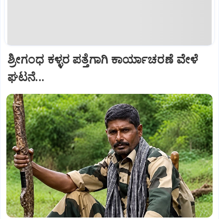
ಶ್ರೀಗಂಧ ಕಳ್ಳರ ಪತ್ತೆಗಾಗಿ ಕಾರ್ಯಾಚರಣೆ ವೇಳೆ
ಘಟನೆ...