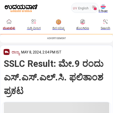
UV
English
E-Paper
ಮುಖಪುಟ
ಸುದ್ದಿ ವಿಭಾಗ
ದಿನ ಭವಿಷ್ಯ
ಹೊಂಗಿರಣ
Search
ADVERTISEMENT
ರಾಜ್ಯ
MAY 8, 2024, 2:04 PM IST
SSLC Result: ಮೇ.9 ರಂದು
ಎಸ್.ಎಸ್.ಎಲ್.ಸಿ. ಫಲಿತಾಂಶ
ಪ್ರಕಟ