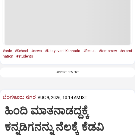
#sslc
#School
#news
#Udayavani Kannada
#Result
#tomorrow
#exami
nation
#students
ADVERTISEMENT
ಬೆಂಗಳೂರು ನಗರ
AUG 9, 2026, 10:14 AM IST
ಹಿಂದಿ ಮಾತನಾಡದ್ದಕ್ಕೆ
ಕನ್ನಡಿಗನನ್ನು ನೆಲಕ್ಕೆ ಕೆಡವಿ