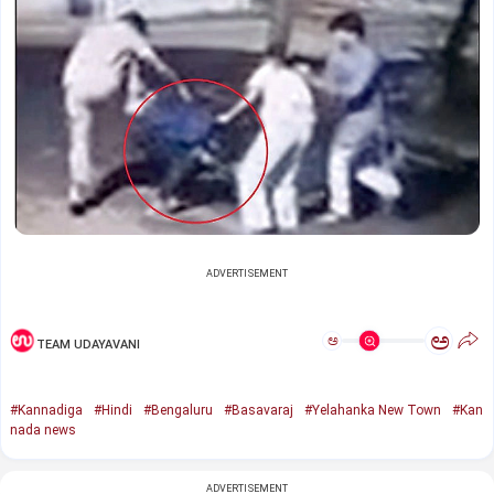
ADVERTISEMENT
ಅ
ಅ
TEAM UDAYAVANI
#Kannadiga
#Hindi
#Bengaluru
#Basavaraj
#Yelahanka New Town
#Kan
nada news
ADVERTISEMENT