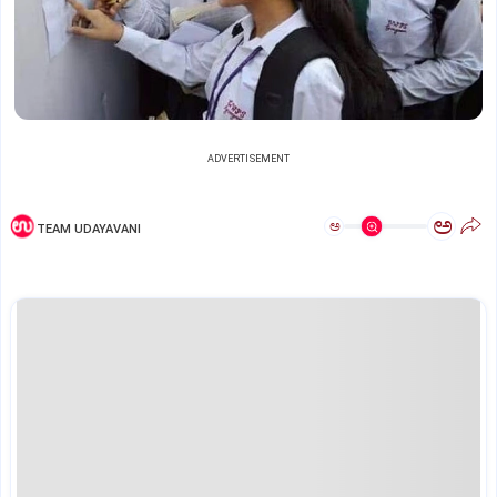
ADVERTISEMENT
ಅ
ಅ
TEAM UDAYAVANI