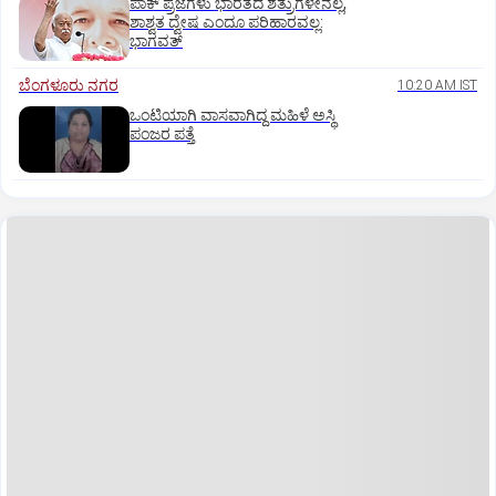
ಪಾಕ್‌ ಪ್ರಜೆಗಳು ಭಾರತದ ಶತ್ರುಗಳೇನಲ್ಲ,
ಶಾಶ್ವತ ದ್ವೇಷ ಎಂದೂ ಪರಿಹಾರವಲ್ಲ:
ಭಾಗವತ್‌
ಬೆಂಗಳೂರು ನಗರ
10:20 AM IST
ಒಂಟಿಯಾಗಿ ವಾಸವಾಗಿದ್ದ ಮಹಿಳೆ ಅಸ್ಥಿ
ಪಂಜರ ಪತ್ತೆ