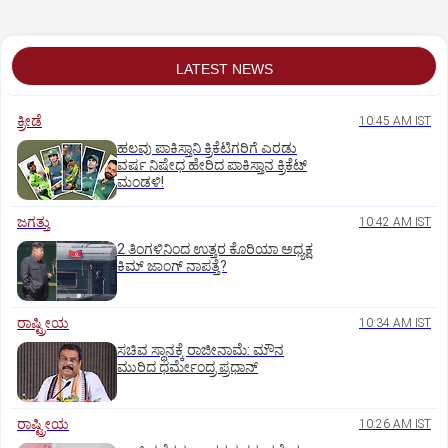
LATEST NEWS
ಕ್ರೀಡೆ
10:45 AM IST
ಹಲವು ಪಾಕಿಸ್ತಾನಿ ಕ್ರಿಕೆಟಿಗರಿಗೆ ಎರಡು
ವರ್ಷ ನಿಷೇಧ ಹೇರಿದ ಪಾಕಿಸ್ತಾನ ಕ್ರಿಕೆಟ್‌
ಮಂಡಳಿ!
ಜಗತ್ತು
10:42 AM IST
2 ತಿಂಗಳಿನಿಂದ ಉತ್ತರ ಕೊರಿಯಾ ಅಧ್ಯಕ್ಷ
ಕಿಮ್‌ ಜಾಂಗ್‌ ನಾಪತ್ತೆ?
ರಾಷ್ಟ್ರೀಯ
10:34 AM IST
ಸಚಿವ ಸ್ಥಾನಕ್ಕೆ ರಾಜೀನಾಮೆ: ಮೌನ
ಮುರಿದ ಧರ್ಮೇಂದ್ರ ಪ್ರಧಾನ್
ರಾಷ್ಟ್ರೀಯ
10:26 AM IST