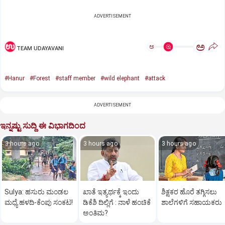
ADVERTISEMENT
ಅ
ಅ
TEAM UDAYAVANI
#Hanur
#Forest
#staff member
#wild elephant
#attack
ADVERTISEMENT
ಇನ್ನಷ್ಟು ಸುದ್ದಿ ಈ ವಿಭಾಗದಿಂದ
3 hours ago
3 hours ago
3 hours ago
Sulya: ಹಸುರು ಮಂಡಲ
ಖಾತೆ ಇತ್ಯರ್ಥಕ್ಕೆ ಇಂದು
ಶಿಕ್ಷಕರ ಹೊರೆ ತಗ್ಗಿಸಲು
ಮಧ್ಯೆ ಹಳದಿ-ಕೆಂಪು ಸಂಕಟ!
ಡಿಕೆಶಿ ದಿಲ್ಲಿಗೆ : ನಾಳೆ ಹಂಚಿಕೆ
ಶಾಲೆಗಳಿಗೆ ಸಹಾಯಕರು
ಅಂತಿಮ?