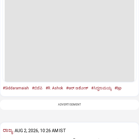
#Siddaramaiah
#ಬಿಜೆಪಿ
#R. Ashok
#ಆರ್‌.ಅಶೋಕ್‌
#ಸಿದ್ದರಾಮಯ್ಯ
#bjp
ADVERTISEMENT
ರಾಜ್ಯ
AUG 2, 2026, 10:26 AM IST