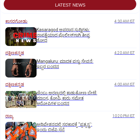
LATEST NEWS
ಕಾಸರಗೋಡು
4:30 AM IST
Kasaragod ಅಪರಾಧ ಸುದ್ದಿಗಳು:
ನಾಪತ್ತೆಯಾದ ಪೊಲೀಸ್‌ಗಾಗಿ ತೀವ್ರ
ಶೋಧ
ದಕ್ಷಿಣಕನ್ನಡ
4:20 AM IST
Mangaluru: ಮಾದಕ ವಸ್ತು ಸೇವನೆ:
ಇಬ್ಬರ ಬಂಧನ
ದಕ್ಷಿಣಕನ್ನಡ
4:00 AM IST
ಚೆಂಬು ಅರಣ್ಯದಲ್ಲಿ ಕಾಡುಕೋಣ ಬೇಟೆ:
ಮಾಂಸ, ಕೋವಿ, ಕಾರು ಸಮೇತ
ಆರೋಪಿಗಳ ಬಂಧನ
ರಾಜ್ಯ
10:20 PM IST
ಅಧಿವೇಶನದಲ್ಲಿ ಸರಕಾರಕ್ಕೆ "ಪ್ರತ್ಯಸ್ತ್ರ':
ಇಂದು ಬಿಜೆಪಿ ಸಭೆ