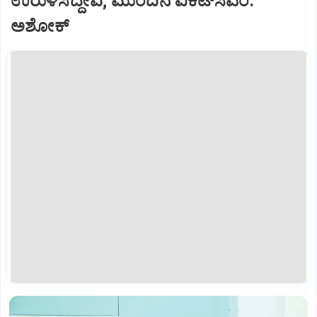
ಉರುಳಿಸಿದ್ದೇವೆ; ಮುಂದಿನ ವಿಕೆಟ್‌ಸಿಎಂ:
ಅಶೋಕ್‌