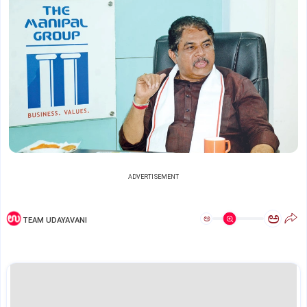
ADVERTISEMENT
ಅ
ಅ
TEAM UDAYAVANI