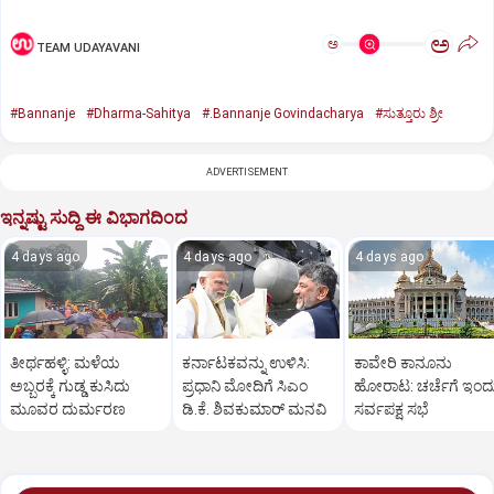
ಅ
ಅ
TEAM UDAYAVANI
#Bannanje
#Dharma-Sahitya
#.Bannanje Govindacharya
#ಸುತ್ತೂರು ಶ್ರೀ
ADVERTISEMENT
ಇನ್ನಷ್ಟು ಸುದ್ದಿ ಈ ವಿಭಾಗದಿಂದ
4 days ago
4 days ago
4 days ago
ತೀರ್ಥಹಳ್ಳಿ: ಮಳೆಯ
ಕರ್ನಾಟಕವನ್ನು ಉಳಿಸಿ:
ಕಾವೇರಿ ಕಾನೂನು
ಅಬ್ಬರಕ್ಕೆ ಗುಡ್ಡ ಕುಸಿದು
ಪ್ರಧಾನಿ ಮೋದಿಗೆ ಸಿಎಂ
ಹೋರಾಟ: ಚರ್ಚೆಗೆ ಇಂದ
ಮೂವರ ದುರ್ಮರಣ
ಡಿ.ಕೆ. ಶಿವಕುಮಾರ್ ಮನವಿ
ಸರ್ವಪಕ್ಷ ಸಭೆ