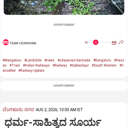
ADVERTISEMENT
ಅ
ಅ
TEAM UDAYAVANI
#Mangaluru
#Landslide
#news
#udayavani kannada
#Bengaluru
#Hass
an
#Train
#Indian Railways
#Railway
#Sakleshpur
#South Western
#C
ancelled
#Railway Update
ADVERTISEMENT
ಬೆಂಗಳೂರು ನಗರ
AUG 2, 2026, 10:00 AM IST
ಧರ್ಮ-ಸಾಹಿತ್ಯದ ಸೂರ್ಯ