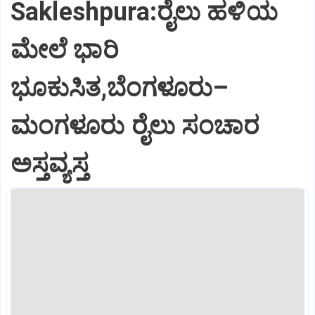
Sakleshpura:ರೈಲು ಹಳಿಯ
ಮೇಲೆ ಭಾರಿ
ಭೂಕುಸಿತ,ಬೆಂಗಳೂರು–
ಮಂಗಳೂರು ರೈಲು ಸಂಚಾರ
ಅಸ್ತವ್ಯಸ್ತ