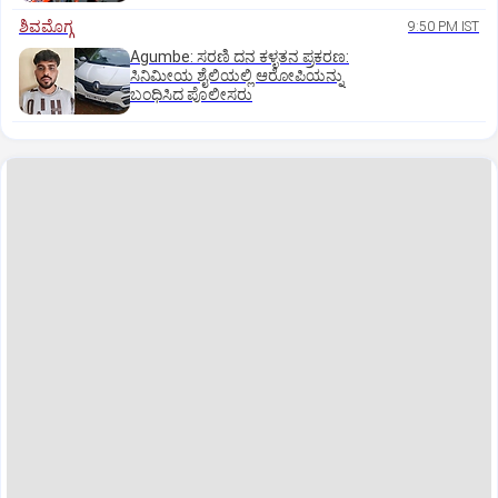
ಶಿವಮೊಗ್ಗ
9:50 PM IST
Agumbe: ಸರಣಿ ದನ ಕಳ್ಳತನ ಪ್ರಕರಣ:
ಸಿನಿಮೀಯ ಶೈಲಿಯಲ್ಲಿ ಆರೋಪಿಯನ್ನು
ಬಂಧಿಸಿದ ಪೊಲೀಸರು