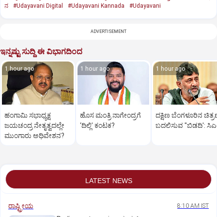
ನ
#Udayavani Digital
#Udayavani Kannada
#Udayavani
ADVERTISEMENT
ಇನ್ನಷ್ಟು ಸುದ್ದಿ ಈ ವಿಭಾಗದಿಂದ
1 hour ago
1 hour ago
1 hour ago
ಹಂಗಾಮಿ ಸಭಾಧ್ಯಕ್ಷ
ಹೊಸ ಮಂತ್ರಿ ನಾಗೇಂದ್ರಗೆ
ದಕ್ಷಿಣ ಬೆಂಗಳೂರಿನ ಚಿತ್
ಜಯಚಂದ್ರ ನೇತೃತ್ವದಲ್ಲೇ
‘ದಿಲ್ಲಿ’ ಕಂಟಕ?
ಬದಲಿಸುವ "ಬಿಡದಿ': ಸಿ
ಮುಂಗಾರು ಅಧಿವೇಶನ?
LATEST NEWS
ರಾಷ್ಟ್ರೀಯ
8:10 AM IST