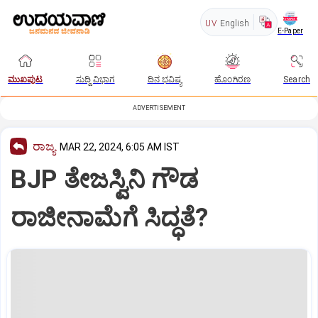
UV
English
E-Paper
ಮುಖಪುಟ
ಸುದ್ದಿ ವಿಭಾಗ
ದಿನ ಭವಿಷ್ಯ
ಹೊಂಗಿರಣ
Search
ADVERTISEMENT
ರಾಜ್ಯ
MAR 22, 2024, 6:05 AM IST
BJP ತೇಜಸ್ವಿನಿ ಗೌಡ
ರಾಜೀನಾಮೆಗೆ ಸಿದ್ಧತೆ?