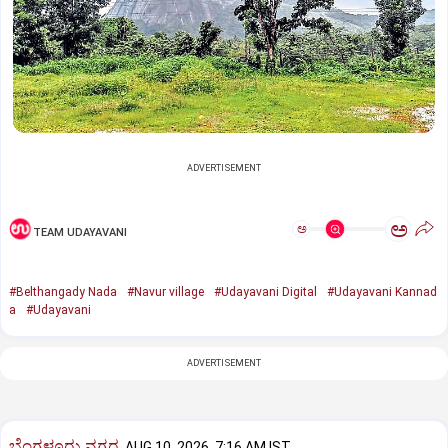
ADVERTISEMENT
ಅ
ಅ
TEAM UDAYAVANI
#Belthangady Nada
#Navur village
#Udayavani Digital
#Udayavani Kannad
a
#Udayavani
ADVERTISEMENT
ಬೆಂಗಳೂರು ನಗರ
AUG 10, 2026, 7:16 AM IST