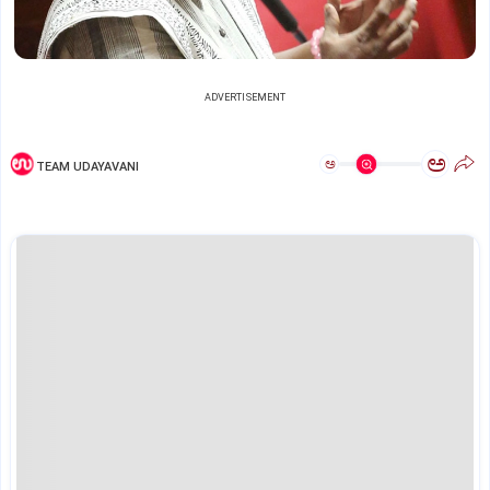
ADVERTISEMENT
ಅ
ಅ
TEAM UDAYAVANI