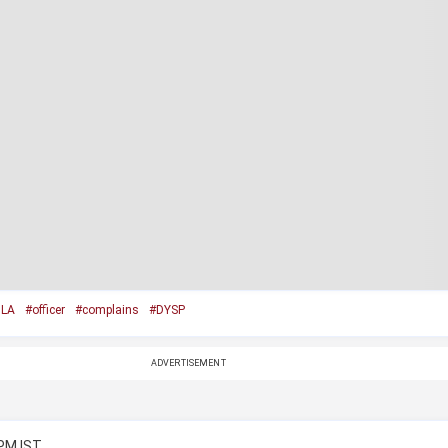
LA
#officer
#complains
#DYSP
ADVERTISEMENT
 PM IST