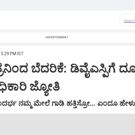
Searc
ADVERTISEMENT
, 5:29 PM IST
ನಿಂದ ಬೆದರಿಕೆ: ಡಿವೈಎಸ್ಪಿಗೆ ದ
ಿಕಾರಿ ಜ್ಯೋತಿ
ರ್ಭ ನಮ್ಮ ಮೇಲೆ ಗಾಡಿ ಹತ್ತಿಸ್ರೋ... ಎಂದೂ ಹೇಳುತ್ತ