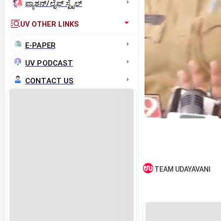
ಫ್ಯಾಶನ್/ಲೈಫ್‌ ಸ್ಟೈಲ್
UV OTHER LINKS
E-PAPER
UV PODCAST
CONTACT US
TEAM UDAYAVANI