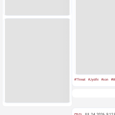
#Threat
#Jyothi
#son
#M
ರಾಜ್ಯ
JUL 24, 2026, 9:12