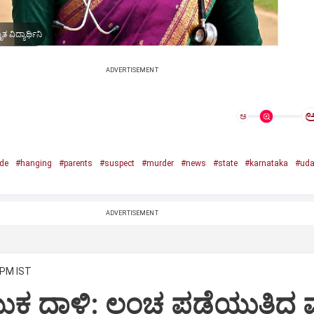
ವಿದ್ಯಾರ್ಥಿನಿ
ADVERTISEMENT
ಅ
de
#hanging
#parents
#suspect
#murder
#news
#state
#karnataka
#uda
ADVERTISEMENT
 PM IST
ತ ದಾಳಿ: ಲಂಚ ಪಡೆಯುತ್ತಿದ್ದ 