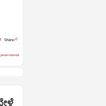
ಅ
Share
yavani kannad
ವೇಳೆ