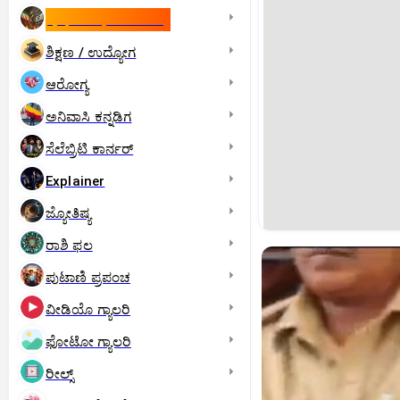
ಇಸ್ರೇಲ್- ಇರಾನ್‌ ಯುದ್ಧ
ಶಿಕ್ಷಣ / ಉದ್ಯೋಗ
ಆರೋಗ್ಯ
ಅನಿವಾಸಿ ಕನ್ನಡಿಗ
ಸೆಲೆಬ್ರಿಟಿ ಕಾರ್ನರ್‌
Explainer
ಜ್ಯೋತಿಷ್ಯ
ರಾಶಿ ಫಲ
ಪುಟಾಣಿ ಪ್ರಪಂಚ
ವೀಡಿಯೊ ಗ್ಯಾಲರಿ
ಫೋಟೋ ಗ್ಯಾಲರಿ
ರೀಲ್ಸ್