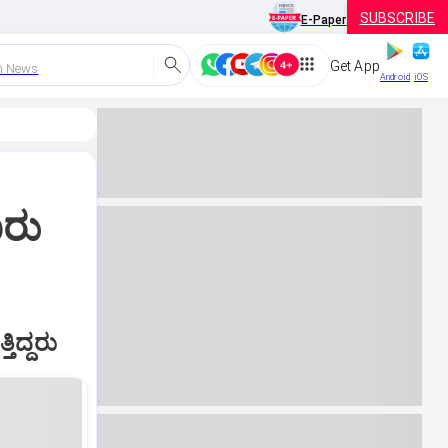
SUBSCRIBE
E-Paper
Get App
h News
Android
iOS
ೂರು
ಿದ್ದರು