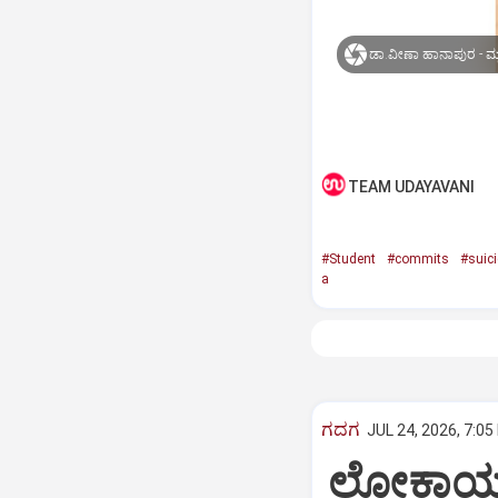
ಡಾ.ವೀಣಾ ಹಾನಾಪುರ - ಮೃತ 
TEAM UDAYAVANI
#Student
#commits
#suici
a
ಗದಗ
JUL 24, 2026, 7:05
ಲೋಕಾಯುಕ್