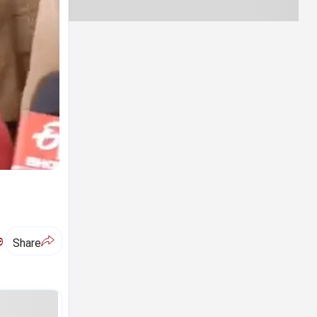
ಅ
Share