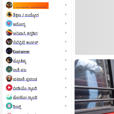
ಇಸ್ರೇಲ್- ಇರಾನ್‌ ಯುದ್ಧ
ಶಿಕ್ಷಣ / ಉದ್ಯೋಗ
ಆರೋಗ್ಯ
ಅನಿವಾಸಿ ಕನ್ನಡಿಗ
ಸೆಲೆಬ್ರಿಟಿ ಕಾರ್ನರ್‌
Explainer
ಜ್ಯೋತಿಷ್ಯ
ರಾಶಿ ಫಲ
ಪುಟಾಣಿ ಪ್ರಪಂಚ
ವೀಡಿಯೊ ಗ್ಯಾಲರಿ
ಫೋಟೋ ಗ್ಯಾಲರಿ
ರೀಲ್ಸ್