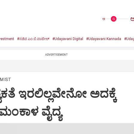
ಅ
vestment
#ಸಚಿವ ಎಂ.ಬಿ.ಪಾಟೀಲ್‌
#Udayavani Digital
#Udayavani Kannada
#Uday
ADVERTISEMENT
AM IST
ಯಕತೆ ಇರಲಿಲ್ಲವೇನೋ ಅದಕ್ಕೆ
: ಮಂಕಾಳ ವೈದ್ಯ