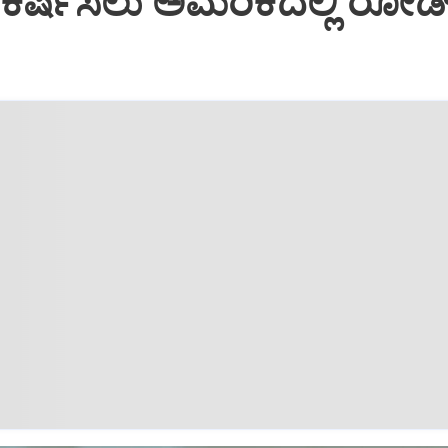
ಕರ್ಷಿಸಲು ಅಮೆರಿಕದಲ್ಲಿ ರೋಡ್