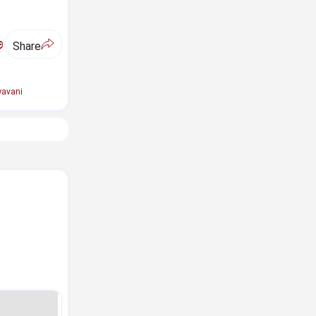
ಅ
Share
avani