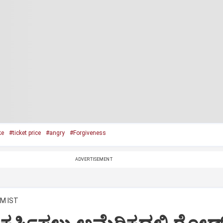
ke
#ticket price
#angry
#Forgiveness
ADVERTISEMENT
AM IST