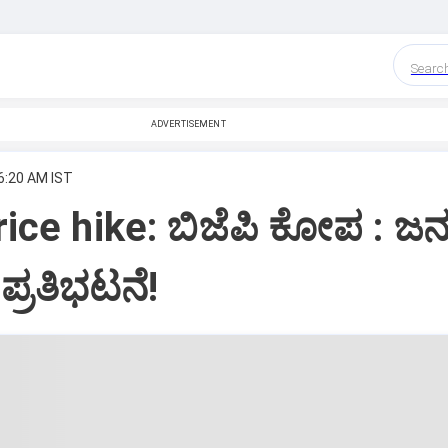
Searc
ADVERTISEMENT
 6:20 AM IST
rice hike: ಬಿಜೆಪಿ ಕೋಪ : ಜ
 ಪ್ರತಿಭಟನೆ!