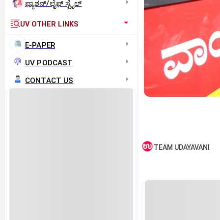
ಫ್ಯಾಶನ್/ಲೈಫ್‌ ಸ್ಟೈಲ್
UV OTHER LINKS
E-PAPER
UV PODCAST
CONTACT US
TEAM UDAYAVANI