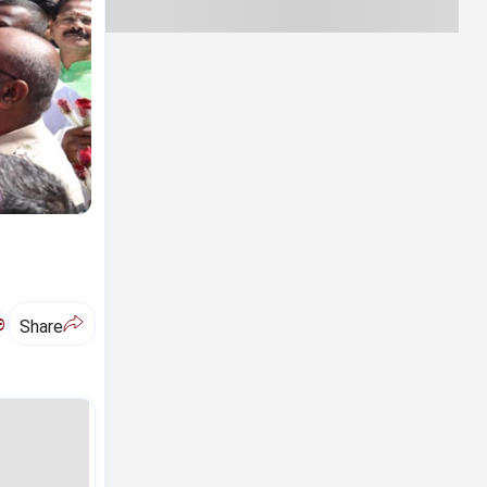
ಅ
Share