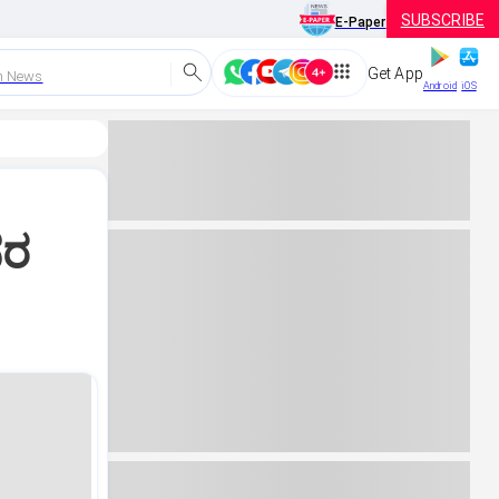
SUBSCRIBE
E-Paper
Get App
h News
Android
iOS
ನರ