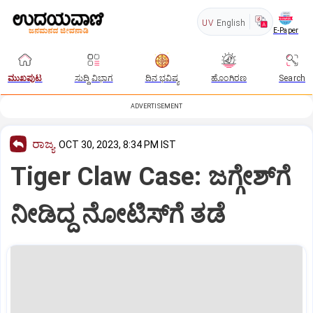
UV
English
E-Paper
ಮುಖಪುಟ
ಸುದ್ದಿ ವಿಭಾಗ
ದಿನ ಭವಿಷ್ಯ
ಹೊಂಗಿರಣ
Search
ADVERTISEMENT
ರಾಜ್ಯ
OCT 30, 2023, 8:34 PM IST
Tiger Claw Case: ಜಗ್ಗೇಶ್‌ಗೆ
ನೀಡಿದ್ದ ನೋಟಿಸ್‌ಗೆ ತಡೆ