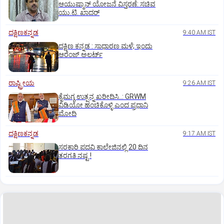
ಆಯುಷ್ಮಾನ್‌ ಯೋಜನೆ ವಿಸ್ತರಣೆ: ಸಚಿವ
ಯು.ಟಿ. ಖಾದರ್
ದಕ್ಷಿಣಕನ್ನಡ
9:40 AM IST
ದಕ್ಷಿಣ ಕನ್ನಡ : ಸಾಧಾರಣ ಮಳೆ; ಇಂದು
ಆರೆಂಜ್‌ ಅಲರ್ಟ್
ರಾಷ್ಟ್ರೀಯ
9:26 AM IST
ಕೈಮಗ್ಗ ಉತ್ಪನ್ನ ಖರೀದಿಸಿ..: GRWM
ವಿಡಿಯೋ ಹಂಚಿಕೊಳ್ಳಿ ಎಂದ ಪ್ರಧಾನಿ
ಮೋದಿ
ದಕ್ಷಿಣಕನ್ನಡ
9:17 AM IST
ಸರಕಾರಿ ಪದವಿ ಕಾಲೇಜಿನಲ್ಲಿ 20 ದಿನ
ತರಗತಿ ನಷ್ಟ !