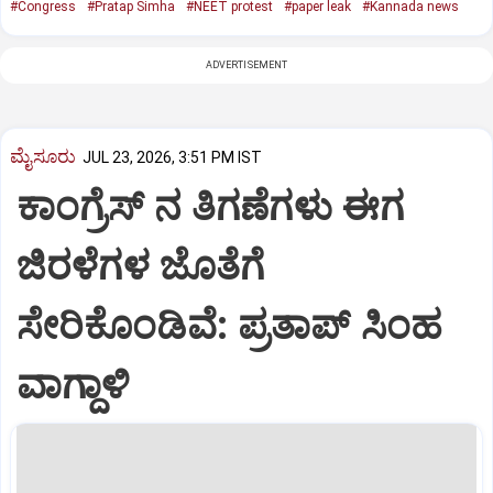
#Congress
#Pratap Simha
#NEET protest
#paper leak
#Kannada news
ADVERTISEMENT
ಮೈಸೂರು
JUL 23, 2026, 3:51 PM IST
ಕಾಂಗ್ರೆಸ್ ನ ತಿಗಣೆಗಳು ಈಗ
ಜಿರಳೆಗಳ ಜೊತೆಗೆ
ಸೇರಿಕೊಂಡಿವೆ: ಪ್ರತಾಪ್ ಸಿಂಹ
ವಾಗ್ದಾಳಿ