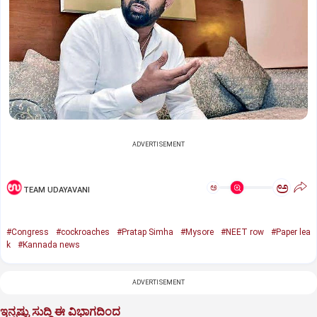
ADVERTISEMENT
ಅ
ಅ
TEAM UDAYAVANI
#Congress
#cockroaches
#Pratap Simha
#Mysore
#NEET row
#Paper lea
k
#Kannada news
ADVERTISEMENT
ಇನ್ನಷ್ಟು ಸುದ್ದಿ ಈ ವಿಭಾಗದಿಂದ