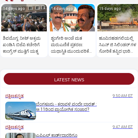
14 days ago
14 days ago
15 days ago
ಶಿವಮೊಗ್ಗ: ನೀಟ್ ಅಕ್ರಮ
ಶೃಂಗೇರಿ ಅಂಚೆ ಮತ
ಹೂವಿನಹಡಗಲಿಯಲ್ಲಿ
ಖಂಡಿಸಿ ಬಿಜೆಪಿ ಕಚೇರಿಗೆ
ಮರುಎಣಿಕೆ ಪ್ರಕರಣ:
ಸಿಎನ್ ಜಿ ಸಿಲಿಂಡರ್ ಗಳ
ಕಾಂಗ್ರೆಸ್ ಮುತ್ತಿಗೆ ಯತ್ನ
ಯಥಾಸ್ಥಿತಿ ಮುಂದುವರಿಕೆಗೆ
ಸೋರಿಕೆ:ತಪ್ಪಿದ ಭಾರಿ
ಸುಪ್ರೀಂ ಕೋರ್ಟ್‌ ಸೂಚನೆ
ಅನಾಹುತ
LATEST NEWS
ದಕ್ಷಿಣಕನ್ನಡ
9:50 AM IST
ಬೆಂಗಳೂರು - ಕರಾವಳಿ ವಂದೇ ಭಾರತ್‌ :
ಆ.11ರಿಂದ ಪ್ರಾಯೋಗಿಕ ಸಂಚಾರ?
ದಕ್ಷಿಣಕನ್ನಡ
9:47 AM IST
ಎಪಿಎಲ್‌ ಕಾರ್ಡ್‌ದಾರರಿಗೂ