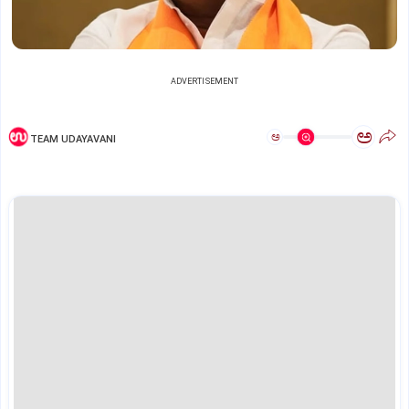
ADVERTISEMENT
ಅ
ಅ
TEAM UDAYAVANI