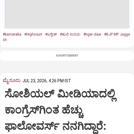
#karnataka
#Highcourt
#ಜಗ್ಗೇಶ್‌
#ಹುಲಿ ಉಗುರು
#tiger claw
#BJP MP Jagge
sh
ADVERTISEMENT
ಮೈಸೂರು
JUL 23, 2026, 4:26 PM IST
ಸೋಶಿಯಲ್‌ ಮೀಡಿಯಾದಲ್ಲಿ
ಕಾಂಗ್ರೆಸ್‌ಗಿಂತ ಹೆಚ್ಚು
ಫಾಲೋವರ್ಸ್‌ ನನಗಿದ್ದಾರೆ: