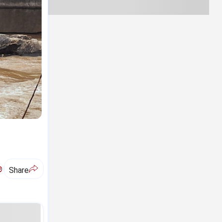
ಅ
Share