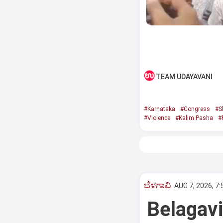
TEAM UDAYAVANI
#Karnataka
#Congress
#S
#Violence
#Kalim Pasha
#
ಬೆಳಗಾವಿ
AUG 7, 2026, 7
Belagav