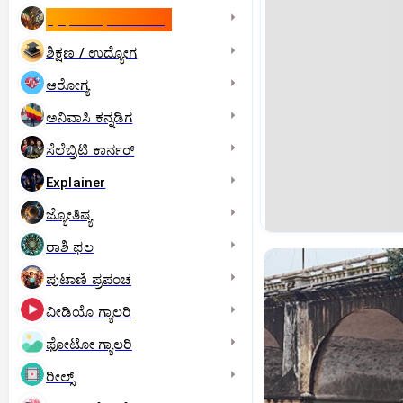
ಇಸ್ರೇಲ್- ಇರಾನ್‌ ಯುದ್ಧ
ಶಿಕ್ಷಣ / ಉದ್ಯೋಗ
ಆರೋಗ್ಯ
ಅನಿವಾಸಿ ಕನ್ನಡಿಗ
ಸೆಲೆಬ್ರಿಟಿ ಕಾರ್ನರ್‌
Explainer
ಜ್ಯೋತಿಷ್ಯ
ರಾಶಿ ಫಲ
ಪುಟಾಣಿ ಪ್ರಪಂಚ
ವೀಡಿಯೊ ಗ್ಯಾಲರಿ
ಫೋಟೋ ಗ್ಯಾಲರಿ
ರೀಲ್ಸ್