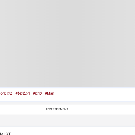
ುಂಗಾ ನದಿ
#ಶಿವಮೊಗ್ಗ
#ನಗರ
#Man
ADVERTISEMENT
PM IST