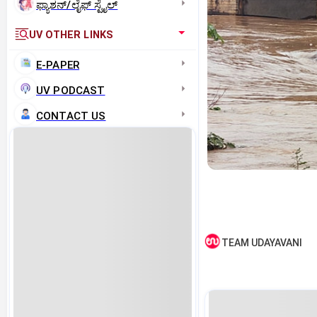
ಫ್ಯಾಶನ್/ಲೈಫ್‌ ಸ್ಟೈಲ್
UV OTHER LINKS
E-PAPER
UV PODCAST
CONTACT US
TEAM UDAYAVANI