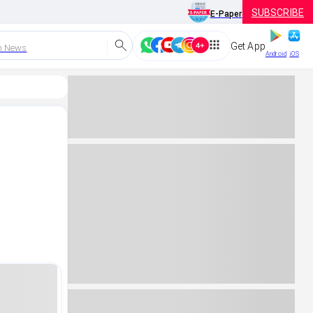
SUBSCRIBE
E-Paper
Get App
h News
Android
iOS