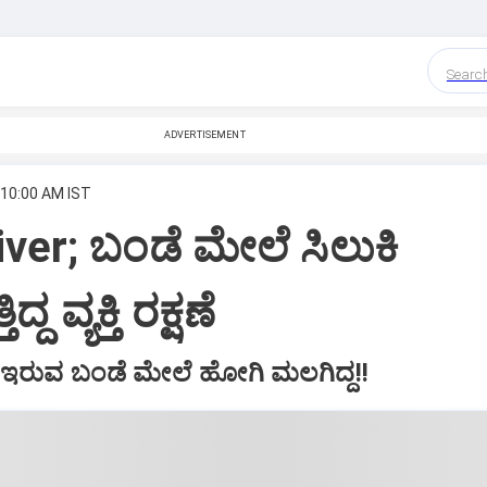
Searc
ADVERTISEMENT
 10:00 AM IST
ver; ಬಂಡೆ ಮೇಲೆ ಸಿಲುಕಿ
ದ ವ್ಯಕ್ತಿ ರಕ್ಷಣೆ
ವೆ ಇರುವ ಬಂಡೆ ಮೇಲೆ ಹೋಗಿ ಮಲಗಿದ್ದ!!