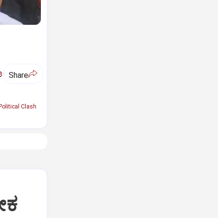
ಅ
Share
Political Clash
ೀಕ