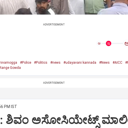
ADVERTISEMENT
ಅ
hivamogga
#Police
#Politics
#news
#udayavani kannada
#News
#AICC
#
Range Gowda
ADVERTISEMENT
:56 PM IST
i: ಶಿವಂ ಅಸೋಸಿಯೇಟ್ಸ್ ಮಾಲ