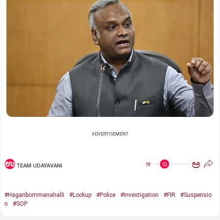
ADVERTISEMENT
ಅ
ಅ
TEAM UDAYAVANI
#Hagaribommanahalli
#Lockup
#Police
#Investigation
#FIR
#Suspensio
n
#SOP