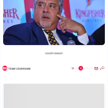
ADVERTISEMENT
ಅ
ಅ
TEAM UDAYAVANI