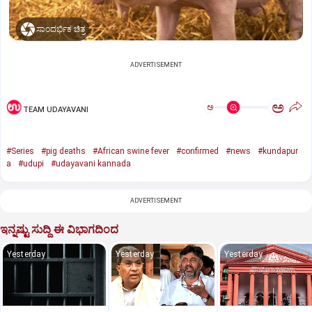
ಸಾಂದರ್ಭಿಕ ಚಿತ್ರ
ADVERTISEMENT
ಅ
ಅ
TEAM UDAYAVANI
#Series
#pig deaths
#African swine fever
#confirmed
#news
#kundapur
a
#udupi
#udayavani kannada
ADVERTISEMENT
ಇನ್ನಷ್ಟು ಸುದ್ದಿ ಈ ವಿಭಾಗದಿಂದ
Yesterday
Yesterday
Yesterday