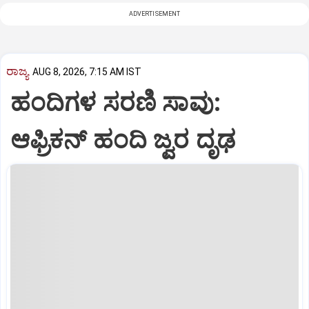
ADVERTISEMENT
ರಾಜ್ಯ
AUG 8, 2026, 7:15 AM IST
ಹಂದಿಗಳ ಸರಣಿ ಸಾವು:
ಆಫ್ರಿಕನ್‌ ಹಂದಿ ಜ್ವರ ದೃಢ