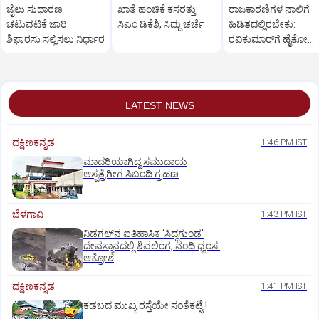
ಜೈಲು ಸುಧಾರಣ
ಖಾತೆ ಹಂಚಿಕೆ ಕಸರತ್ತು:
ರಾಜಕಾರಣಿಗಳ ನಾಲಿಗೆ
ಚಟುವಟಿಕೆ ಜಾರಿ:
ಸಿಎಂ ಡಿಕೆಶಿ, ಸಿದ್ದು ಚರ್ಚೆ
ಹಿಡಿತದಲ್ಲಿರಬೇಕು:
ಶಿಫಾರಸು ಸಲ್ಲಿಸಲು ನಿರ್ಧಾರ
ರವಿಕುಮಾರ್‌ಗೆ ಹೈಕೋರ್ಟ
ಚಾಟಿ
LATEST NEWS
ದಕ್ಷಿಣಕನ್ನಡ
1:46 PM IST
ಮಾದರಿಯಾಗಿದ್ದ ಸಮುದಾಯ
ಆಸ್ಪತ್ರೆಗೀಗ ಸಿಬಂದಿ ಗ್ರಹಣ
ಬೆಳಗಾವಿ
1:43 PM IST
ನಿಡಗಲ್‌ನ ಐತಿಹಾಸಿಕ ‘ಸಿದ್ಧಗುಂಡ’
ದೇವಸ್ಥಾನದಲ್ಲಿ ಶಿವಲಿಂಗ, ನಂದಿ ಧ್ವಂಸ:
ಆಕ್ರೋಶ
ದಕ್ಷಿಣಕನ್ನಡ
1:41 PM IST
ಕಡಬದ ಮುಖ್ಯ ರಸ್ತೆಯೇ ಸಂತೆಕಟ್ಟೆ !