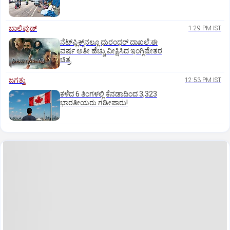
ಬಾಲಿವುಡ್‌
1:29 PM IST
ನೆಟ್‌ಫ್ಲಿಕ್ಸ್‌ನಲ್ಲೂ ಧುರಂಧರ್‌ ದಾಖಲೆ:ಈ
ವರ್ಷ ಅತೀ ಹೆಚ್ಚು ವೀಕ್ಷಿಸಿದ ಇಂಗ್ಲಿಷೇತರ
ಚಿತ್ರ
ಜಗತ್ತು
12:53 PM IST
ಕಳೆದ 6 ತಿಂಗಳಲ್ಲಿ ಕೆನಡಾದಿಂದ 3,323
ಭಾರತೀಯರು ಗಡೀಪಾರು!