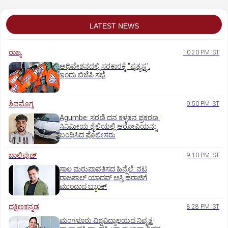
LATEST NEWS
ರಾಜ್ಯ
10:20 PM IST
ಅಧಿವೇಶನದಲ್ಲಿ ಸರಕಾರಕ್ಕೆ "ಪ್ರತ್ಯಸ್ತ್ರ':
ಇಂದು ಬಿಜೆಪಿ ಸಭೆ
ಶಿವಮೊಗ್ಗ
9:50 PM IST
Agumbe: ಸರಣಿ ದನ ಕಳ್ಳತನ ಪ್ರಕರಣ:
ಸಿನಿಮೀಯ ಶೈಲಿಯಲ್ಲಿ ಆರೋಪಿಯನ್ನು
ಬಂಧಿಸಿದ ಪೊಲೀಸರು
ಬಾಲಿವುಡ್‌
9:10 PM IST
ಸಾಲ ಮರುಪಾವತಿಸದ ಹಿನ್ನೆಲೆ: ನಟ
ರಾಜಪಾಲ್ ಯಾದವ್‌ ಆಸ್ತಿ ಹರಾಜಿಗೆ
ಮುಂದಾದ ಬ್ಯಾಂಕ್
ದಕ್ಷಿಣಕನ್ನಡ
8:28 PM IST
ಮಂಗಳೂರು ವಿಶ್ವವಿದ್ಯಾಲಯದ ನಿವೃತ್ತ