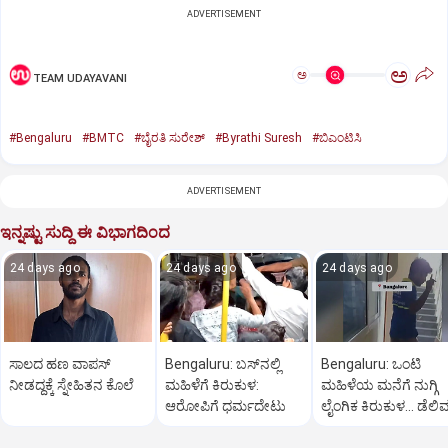
ADVERTISEMENT
ಅ
ಅ
TEAM UDAYAVANI
#Bengaluru
#BMTC
#ಬೈರತಿ ಸುರೇಶ್
#Byrathi Suresh
#ಬಿಎಂಟಿಸಿ
ADVERTISEMENT
ಇನ್ನಷ್ಟು ಸುದ್ದಿ ಈ ವಿಭಾಗದಿಂದ
24 days ago
24 days ago
24 days ago
ಸಾಲದ ಹಣ ವಾಪಸ್‌
Bengaluru: ಬಸ್‌ನಲ್ಲಿ
Bengaluru: ಒಂಟಿ
ನೀಡದ್ದಕ್ಕೆ ಸ್ನೇಹಿತನ ಕೊಲೆ
ಮಹಿಳೆಗೆ ಕಿರುಕುಳ:
ಮಹಿಳೆಯ ಮನೆಗೆ ನುಗ್ಗಿ
ಆರೋಪಿಗೆ ಧರ್ಮದೇಟು
ಲೈಂಗಿಕ ಕಿರುಕುಳ... ಡೆಲಿವ
ಬಾಯ್ ಬಂಧನ