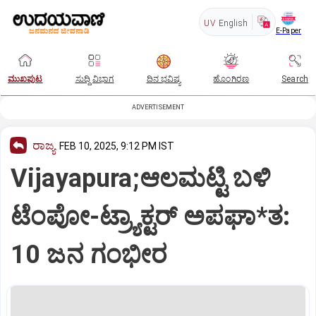
UV
English
E-Paper
ಮುಖಪುಟ
ಸುದ್ದಿ ವಿಭಾಗ
ದಿನ ಭವಿಷ್ಯ
ಹೊಂಗಿರಣ
Search
ADVERTISEMENT
ರಾಜ್ಯ
FEB 10, 2025, 9:12 PM IST
Vijayapura;ಆಲಮಟ್ಟಿ ಬಳಿ
ಟೆಂಪೋ-ಟ್ರ್ಯಾಕ್ಟರ್ ಅಪಘಾ*ತ:
10 ಜನ ಗಂಭೀರ