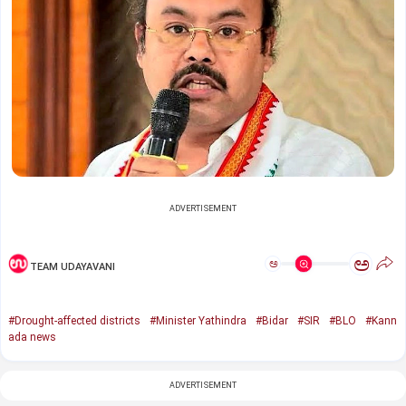
ADVERTISEMENT
ಅ
ಅ
TEAM UDAYAVANI
#Drought-affected districts
#Minister Yathindra
#Bidar
#SIR
#BLO
#Kann
ada news
ADVERTISEMENT