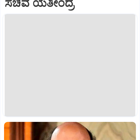
ಸಚಿವ ಯತೀಂದ್ರ