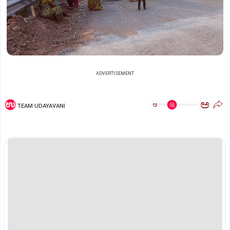
ADVERTISEMENT
ಅ
ಅ
TEAM UDAYAVANI