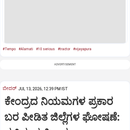
#Tempo
#Alamati
#10 serious
#tractor
#vijayapura
ADVERTISEMENT
ಬೀದರ್
JUL 13, 2026, 12:39 PM IST
ಕೇಂದ್ರದ ನಿಯಮಗಳ ಪ್ರಕಾರ
ಬರ ಪೀಡಿತ ಜಿಲ್ಲೆಗಳ ಘೋಷಣೆ: