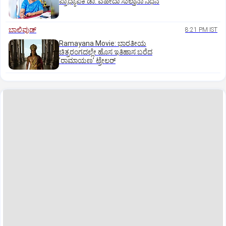
ಪ್ರಾಧ್ಯಾಪಕಿ ಡಾ. ವಹೀದಾ ಸುಲ್ತಾನಾ ನಿಧನ
ಬಾಲಿವುಡ್‌
8:21 PM IST
Ramayana Movie: ಭಾರತೀಯ
ಚಿತ್ರರಂಗದಲ್ಲೇ ಹೊಸ ಇತಿಹಾಸ ಬರೆದ
ʼರಾಮಾಯಣʼ ಟ್ರೇಲರ್