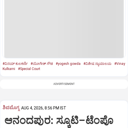
#ವಿನಯ್‌ ಕುಲಕರ್ಣಿ
#ಯೋಗೇಶ್‌ ಗೌಡ
#yogesh gowda
#ವಿಶೇಷ ನ್ಯಾಯಾಲಯ
#Vinay
Kulkarni
#Special Court
ADVERTISEMENT
ಶಿವಮೊಗ್ಗ
AUG 4, 2026, 8:56 PM IST
ಆನಂದಪುರ: ಸ್ಕೂಟಿ–ಟೆಂಪೊ