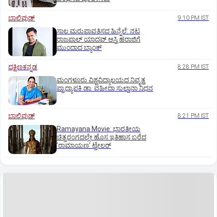
ಬಾಲಿವುಡ್‌
9:10 PM IST
ಸಾಲ ಮರುಪಾವತಿಸದ ಹಿನ್ನೆಲೆ: ನಟ
ರಾಜಪಾಲ್ ಯಾದವ್‌ ಆಸ್ತಿ ಹರಾಜಿಗೆ
ಮುಂದಾದ ಬ್ಯಾಂಕ್
ದಕ್ಷಿಣಕನ್ನಡ
8:28 PM IST
ಮಂಗಳೂರು ವಿಶ್ವವಿದ್ಯಾಲಯದ ನಿವೃತ್ತ
ಪ್ರಾಧ್ಯಾಪಕಿ ಡಾ. ವಹೀದಾ ಸುಲ್ತಾನಾ ನಿಧನ
ಬಾಲಿವುಡ್‌
8:21 PM IST
Ramayana Movie: ಭಾರತೀಯ
ಚಿತ್ರರಂಗದಲ್ಲೇ ಹೊಸ ಇತಿಹಾಸ ಬರೆದ
ʼರಾಮಾಯಣʼ ಟ್ರೇಲರ್