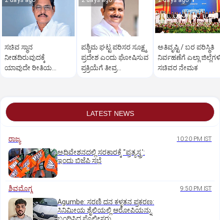
2 days ago
2 days ago
2 days ago
ಸಚಿವ ಸ್ಥಾನ
ಪಶ್ಚಿಮ ಘಟ್ಟ ಪರಿಸರ ಸೂಕ್ಷ್ಮ
ಅತಿವೃಷ್ಟಿ / ಬರ ಪರಿಸ್ಥಿತಿ
ನೀಡದಿರುವುದಕ್ಕೆ
ಪ್ರದೇಶ ಎಂದು ಘೋಷಿಸುವ
ನಿರ್ವಹಣೆಗೆ ಎಲ್ಲಾ ಜಿಲ್ಲೆಗಳ
ಯಾವುದೇ ರೀತಿಯ
ಪ್ರಕ್ರಿಯೆಗೆ ತೀವ್ರ
ಸಚಿವರ ನೇಮಕ
ಬೇಸರವಿಲ್ಲ: ಹೊನ್ನಾಳಿ
ವಿರೋಧ:ಮುನಿಯಾಲು
ಶಾಸಕ ಶಾಂತನಗೌಡ
LATEST NEWS
ರಾಜ್ಯ
10:20 PM IST
ಅಧಿವೇಶನದಲ್ಲಿ ಸರಕಾರಕ್ಕೆ "ಪ್ರತ್ಯಸ್ತ್ರ':
ಇಂದು ಬಿಜೆಪಿ ಸಭೆ
ಶಿವಮೊಗ್ಗ
9:50 PM IST
Agumbe: ಸರಣಿ ದನ ಕಳ್ಳತನ ಪ್ರಕರಣ:
ಸಿನಿಮೀಯ ಶೈಲಿಯಲ್ಲಿ ಆರೋಪಿಯನ್ನು
ಬಂಧಿಸಿದ ಪೊಲೀಸರು