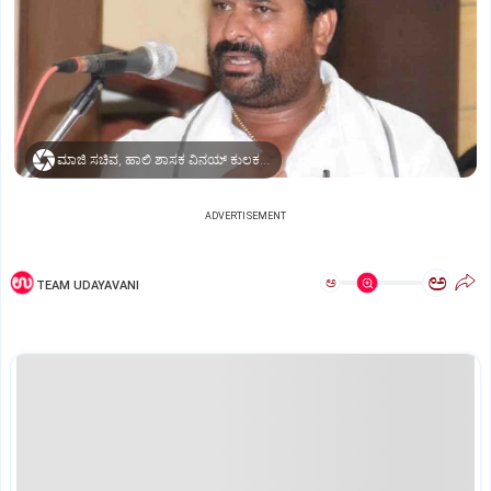
ಮಾಜಿ ಸಚಿವ, ಹಾಲಿ ಶಾಸಕ ವಿನಯ್‌ ಕುಲಕರ್ಣಿ.
ADVERTISEMENT
ಅ
ಅ
TEAM UDAYAVANI