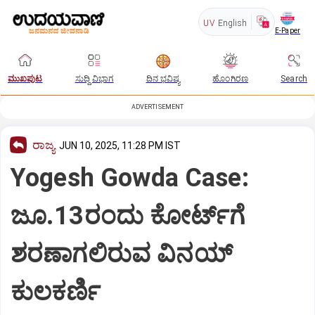
UV
English
E-Paper
ಮುಖಪುಟ
ಸುದ್ದಿ ವಿಭಾಗ
ದಿನ ಭವಿಷ್ಯ
ಹೊಂಗಿರಣ
Search
ADVERTISEMENT
ರಾಜ್ಯ
JUN 10, 2025, 11:28 PM IST
Yogesh Gowda Case:
ಜೂ.13ರಂದು ಕೋರ್ಟ್‌ಗೆ
ಶರಣಾಗಲಿರುವ ವಿನಯ್‌
ಕುಲಕರ್ಣಿ