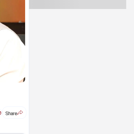
ಅ
Share