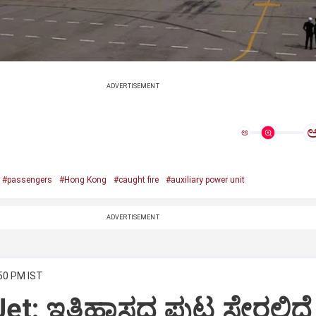
ADVERTISEMENT
ಅ
#passengers
#Hong Kong
#caught fire
#auxiliary power unit
ADVERTISEMENT
:50 PM IST
Jet: ಇತಿಹಾಸದ ಪುಟ ಸೇರಲಿದೆ