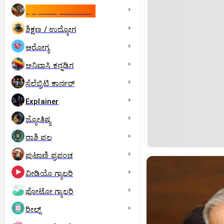
ಇಸ್ರೇಲ್- ಇರಾನ್‌ ಯುದ್ಧ
ಶಿಕ್ಷಣ / ಉದ್ಯೋಗ
ಆರೋಗ್ಯ
ಅನಿವಾಸಿ ಕನ್ನಡಿಗ
ಸೆಲೆಬ್ರಿಟಿ ಕಾರ್ನರ್‌
Explainer
ಜ್ಯೋತಿಷ್ಯ
ರಾಶಿ ಫಲ
ಪುಟಾಣಿ ಪ್ರಪಂಚ
ವೀಡಿಯೊ ಗ್ಯಾಲರಿ
ಫೋಟೋ ಗ್ಯಾಲರಿ
ರೀಲ್ಸ್