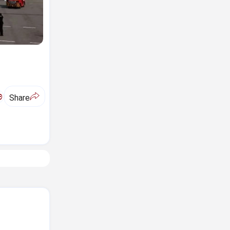
ಅ
Share