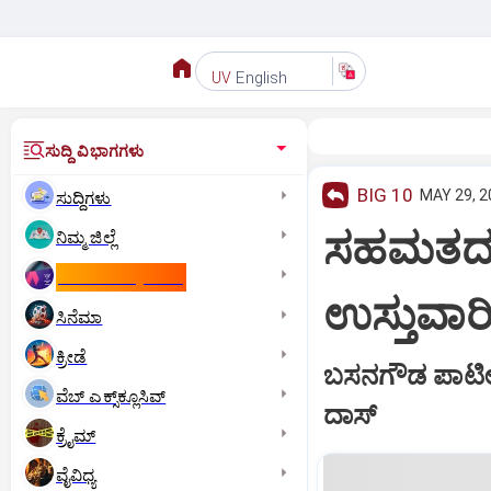
English
UV
ಸುದ್ದಿ ವಿಭಾಗಗಳು
BIG 10
MAY 29, 2
ಸುದ್ದಿಗಳು
ಸಹಮತದ ಮೂ
ನಿಮ್ಮ ಜಿಲ್ಲೆ
ಕಾಮನ್‌ ವೆಲ್ತ್‌ ಗೇಮ್ಸ್‌
ಉಸ್ತುವಾರ
ಸಿನೆಮಾ
ಕ್ರೀಡೆ
ಬಸನಗೌಡ ಪಾಟೀಲ್
ವೆಬ್ ಎಕ್ಸ್‌ಕ್ಲೂಸಿವ್
ದಾಸ್‌
ಕ್ರೈಮ್
ವೈವಿಧ್ಯ