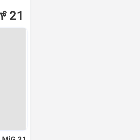
್‌ 21
ಿ MiG 21