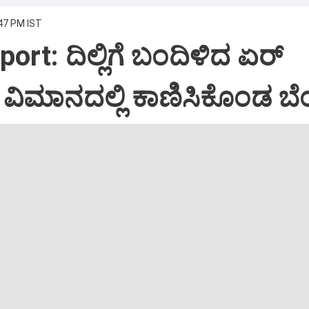
:47 PM IST
port: ದಿಲ್ಲಿಗೆ ಬಂದಿಳಿದ ಏರ್‌
ಿಮಾನದಲ್ಲಿ ಕಾಣಿಸಿಕೊಂಡ ಬೆಂ