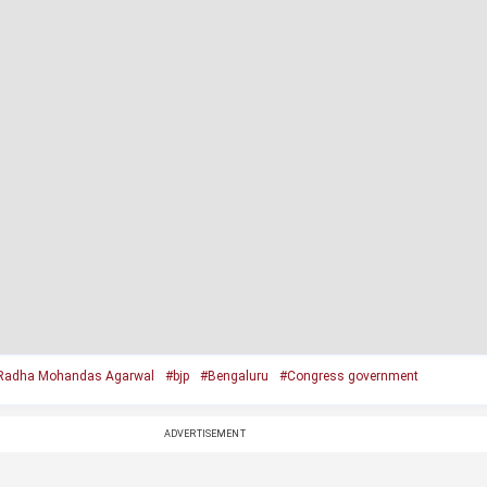
 Radha Mohandas Agarwal
#bjp
#Bengaluru
#Congress government
ADVERTISEMENT