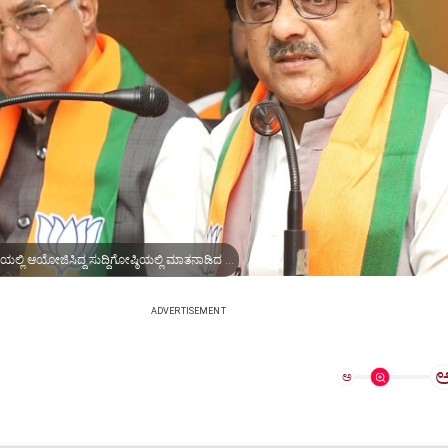
ಬೆಂಗಳೂರಿನ ಬಿಜೆಪಿ ಕಚೇರಿಯಲ್ಲಿ ಆಯೋಜಿಸಿದ್ದ ಸುದ್ದಿಗೋಷ್ಠಿಯಲ್ಲಿ ಮಾತನಾಡಿದ ರಾಜ್ಯ ಉಸ್ತುವಾರಿ ಡಾ.ರಾಧಾಮೋಹನ್‌ ದಾಸ್‌ ಅಗರ್ವಾಲ್‌
ADVERTISEMENT
ಅ