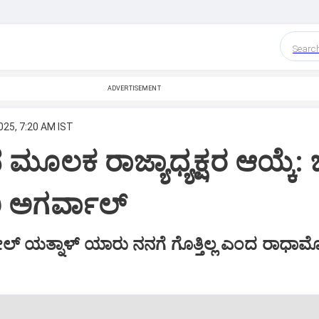
Searc
ADVERTISEMENT
025, 7:20 AM IST
ಲಕ ರಾಜ್ಯಾಧ್ಯಕ್ಷರ ಆಯ್ಕೆ: ಬ
ಿ ಅಗರ್ವಾಲ್‌
‌ ಯತ್ನಾಳ್‌ ಯಾರು ನನಗೆ ಗೊತ್ತಿಲ್ಲ ಎಂದ ರಾಧಾ