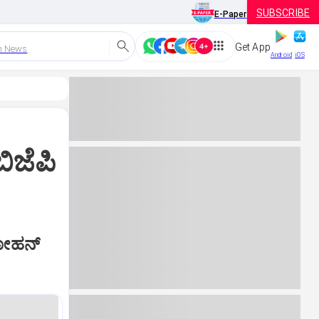
SUBSCRIBE
E-Paper
Get App
h News
Android
iOS
ಿಜೆಪಿ
ಮೋಹನ್‌