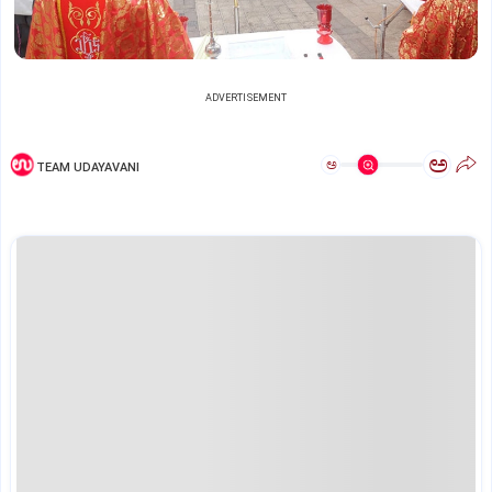
ADVERTISEMENT
ಅ
ಅ
TEAM UDAYAVANI