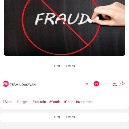
ADVERTISEMENT
ಅ
ಅ
TEAM UDAYAVANI
#Scam
#targets
#karkala
#Youth
#Online investment
ADVERTISEMENT