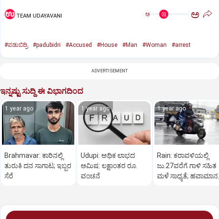
ಅ
ಅ
TEAM UDAYAVANI
#ಪಡುಬಿದ್ರಿ
#padubidri
#Accused
#House
#Man
#Woman
#arrest
ADVERTISEMENT
ಇನ್ನಷ್ಟು ಸುದ್ದಿ ಈ ವಿಭಾಗದಿಂದ
1 year ago
1 year ago
1 year ago
Brahmavar: ಕಾರಿನಲ್ಲಿ
Udupi: ಅಧಿಕ ಲಾಭದ
Rain: ಕರಾವಳಿಯಲ್ಲಿ
ತುರುಕಿ ದನ ಸಾಗಾಟ; ಇಬ್ಬರ
ಆಮಿಷ: ಲಕ್ಷಾಂತರ ರೂ.
ಜು.27ವರೆಗೆ ಗಾಳಿ ಸಹಿತ
ಸೆರೆ
ವಂಚನೆ
ಮಳೆ ಸಾಧ್ಯತೆ; ಹವಾಮಾನ
ಇಲಾಖೆ ಎಚ್ಚರಿಕೆ