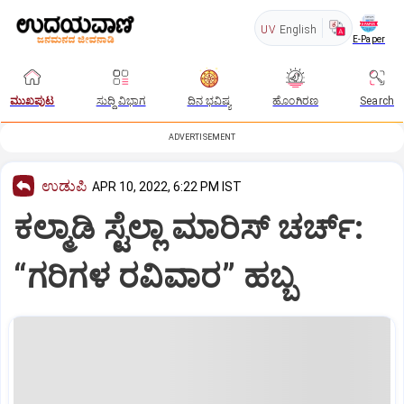
UV
English
E-Paper
ಮುಖಪುಟ
ಸುದ್ದಿ ವಿಭಾಗ
ದಿನ ಭವಿಷ್ಯ
ಹೊಂಗಿರಣ
Search
ADVERTISEMENT
ಉಡುಪಿ
APR 10, 2022, 6:22 PM IST
ಕಲ್ಮಾಡಿ ಸ್ಟೆಲ್ಲಾ ಮಾರಿಸ್ ಚರ್ಚ್:
“ಗರಿಗಳ ರವಿವಾರ” ಹಬ್ಬ