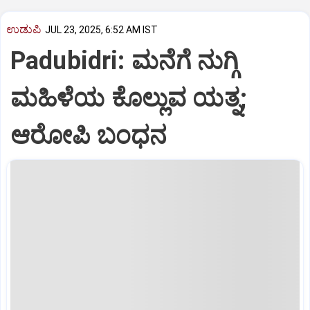
ಉಡುಪಿ
JUL 23, 2025, 6:52 AM IST
Padubidri: ಮನೆಗೆ ನುಗ್ಗಿ
ಮಹಿಳೆಯ ಕೊಲ್ಲುವ ಯತ್ನ;
ಆರೋಪಿ ಬಂಧನ