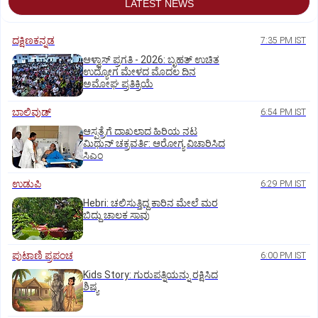
LATEST NEWS
ದಕ್ಷಿಣಕನ್ನಡ
7:35 PM IST
ಆಳ್ವಾಸ್‌ ಪ್ರಗತಿ - 2026: ಬೃಹತ್ ಉಚಿತ
ಉದ್ಯೋಗ ಮೇಳದ ಮೊದಲ ದಿನ
ಅಮೋಘ ಪ್ರತಿಕ್ರಿಯೆ
ಬಾಲಿವುಡ್‌
6:54 PM IST
ಆಸ್ಪತ್ರೆಗೆ ದಾಖಲಾದ ಹಿರಿಯ ನಟ
ಮಿಥುನ್ ಚಕ್ರವರ್ತಿ: ಆರೋಗ್ಯ ವಿಚಾರಿಸಿದ
ಸಿಎಂ
ಉಡುಪಿ
6:29 PM IST
Hebri: ಚಲಿಸುತ್ತಿದ್ದ ಕಾರಿನ ಮೇಲೆ ಮರ
ಬಿದ್ದು ಚಾಲಕ ಸಾವು
ಪುಟಾಣಿ ಪ್ರಪಂಚ
6:00 PM IST
Kids Story: ಗುರುಪತ್ನಿಯನ್ನು ರಕ್ಷಿಸಿದ
ಶಿಷ್ಯ