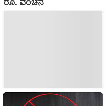
ರೂ. ವಂಚನೆ