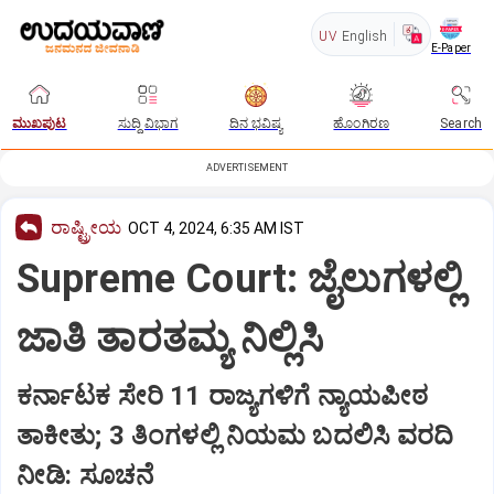
UV
English
E-Paper
ಮುಖಪುಟ
ಸುದ್ದಿ ವಿಭಾಗ
ದಿನ ಭವಿಷ್ಯ
ಹೊಂಗಿರಣ
Search
ADVERTISEMENT
ರಾಷ್ಟ್ರೀಯ
OCT 4, 2024, 6:35 AM IST
Supreme Court: ಜೈಲುಗಳಲ್ಲಿ
ಜಾತಿ ತಾರತಮ್ಯ ನಿಲ್ಲಿಸಿ
ಕರ್ನಾಟಕ ಸೇರಿ 11 ರಾಜ್ಯಗಳಿಗೆ ನ್ಯಾಯಪೀಠ
ತಾಕೀತು; 3 ತಿಂಗಳಲ್ಲಿ ನಿಯಮ ಬದಲಿಸಿ ವರದಿ
ನೀಡಿ: ಸೂಚನೆ