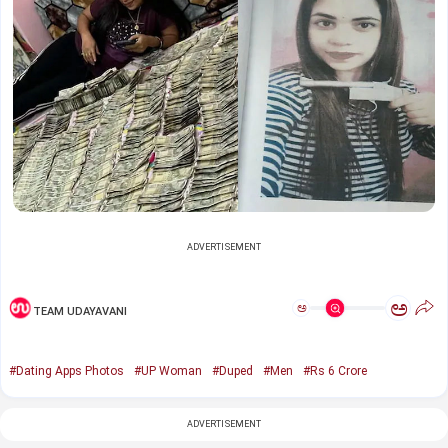
ADVERTISEMENT
ಅ
ಅ
TEAM UDAYAVANI
#Dating Apps Photos
#UP Woman
#Duped
#Men
#Rs 6 Crore
ADVERTISEMENT