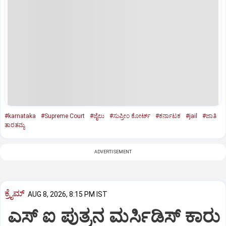
#karnataka
#Supreme Court
#ಜೈಲು
#ಸುಪ್ರೀಂ ಕೋರ್ಟ್‌
#ಕರ್ನಾಟಕ
#jail
#ಜಾತಿ
ತಾರತಮ್ಯ
ADVERTISEMENT
ಕ್ರೈಮ್
AUG 8, 2026, 8:15 PM IST
ಎಸ್ ಐ ಪುತ್ರನ ಮರ್ಸಿಡಿಸ್‌ ಕಾರು