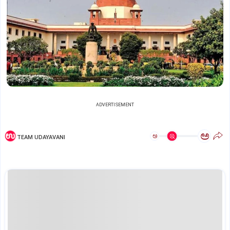
ADVERTISEMENT
ಅ
ಅ
TEAM UDAYAVANI