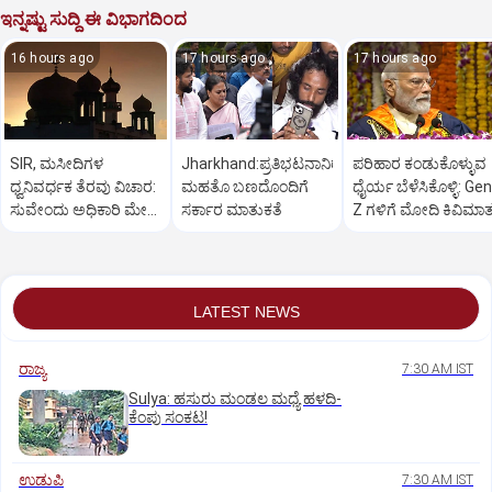
ಇನ್ನಷ್ಟು ಸುದ್ದಿ ಈ ವಿಭಾಗದಿಂದ
16 hours ago
17 hours ago
17 hours ago
SIR, ಮಸೀದಿಗಳ
Jharkhand:ಪ್ರತಿಭಟನಾನಿರತ
ಪರಿಹಾರ ಕಂಡುಕೊಳ್ಳುವ
ಧ್ವನಿವರ್ಧಕ ತೆರವು ವಿಚಾರ:
ಮಹತೊ ಬಣದೊಂದಿಗೆ
ಧೈರ್ಯ ಬೆಳೆಸಿಕೊಳ್ಳಿ: Gen
ಸುವೇಂದು ಅಧಿಕಾರಿ ಮೇಲೆ
ಸರ್ಕಾರ ಮಾತುಕತೆ
Z ಗಳಿಗೆ ಮೋದಿ ಕಿವಿಮಾ
ಒತ್ತಡ
LATEST NEWS
ರಾಜ್ಯ
7:30 AM IST
Sulya: ಹಸುರು ಮಂಡಲ ಮಧ್ಯೆ ಹಳದಿ-
ಕೆಂಪು ಸಂಕಟ!
ಉಡುಪಿ
7:30 AM IST