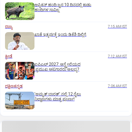
ಆಫ್ರಿಕನ್‌ ಹಂದಿ ಜ್ವರ:10 ದಿನದಲ್ಲಿ ಕಾಡು
ಹಂದಿಗಳ ಸಾವಿಲ್ಲ
ರಾಜ್ಯ
7:15 AM IST
ಖಾತೆ ಇತ್ಯರ್ಥಕ್ಕೆ ಇಂದು ಡಿಕೆಶಿ ದಿಲ್ಲಿಗೆ
ಕ್ರೀಡೆ
7:12 AM IST
ಐಪಿಎಲ್‌ 2027: ಆಸ್ಟ್ರೇಲಿಯದ
ಪ್ರಮುಖ ಆಟಗಾರರು ಅಲಭ್ಯ?
ದಕ್ಷಿಣಕನ್ನಡ
7:06 AM IST
'ಅಮೃತ್‌ ಭಾರತ್‌' ನಲ್ಲಿ 12 ರೈಲು
ನಿಲ್ದಾಣಗಳು ಮಾತ್ರ ಪೂರ್ಣ!