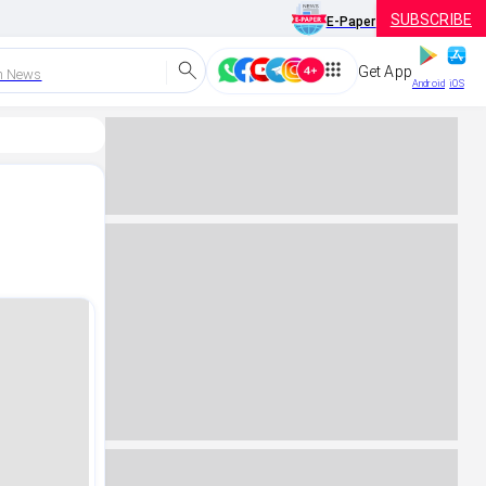
SUBSCRIBE
E-Paper
Get App
h News
Android
iOS