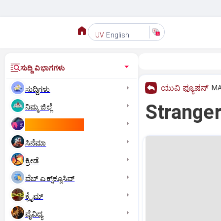
English
UV
ಸುದ್ದಿ ವಿಭಾಗಗಳು
ಯುವಿ ಫ್ಯೂಷನ್
MA
ಸುದ್ದಿಗಳು
Stranger
ನಿಮ್ಮ ಜಿಲ್ಲೆ
ಕಾಮನ್‌ ವೆಲ್ತ್‌ ಗೇಮ್ಸ್‌
ಸಿನೆಮಾ
ಕ್ರೀಡೆ
ವೆಬ್ ಎಕ್ಸ್‌ಕ್ಲೂಸಿವ್
ಕ್ರೈಮ್
ವೈವಿಧ್ಯ