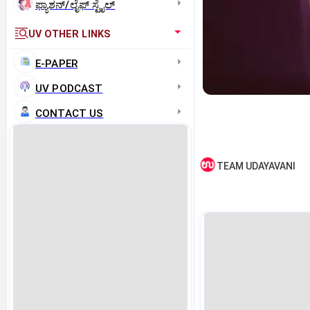
ಫ್ಯಾಶನ್/ಲೈಫ್‌ ಸ್ಟೈಲ್
UV OTHER LINKS
E-PAPER
UV PODCAST
CONTACT US
TEAM UDAYAVANI