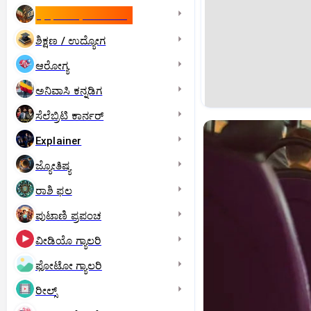
ಇಸ್ರೇಲ್- ಇರಾನ್‌ ಯುದ್ಧ
ಶಿಕ್ಷಣ / ಉದ್ಯೋಗ
ಆರೋಗ್ಯ
ಅನಿವಾಸಿ ಕನ್ನಡಿಗ
ಸೆಲೆಬ್ರಿಟಿ ಕಾರ್ನರ್‌
Explainer
ಜ್ಯೋತಿಷ್ಯ
ರಾಶಿ ಫಲ
ಪುಟಾಣಿ ಪ್ರಪಂಚ
ವೀಡಿಯೊ ಗ್ಯಾಲರಿ
ಫೋಟೋ ಗ್ಯಾಲರಿ
ರೀಲ್ಸ್