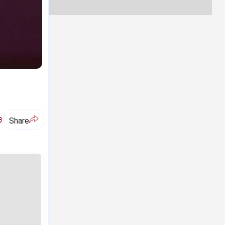
ಅ
Share